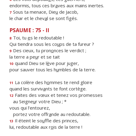
endormis, tous ces br
a
ves aux mains inertes.
Sous ta menace, Die
u
de Jacob,
7
le char et le chev
a
l se sont figés.
PSAUME : 75 - II
Toi, tu
e
s le redoutable !
8
Qui tiendra sous les co
u
ps de ta fureur ?
Des cieux, tu pron
o
nces le verdict ;
9
la terre a pe
u
r et se tait
quand Dieu se l
è
ve pour juger,
10
pour sauver tous les h
u
mbles de la terre.
La colère des h
o
mmes te rend gloire
11
quand les surviv
a
nts te font cortège.
Faites des vœux et tenez vos promesses
12
au Seigne
u
r votre Dieu ; *
vous qui l’entourez,
portez votre offr
a
nde au redoutable.
Il éteint le so
u
ffle des princes,
13
lui, redoutable aux r
o
is de la terre !