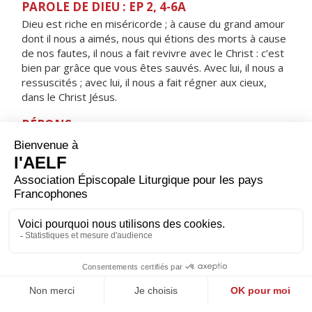
PAROLE DE DIEU : EP 2, 4-6A
Dieu est riche en miséricorde ; à cause du grand amour
dont il nous a aimés, nous qui étions des morts à cause
de nos fautes, il nous a fait revivre avec le Christ : c’est
bien par grâce que vous êtes sauvés. Avec lui, il nous a
ressuscités ; avec lui, il nous a fait régner aux cieux,
dans le Christ Jésus.
RÉPONS
V/ Les disciples furent remplis de joie, alléluia,
à la vue du Seigneur, alléluia.
ORAISON
Dieu tout-puissant, accorde-nous, en ces jours de fête,
de célébrer avec ferveur le Christ ressuscité : que le
mystère de Pâques dont nous faisons mémoire reste
présent dans notre vie et la transforme.