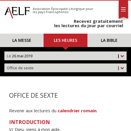
L'AELF
S'abonner
Association Épiscopale Liturgique
pour
les pays Francophones
Calendrier
Recevez gratuitement
Contact
les lectures du jour par courriel
LA MESSE
LES HEURES
LA BIBLE
Le
26 mai 2019
|
Office de sexte
|
OFFICE DE SEXTE
Revenir aux lectures du
calendrier romain
.
INTRODUCTION
V/ Dieu, viens à mon aide,