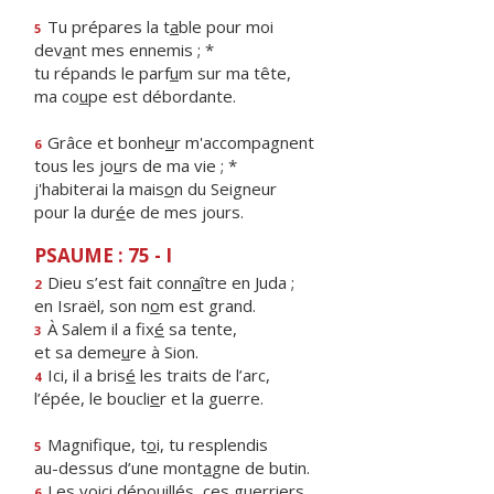
Tu prépares la t
a
ble pour moi
5
dev
a
nt mes ennemis ; *
tu répands le parf
u
m sur ma tête,
ma co
u
pe est débordante.
Grâce et bonhe
u
r m'accompagnent
6
tous les jo
u
rs de ma vie ; *
j'habiterai la mais
o
n du Seigneur
pour la dur
é
e de mes jours.
PSAUME : 75 - I
Dieu s’est fait conn
a
ître en Juda ;
2
en Israël, son n
o
m est grand.
À Salem il a fix
é
sa tente,
3
et sa deme
u
re à Sion.
Ici, il a bris
é
les traits de l’arc,
4
l’épée, le boucli
e
r et la guerre.
Magnifique, t
o
i, tu resplendis
5
au-dessus d’une mont
a
gne de butin.
Les voici dépouill
é
s, ces guerriers,
6