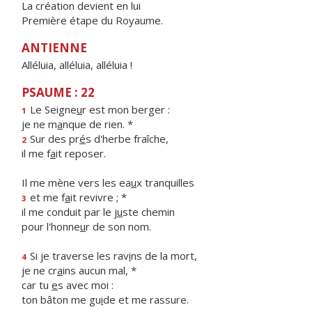
La création devient en lui
Première étape du Royaume.
ANTIENNE
Alléluia, alléluia, alléluia !
PSAUME : 22
Le Seigne
u
r est mon berger :
1
je ne m
a
nque de rien. *
Sur des pr
é
s d'herbe fraîche,
2
il me f
a
it reposer.
Il me mène vers les ea
u
x tranquilles
et me f
a
it revivre ; *
3
il me conduit par le j
u
ste chemin
pour l'honne
u
r de son nom.
Si je traverse les rav
i
ns de la mort,
4
je ne cr
a
ins aucun mal, *
car tu
e
s avec moi :
ton bâton me gu
i
de et me rassure.