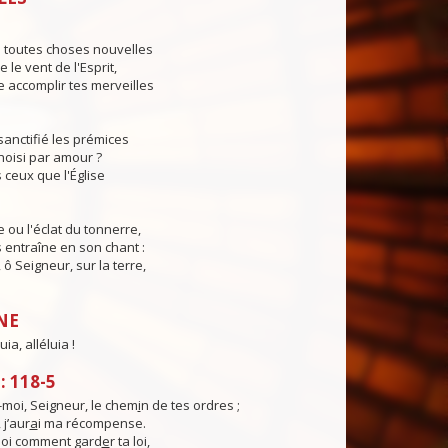
s toutes choses nouvelles
le vent de l'Esprit,
 accomplir tes merveilles
sanctifié les prémices
hoisi par amour ?
 ceux que l'Église
e ou l'éclat du tonnerre,
s entraîne en son chant :
, ô Seigneur, sur la terre,
NE
uia, alléluia !
 118-5
moi, Seigneur, le chem
i
n de tes ordres ;
 j’aur
a
i ma récompense.
oi comment gard
e
r ta loi,