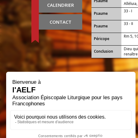
Psaume
Alléluia,
CALENDRIER
33 - I
Psaume
CONTACT
33 - II
Psaume
Rm 5, 1
Péricope
Dieu qui
Conclusion
renaître
nous as 
immorte
gloire q