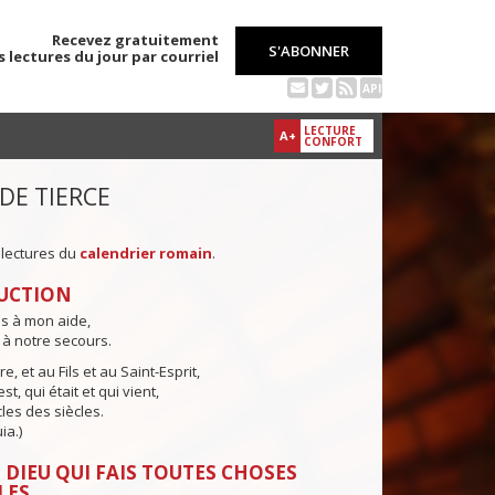
Recevez gratuitement
S'ABONNER
s lectures du jour par courriel
API
LECTURE
A+
CONFORT
 DE TIERCE
 lectures du
calendrier romain
.
UCTION
ns à mon aide,
 à notre secours.
e, et au Fils et au Saint-Esprit,
st, qui était et qui vient,
cles des siècles.
ia.)
 DIEU QUI FAIS TOUTES CHOSES
LES