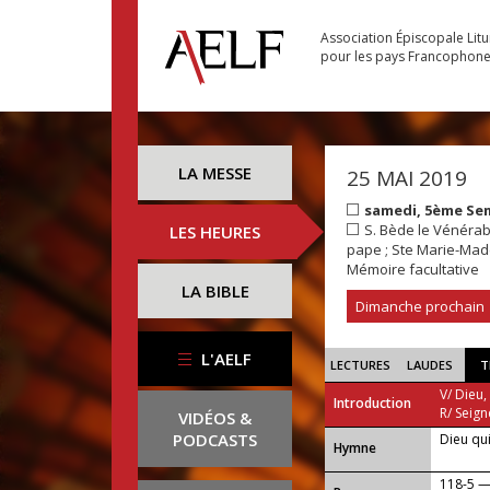
Association Épiscopale Lit
pour les pays Francophon
LA MESSE
25 MAI 2019
samedi, 5ème Se
S. Bède le Vénérable
LES HEURES
pape ; Ste Marie-Made
Mémoire facultative
LA BIBLE
Dimanche prochain
L'AELF
LECTURES
LAUDES
T
V/ Dieu,
Introduction
R/ Seign
VIDÉOS &
PODCASTS
Dieu qui
...
Hymne
118-5 