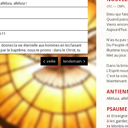
 alléluia, alléluia !
CFC — CNPL
Dieu qui fai
Quand passe 
Viens encore
Aujourd'hui.
0-11
N'as-tu pas 
Du Peuple c
 donnes la vie éternelle aux hommes en les faisant
Illumine tous
 par le baptême, nous te prions : dans le Christ, tu
justifiés et rendus capables d’une existence
Met au jour.
lle, conduis-nous désormais par ta grâce jusqu’à la
veille
lendemain
u’il possède en plénitude. Lui qui règne.
Dans la bris
L'Esprit nou
C'est ta voix
Maintenant.
ANTIEN
Alléluia, allél
PSAUME :
Enseigne-
33
à les garder,
Montre-m
34