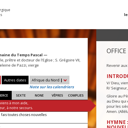
urgique
le
es
OFFICE
maine du Temps Pascal —
, prêtre et docteur de l'Eglise ; S. Grégoire VII,
leine de Pazzi, vierge
Revenir aux
INTROD
Autres dates
Afrique du Nord
|
V/ Dieu, vie
Note sur les calendriers
R/ Seigneur,
IERCE
SEXTE
NONE
VÊPRES
COMPLIES
Gloire au Pèr
au Dieu qui e
 viens à mon aide,
pour les siè
eur, à notre secours.
Amen. (Allélu
 fais toutes choses nouvelles
HYMNE :
—
NOUVEL