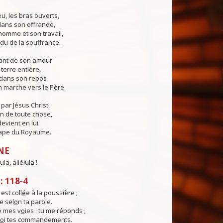
eu, les bras ouverts,
 dans son offrande,
'homme et son travail,
du de la souffrance.
sant de son amour
a terre entière,
er dans son repos
 marche vers le Père.
ar Jésus Christ,
in de toute chose,
devient en lui
ape du Royaume.
NE
uia, alléluia !
 118-4
st coll
é
e à la poussière ;
e sel
o
n ta parole.
e mes v
o
ies : tu me réponds ;
o
i tes commandements.