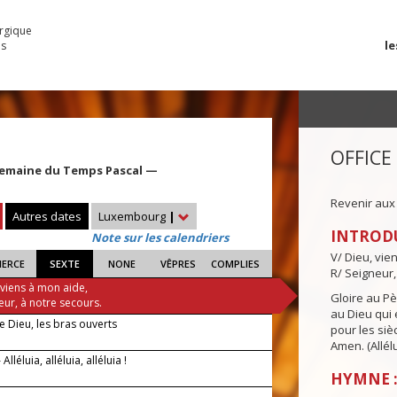
urgique
le
es
OFFICE
Semaine du Temps Pascal —
Revenir aux
Autres dates
Luxembourg
|
INTROD
Note sur les calendriers
V/ Dieu, vie
IERCE
SEXTE
NONE
VÊPRES
COMPLIES
R/ Seigneur,
 viens à mon aide,
Gloire au Pèr
eur, à notre secours.
au Dieu qui e
de Dieu, les bras ouverts
pour les siè
Amen. (Allélu
lléluia, alléluia, alléluia !
HYMNE : 