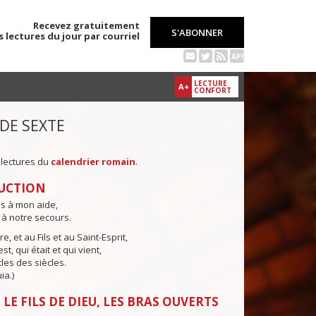
Recevez gratuitement
S'ABONNER
s lectures du jour par courriel
API
LECTURE
A+
CONFORT
 DE SEXTE
 lectures du
calendrier romain
.
UCTION
ns à mon aide,
 à notre secours.
e, et au Fils et au Saint-Esprit,
st, qui était et qui vient,
cles des siècles.
ia.)
LE FILS DE DIEU, LES BRAS OUVERTS