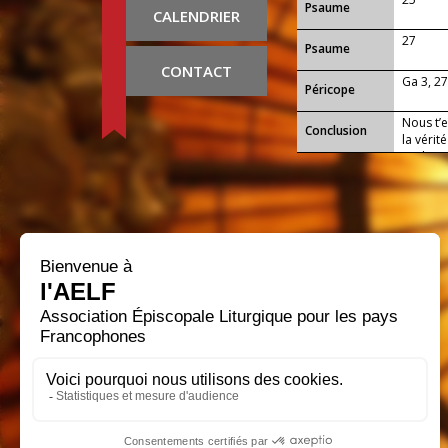
Psaume
CALENDRIER
27
Psaume
CONTACT
Ga 3, 2
Péricope
Nous t’
Conclusion
la vérit
qu’il no