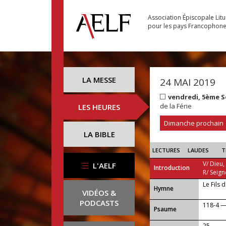
Association Épiscopale Lit
pour les pays Francophon
LA MESSE
24 MAI 2019
vendredi, 5ème 
de la Férie
LES HEURES
Dimanche prochain
LA BIBLE
LECTURES
LAUDES
T
V/ Dieu,
L'AELF
Introduction
R/ Seign
Le Fils 
...
Hymne
VIDÉOS &
PODCASTS
118-4 — A
Psaume
25