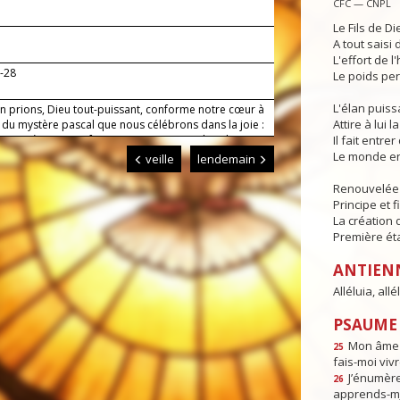
CFC — CNPL
Le Fils de Di
A tout saisi
L'effort de l
7-28
Le poids per
L'élan puis
en prions, Dieu tout-puissant, conforme notre cœur à
Attire à lui l
é du mystère pascal que nous célébrons dans la joie :
us protège par sa force et nous apporte le salut.
Il fait entr
Le monde en
veille
lendemain
Renouvelée p
Principe et f
La création 
Première ét
ANTIEN
Alléluia, allél
PSAUME :
Mon âme e
25
fais-moi vivr
J’énumèr
26
apprends-m