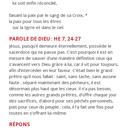
lui soit enf
n réconcilié,
faisant la paix par le s
a
ng de sa Croix, *
la paix pour tous les êtres
sur la t
e
rre et dans le ciel.
PAROLE DE DIEU : HE 7, 24-27
Jésus, puisqu’il demeure éternellement, possède le
sacerdoce qui ne passe pas. C’est pourquoi il est en
mesure de sauver d’une manière définitive ceux qui
s’avancent vers Dieu grâce à lui, car il vit pour toujours,
afin d’intercéder en leur faveur. C’était bien le grand
prêtre qu’il nous fallait : saint, sans tache, sans aucune
faute ; séparé maintenant des pécheurs, il est
désormais plus haut que les cieux. Il n’a pas besoin,
comme les autres grands prêtres, d’offrir chaque jour
des sacrifices, d’abord pour ses péchés personnels,
puis pour ceux du peuple ; cela, il l’a fait une fois pour
toutes en s’offrant lui-même.
RÉPONS