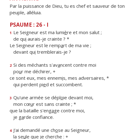
Par la puissance de Dieu, tu es chef et sauveur de ton
peuple, alléluia.
PSAUME : 26 - I
Le Seigneur est ma lumi
è
re et mon salut ;
1
de qu
i
aurais-je crainte ? *
Le Seigneur est le remp
a
rt de ma vie ;
devant qu
i
tremblerais-je ?
Si des méchants s'av
a
ncent contre moi
2
po
u
r me déchirer, +
ce sont eux, mes ennem
i
s, mes adversaires, *
qui perdent pi
e
d et succombent.
Qu'une armée se dépl
o
ie devant moi,
3
mon cœ
u
r est sans crainte ; *
que la bataille s'eng
a
ge contre moi,
je g
a
rde confiance.
J'ai demandé une ch
o
se au Seigneur,
4
la se
u
le que je cherche : +