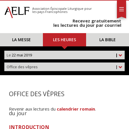
L'AELF
S'abonner
Association Épiscopale Liturgique
pour
les pays Francophones
Calendrier
Recevez gratuitement
Contact
les lectures du jour par courriel
LA MESSE
LES HEURES
LA BIBLE
Le
22 mai 2019
|
Office des vêpres
|
OFFICE DES VÊPRES
Revenir aux lectures du
calendrier romain
.
du jour
INTRODUCTION