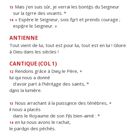
Mais j'en suis sûr, je verrai les bont
é
s du Seigneur
13
sur la t
e
rre des vivants. *
« Espère le Seigneur, sois f
o
rt et prends courage ;
14
esp
è
re le Seigneur. »
ANTIENNE
Tout vient de lui, tout est pour lui, tout est en lui ! Gloire
à Dieu dans les siècles !
CANTIQUE (COL 1)
Rendons grâce à Die
u
le Père, +
12
lui qui nous a donné
d'avoir part à l'hérit
a
ge des saints, *
d
a
ns la lumière.
Nous arrachant à la puiss
a
nce des ténèbres, +
13
il nous a placés
dans le Royaume de son F
i
ls bien-aimé : *
en lui nous avons le rachat,
14
le pard
o
n des péchés.