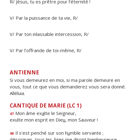
R/ Jésus, tu es prêtre pour l’éternité !
V/ Par la puissance de ta vie, R/
V/ Par ton inlassable intercession, R/
V/ Par l’offrande de toi-même, R/
ANTIENNE
Si vous demeurez en moi, si ma parole demeure en
vous, tout ce que vous demanderez vous sera donné.
Alléluia.
CANTIQUE DE MARIE (LC 1)
Mon âme ex
a
lte le Seigneur,
47
exulte mon esprit en Die
u
, mon Sauveur !
Il s'est penché sur son h
u
mble servante ;
48
désormais, tous les âges me dir
o
nt bienheureuse.