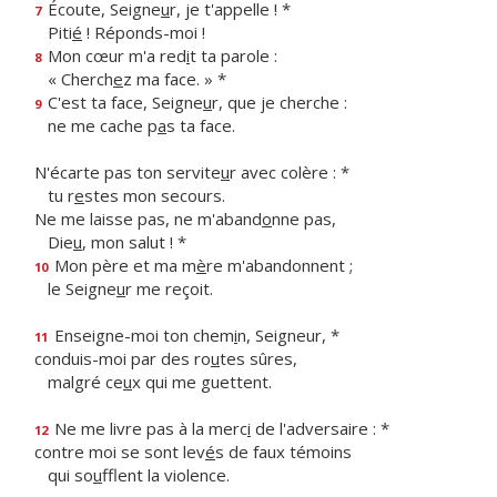
Écoute, Seigne
u
r, je t'appelle ! *
7
Piti
é
! Réponds-moi !
Mon cœur m'a red
i
t ta parole :
8
« Cherch
e
z ma face. » *
C'est ta face, Seigne
u
r, que je cherche :
9
ne me cache p
a
s ta face.
N'écarte pas ton servite
u
r avec colère : *
tu r
e
stes mon secours.
Ne me laisse pas, ne m'aband
o
nne pas,
Die
u
, mon salut ! *
Mon père et ma m
è
re m'abandonnent ;
10
le Seigne
u
r me reçoit.
Enseigne-moi ton chem
i
n, Seigneur, *
11
conduis-moi par des ro
u
tes sûres,
malgré ce
u
x qui me guettent.
Ne me livre pas à la merc
i
de l'adversaire : *
12
contre moi se sont lev
é
s de faux témoins
qui so
u
fflent la violence.