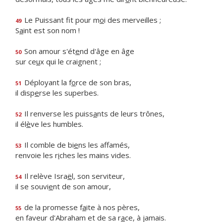
Le Puissant fit pour m
o
i des merveilles ;
49
S
a
int est son nom !
Son amour s'ét
e
nd d'âge en âge
50
sur ce
u
x qui le craignent ;
Déployant la f
o
rce de son bras,
51
il disp
e
rse les superbes.
Il renverse les puiss
a
nts de leurs trônes,
52
il él
è
ve les humbles.
Il comble de bi
e
ns les affamés,
53
renvoie les r
i
ches les mains vides.
Il relève Isra
ë
l, son serviteur,
54
il se souvi
e
nt de son amour,
de la promesse f
a
ite à nos pères,
55
en faveur d'Abraham et de sa r
a
ce, à jamais.