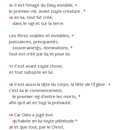
Il est l'image du Die
u
invisible, +
15
le premier-né, avant to
u
te créature : *
en lui, tout fut créé,
16
dans le ci
e
l et sur la terre.
Les êtres vis
i
bles et invisibles, +
puissances, principautés,
souverainet
é
s, dominations, *
tout est créé par lu
i
et pour lui.
Il est avant to
u
te chose,
17
et tout subs
i
ste en lui.
Il est aussi la t
ê
te du corps, la tête de l'Église : +
18
c'est lui le commencement,
le premier-n
é
d'entre les morts, *
afin qu'il ait en to
u
t la primauté.
Car Dieu a jugé bon
19
qu'habite en lui to
u
te plénitude *
et que tout, par le Christ,
20