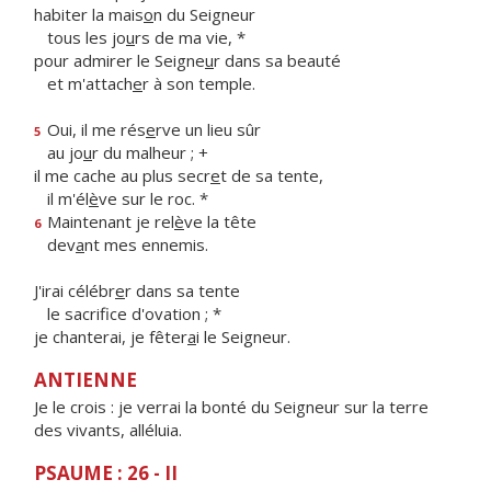
habiter la mais
o
n du Seigneur
tous les jo
u
rs de ma vie, *
pour admirer le Seigne
u
r dans sa beauté
et m'attach
e
r à son temple.
Oui, il me rés
e
rve un lieu sûr
5
au jo
u
r du malheur ; +
il me cache au plus secr
e
t de sa tente,
il m'él
è
ve sur le roc. *
Maintenant je rel
è
ve la tête
6
dev
a
nt mes ennemis.
J'irai célébr
e
r dans sa tente
le sacrif
ce d'ovation ; *
je chanterai, je fêter
a
i le Seigneur.
ANTIENNE
Je le crois : je verrai la bonté du Seigneur sur la terre
des vivants, alléluia.
PSAUME : 26 - II