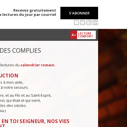
Recevez gratuitement
S'ABONNER
s lectures du jour par courriel
API
LECTURE
A+
CONFORT
 DES COMPLIES
 lectures du
calendrier romain
.
UCTION
ns à mon aide,
 à notre secours.
e, et au Fils et au Saint-Esprit,
st, qui était et qui vient,
cles des siècles.
ia.)
 EN TOI SEIGNEUR, NOS VIES
NT