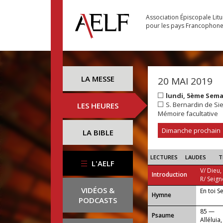
Association Épiscopale Lit
pour les pays Francophon
LA MESSE
20 MAI 2019
lundi, 5ème Sem
S. Bernardin de Si
LES HEURES
Mémoire facultative
Dimanche prochain
LA BIBLE
LECTURES
LAUDES
T
L'AELF
V/ Dieu,
Introduction
R/ Seign
VIDÉOS &
En toi S
...
Hymne
PODCASTS
85 —
Psaume
Alléluia,