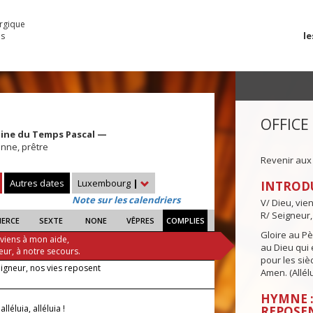
urgique
le
es
OFFICE
aine du Temps Pascal —
enne, prêtre
Revenir aux
Autres dates
Luxembourg
|
INTROD
Note sur les calendriers
V/ Dieu, vie
R/ Seigneur,
IERCE
SEXTE
NONE
VÊPRES
COMPLIES
Gloire au Pèr
 viens à mon aide,
au Dieu qui e
eur, à notre secours.
pour les siè
eigneur, nos vies reposent
Amen. (Allélu
HYMNE :
 alléluia, alléluia !
REPOSE