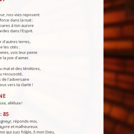
eur, nos vies reposent
force dans la nuit ;
pares à ton aurore
ardes dans l'Esprit.
r d'autres terres,
e les cités ;
mes, vois leur peine
 la joie d'aimer.
u mal et des ténèbres,
u ressuscité,
 de l'adversaire
us vers ta clarté !
NE
uia, alléluia !
: 85
igne
u
r, réponds-moi,
a
u
vre et malheureux.
moi qui suis fid
è
le, ô mon Dieu,