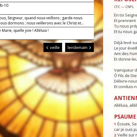
9b-10
CFC — CNPL
En toi Seign
ous, Seigneur, quand nous veillons ; garde-nous
Et prennent 
us dormons ; nous veillerons avec le Christ et...
Tu nous pré
 Marie, quelle joie ! Alléluia !
Et tu nous g
Déjà levé su
veille
lendemain
Le jour éveill
Ami des hom
Et donne-leur
Vainqueur d
Ô Fils de Die
Délivre-nous
Et conduis-no
ANTIEN
Alléluia, allél
PSAUME 
Écoute, Se
1
car je suis p
Veille sur 
2