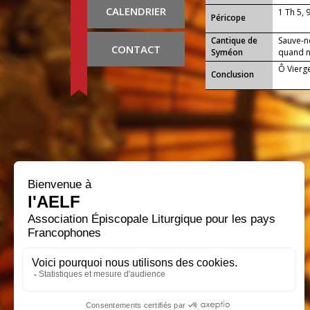
CALENDRIER
1 Th 5, 
Péricope
Cantique de
Sauve-n
CONTACT
Syméon
quand no
Ô Vierge
Conclusion