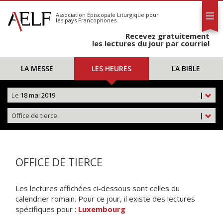
L'AELF
S'abonner
Association Épiscopale Liturgique
pour
les pays Francophones
Calendrier
Recevez gratuitement
Contact
les lectures du jour par courriel
LA MESSE
LES HEURES
LA BIBLE
Le
18 mai 2019
|
Office de tierce
|
OFFICE DE TIERCE
Les lectures affichées ci-dessous sont celles du
calendrier romain. Pour ce jour, il existe des lectures
spécifiques pour :
Luxembourg