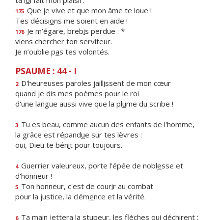
ta l
o
i fait mon plaisir.
Que je vive et que mon
â
me te loue !
175
Tes décisi
o
ns me soient en aide !
Je m’égare, breb
i
s perdue : *
176
viens chercher ton serviteur.
Je n’oublie p
a
s tes volontés.
PSAUME : 44 - I
D'heureuses paroles jaill
i
ssent de mon cœur
2
quand je dis mes po
è
mes pour le roi
d'une langue aussi vive que la pl
u
me du scribe !
Tu es beau, comme aucun des enf
a
nts de l'homme,
3
la grâce est répand
u
e sur tes lèvres :
oui, Dieu te bén
i
t pour toujours.
Guerrier valeureux, porte l'épée de nobl
e
sse et
4
d'honneur !
Ton honneur, c'est de cour
i
r au combat
5
pour la justice, la clém
e
nce et la vérité.
Ta main jettera la stupeur, les fl
è
ches qui déchirent ;
6