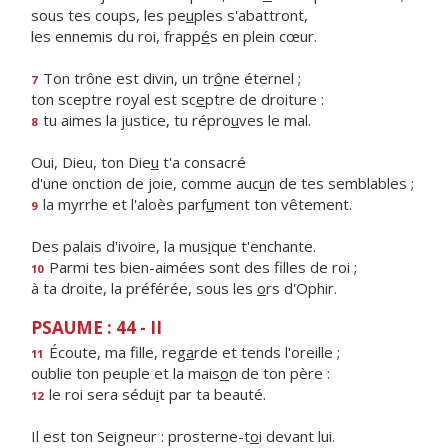
sous tes coups, les pe
u
ples s'abattront,
les ennemis du roi, frapp
é
s en plein cœur.
Ton trône est divin, un tr
ô
ne éternel ;
7
ton sceptre royal est sc
e
ptre de droiture :
tu aimes la justice, tu répro
u
ves le mal.
8
Oui, Dieu, ton Die
u
t'a consacré
d'une onction de joie, comme auc
u
n de tes semblables ;
la myrrhe et l'aloès parf
u
ment ton vêtement.
9
Des palais d'ivoire, la mus
i
que t'enchante.
Parmi tes bien-aimées sont des f
lles de roi ;
10
à ta droite, la préférée, sous les
o
rs d'Ophir.
PSAUME : 44 - II
Écoute, ma fille, reg
a
rde et tends l'oreille ;
11
oublie ton peuple et la mais
o
n de ton père :
le roi sera sédu
i
t par ta beauté.
12
Il est ton Seigneur : prosterne-t
o
i devant lui.