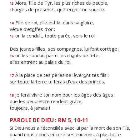
Alors, fille de Tyr, les plus r
i
ches du peuple,
13
chargés de présents, quêter
o
nt ton sourire.
Fille de roi, elle est l
à
, dans sa gloire,
14
vêtue d'ét
o
ffes d'or ;
on la conduit, toute par
é
e, vers le roi.
15
Des jeunes filles, ses compagnes, lui f
o
nt cortège ;
on les conduit parmi les ch
a
nts de fête :
16
elles entrent au pal
a
is du roi.
À la place de tes pères se lèver
o
nt tes fils ;
17
sur toute la terre tu feras d'e
u
x des princes.
Je ferai vivre ton nom pour les
â
ges des âges :
18
que les peuples te rendent grâce,
toujo
u
rs, à jamais !
PAROLE DE DIEU : RM 5, 10-11
Si Dieu nous a réconciliés avec lui par la mort de son Fils,
quand nous étions encore ses ennemis, à plus forte