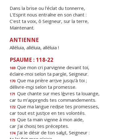
Dans la brise ou l'éclat du tonnerre,
L'Esprit nous entraîne en son chant :
C'est ta voix, ô Seigneur, sur la terre,
Maintenant.
ANTIENNE
Alléluia, alléluia, alléluia !
PSAUME : 118-22
Que mon cri parvi
e
nne devant toi,
169
éclaire-moi selon ta par
o
le, Seigneur.
Que ma prière arr
i
ve jusqu’à toi ;
170
délivre-m
o
i selon ta promesse.
Que chante sur mes l
è
vres ta louange,
171
car tu m’appr
e
nds tes commandements.
Que ma langue red
i
se tes promesses,
172
car tout est just
i
ce en tes volontés.
Que ta main vi
e
nne à mon aide,
173
car j’ai chois
i
tes préceptes.
J’ai le désir de ton sal
u
t, Seigneur :
174