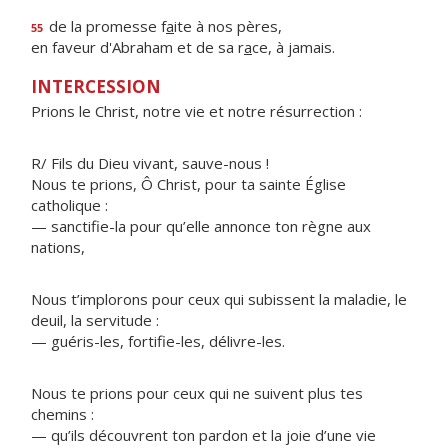
de la promesse f
a
ite à nos pères,
55
en faveur d'Abraham et de sa r
a
ce, à jamais.
INTERCESSION
Prions le Christ, notre vie et notre résurrection :
R/ Fils du Dieu vivant, sauve-nous !
Nous te prions, Ô Christ, pour ta sainte Église
catholique :
— sanctifie-la pour qu’elle annonce ton règne aux
nations,
Nous t’implorons pour ceux qui subissent la maladie, le
deuil, la servitude :
— guéris-les, fortifie-les, délivre-les.
Nous te prions pour ceux qui ne suivent plus tes
chemins :
— qu’ils découvrent ton pardon et la joie d’une vie