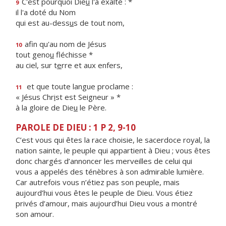
C'est pourquoi Die
u
l'a exalté : *
9
il l'a doté du Nom
qui est au-dess
u
s de tout nom,
afin qu'au nom de Jésus
10
tout geno
u
fléchisse *
au ciel, sur t
e
rre et aux enfers,
et que toute langue proclame :
11
« Jésus Chr
i
st est Seigneur » *
à la gloire de Die
u
le Père.
PAROLE DE DIEU : 1 P 2, 9-10
C’est vous qui êtes la race choisie, le sacerdoce royal, la
nation sainte, le peuple qui appartient à Dieu ; vous êtes
donc chargés d’annoncer les merveilles de celui qui
vous a appelés des ténèbres à son admirable lumière.
Car autrefois vous n’étiez pas son peuple, mais
aujourd’hui vous êtes le peuple de Dieu. Vous étiez
privés d’amour, mais aujourd’hui Dieu vous a montré
son amour.