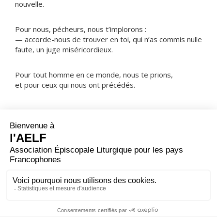
nouvelle.
Pour nous, pécheurs, nous t’implorons :
— accorde-nous de trouver en toi, qui n’as commis nulle
faute, un juge miséricordieux.
Pour tout homme en ce monde, nous te prions,
et pour ceux qui nous ont précédés.
NOTRE PÈRE
ORAISON
Dieu qui as envoyé ton Fils pour nous sauver et pour
faire de nous tes enfants d’adoption, regarde avec
bonté ceux que tu aimes comme un père ; puisque nous
croyons au Christ, accorde-nous la vraie liberté et la vie
éternelle.