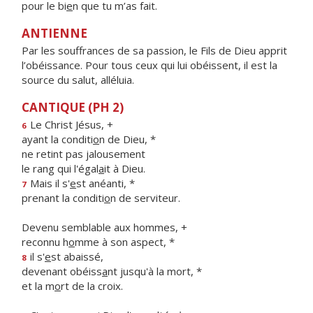
pour le bi
e
n que tu m’as fait.
ANTIENNE
Par les souffrances de sa passion, le Fils de Dieu apprit
l’obéissance. Pour tous ceux qui lui obéissent, il est la
source du salut, alléluia.
CANTIQUE (PH 2)
Le Christ Jésus, +
6
ayant la conditi
o
n de Dieu, *
ne retint pas jalousement
le rang qui l'égal
a
it à Dieu.
Mais il s'
e
st anéanti, *
7
prenant la conditi
o
n de serviteur.
Devenu semblable aux hommes, +
reconnu h
o
mme à son aspect, *
il s'
e
st abaissé,
8
devenant obéiss
a
nt jusqu'à la mort, *
et la m
o
rt de la croix.