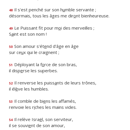
Il s'est penché sur son h
u
mble servante ;
48
désormais, tous les âges me dir
o
nt bienheureuse.
Le Puissant fit pour m
o
i des merveilles ;
49
S
a
int est son nom !
Son amour s'ét
e
nd d'âge en âge
50
sur ce
u
x qui le craignent ;
Déployant la f
o
rce de son bras,
51
il disp
e
rse les superbes.
Il renverse les puiss
a
nts de leurs trônes,
52
il él
è
ve les humbles.
Il comble de bi
e
ns les affamés,
53
renvoie les r
i
ches les mains vides.
Il relève Isra
ë
l, son serviteur,
54
il se souvi
e
nt de son amour,