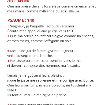
ANTIENNE
Que ma prière devant toi s’élève comme un encens, et
mes mains, comme l’offrande du soir, alléluia.
PSAUME : 140
Seigneur, je t’appelle : acco
u
rs vers moi !
1
Écoute mon appel quand je cr
i
e vers toi !
Que ma prière devant toi s’él
è
ve comme un encens,
2
et mes mains, comme l’offr
a
nde du soir.
Mets une garde à mes l
è
vres, Seigneur,
3
veille au se
u
il de ma bouche.
Ne laisse pas mon cœur pench
e
r vers le mal
4
ni devenir complice des h
o
mmes malfaisants.
Jamais je ne goûter
a
i leurs plaisirs :
que le juste me reprenne et me corr
i
ge avec bonté.
5
Que leurs parfums, ni leurs poisons, ne to
u
chent ma
tête !
Ils font du mal : je me ti
e
ns en prière.
Voici leurs juges précipit
é
s contre le roc,