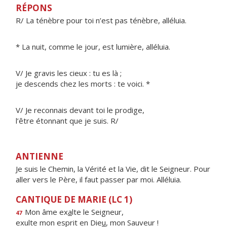
RÉPONS
R/ La ténèbre pour toi n’est pas ténèbre, alléluia.
* La nuit, comme le jour, est lumière, alléluia.
V/ Je gravis les cieux : tu es là ;
je descends chez les morts : te voici. *
V/ Je reconnais devant toi le prodige,
l’être étonnant que je suis. R/
ANTIENNE
Je suis le Chemin, la Vérité et la Vie, dit le Seigneur. Pour
aller vers le Père, il faut passer par moi. Alléluia.
CANTIQUE DE MARIE (LC 1)
Mon âme ex
a
lte le Seigneur,
47
exulte mon esprit en Die
u
, mon Sauveur !