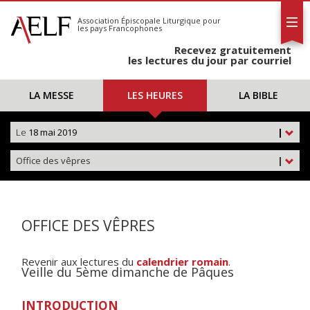
L'AELF
S'abonner
Association Épiscopale Liturgique
pour
les pays Francophones
Calendrier
Recevez gratuitement
Contact
les lectures du jour par courriel
LA MESSE
LES HEURES
LA BIBLE
Le
18 mai 2019
|
Office des vêpres
|
OFFICE DES VÊPRES
Revenir aux lectures du
calendrier romain
.
Veille du 5ème dimanche de Pâques
INTRODUCTION