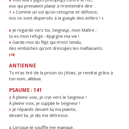
6
eux qui prenaient plais
i
r à m’entendre dire :
« Comme un sol qu’on reto
u
rne et défonce,
7
nos os sont dispersés à la gue
u
le des enfers ! »
Je regarde vers toi, Seigne
u
r, mon Maître ;
8
tu es mon refuge : ép
a
rgne ma vie !
Garde-moi du fil
e
t qui m’est tendu,
9
des embûches qu’ont dress
é
es les malfaisants.
[10]
ANTIENNE
Tu m’as tiré de la prison où j’étais, je rendrai grâce à
ton nom, alléluia.
PSAUME : 141
À pleine voix, je cr
i
e vers le Seigneur !
2
À pleine voix, je suppl
i
e le Seigneur !
Je répands devant lu
i
ma plainte,
3
devant lui, je d
i
s ma détresse.
Lorsque le so
u
ffle me manque,
4