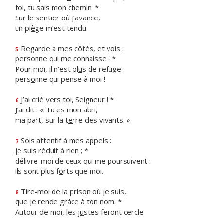
toi, tu s
a
is mon chemin. *
Sur le senti
e
r où j’avance,
un pi
è
ge m’est tendu.
Regarde à mes côt
é
s, et vois :
5
pers
o
nne qui me connaisse ! *
Pour moi, il n’est pl
u
s de refuge :
pers
o
nne qui pense à moi !
J’ai crié vers t
o
i, Seigneur ! *
6
J’ai dit : « Tu
e
s mon abri,
ma part, sur la t
e
rre des vivants. »
Sois attent
i
f à mes appels :
7
je suis rédu
i
t à rien ; *
délivre-moi de ce
u
x qui me poursuivent :
ils sont plus f
o
rts que moi.
Tire-moi de la pris
o
n où je suis,
8
que je rende gr
â
ce à ton nom. *
Autour de moi, les j
u
stes feront cercle