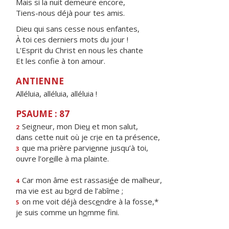
Mais si la nuit demeure encore,
Tiens-nous déjà pour tes amis.
Dieu qui sans cesse nous enfantes,
À toi ces derniers mots du jour !
L'Esprit du Christ en nous les chante
Et les confie à ton amour.
ANTIENNE
Alléluia, alléluia, alléluia !
PSAUME : 87
Seigneur, mon Die
u
et mon salut,
2
dans cette nuit où je cr
i
e en ta présence,
que ma prière parvi
e
nne jusqu’à toi,
3
ouvre l’or
e
ille à ma plainte.
Car mon âme est rassasi
é
e de malheur,
4
ma vie est au b
o
rd de l’abîme ;
on me voit déjà desc
e
ndre à la fosse,*
5
je suis comme un h
o
mme fini.