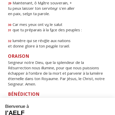
Maintenant, ô M
a
ître souverain, +
29
tu peux laisser ton servite
u
r s'en aller
en paix, sel
o
n ta parole.
Car mes yeux ont v
u
le salut
30
que tu préparais à la f
a
ce des peuples :
31
lumière qui se rév
è
le aux nations
32
et donne gloire à ton pe
u
ple Israël.
ORAISON
Seigneur notre Dieu, que la splendeur de la
Résurrection nous illumine, pour que nous puissions
échapper à l’ombre de la mort et parvenir à la lumière
éternelle dans ton Royaume. Par Jésus, le Christ, notre
Seigneur. Amen.
BÉNÉDICTION
Que le Seigneur qui nous a sauvés par sa croix
soit pour nous la résurrection et la vie. Amen.