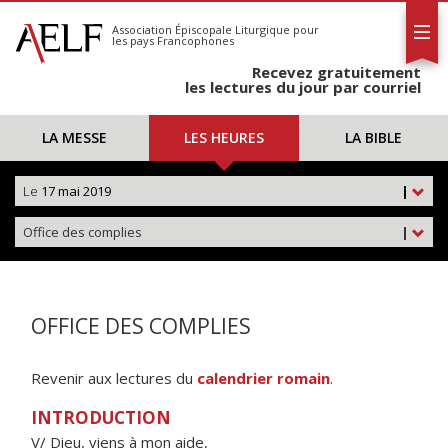
L'AELF
S'abonner
Association Épiscopale Liturgique
pour
les pays Francophones
Calendrier
Recevez gratuitement
Contact
les lectures du jour par courriel
LA MESSE
LES HEURES
LA BIBLE
Le
17 mai 2019
|
Office des complies
|
OFFICE DES COMPLIES
Revenir aux lectures du
calendrier romain
.
INTRODUCTION
V/ Dieu, viens à mon aide,