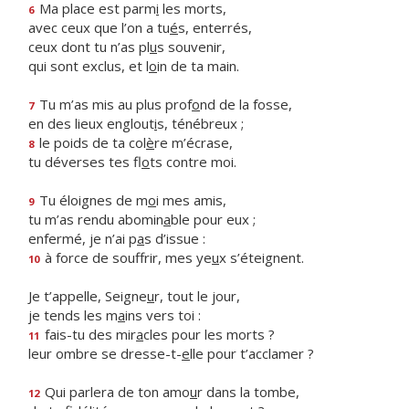
Ma place est parm
i
les morts,
6
avec ceux que l’on a tu
é
s, enterrés,
ceux dont tu n’as pl
u
s souvenir,
qui sont exclus, et l
o
in de ta main.
Tu m’as mis au plus prof
o
nd de la fosse,
7
en des lieux englout
i
s, ténébreux ;
le poids de ta col
è
re m’écrase,
8
tu déverses tes fl
o
ts contre moi.
Tu éloignes de m
o
i mes amis,
9
tu m’as rendu abomin
a
ble pour eux ;
enfermé, je n’ai p
a
s d’issue :
à force de souffrir, mes ye
u
x s’éteignent.
10
Je t’appelle, Seigne
u
r, tout le jour,
je tends les m
a
ins vers toi :
fais-tu des mir
a
cles pour les morts ?
11
leur ombre se dresse-t-
e
lle pour t’acclamer ?
Qui parlera de ton amo
u
r dans la tombe,
12