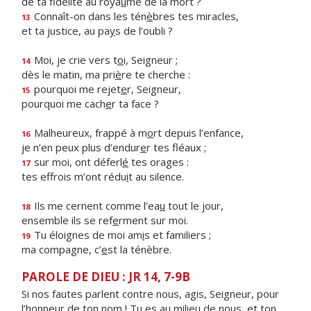
de ta fidélité au roya
u
me de la mort ?
Connaît-on dans les tén
è
bres tes miracles,
13
et ta justice, au pa
y
s de l’oubli ?
Moi, je crie vers t
o
i, Seigneur ;
14
dès le matin, ma pri
è
re te cherche :
pourquoi me rejet
e
r, Seigneur,
15
pourquoi me cach
e
r ta face ?
Malheureux, frappé à m
o
rt depuis l’enfance,
16
je n’en peux plus d’endur
e
r tes fléaux ;
sur moi, ont déferl
é
tes orages :
17
tes effrois m’ont rédu
i
t au silence.
Ils me cernent comme l’ea
u
tout le jour,
18
ensemble ils se ref
e
rment sur moi.
Tu éloignes de moi am
i
s et familiers ;
19
ma compagne, c’
e
st la ténèbre.
PAROLE DE DIEU : JR 14, 7-9B
Si nos fautes parlent contre nous, agis, Seigneur, pour
l’honneur de ton nom ! Tu es au milieu de nous, et ton