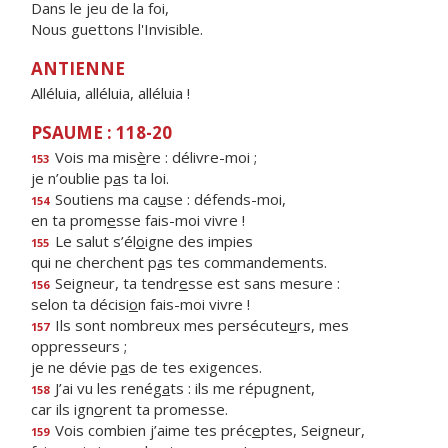
Dans le jeu de la foi,
Nous guettons l'Invisible.
ANTIENNE
Alléluia, alléluia, alléluia !
PSAUME : 118-20
Vois ma mis
è
re : délivre-moi ;
153
je n’oublie p
a
s ta loi.
Soutiens ma ca
u
se : défends-moi,
154
en ta prom
e
sse fais-moi vivre !
Le salut s’él
o
igne des impies
155
qui ne cherchent p
a
s tes commandements.
Seigneur, ta tendr
e
sse est sans mesure :
156
selon ta décisi
o
n fais-moi vivre !
Ils sont nombreux mes persécute
u
rs, mes
157
oppresseurs ;
je ne dévie p
a
s de tes exigences.
J’ai vu les renég
a
ts : ils me répugnent,
158
car ils ign
o
rent ta promesse.
Vois combien j’aime tes préc
e
ptes, Seigneur,
159