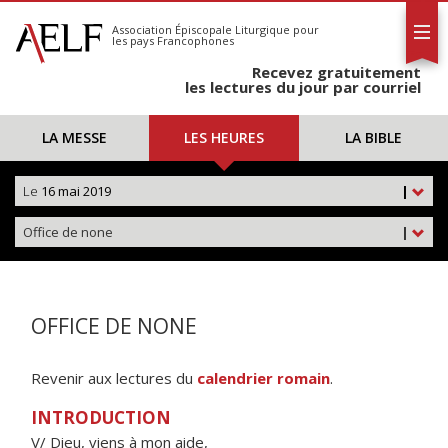
L'AELF
S'abonner
Association Épiscopale Liturgique
pour
les pays Francophones
Calendrier
Recevez gratuitement
Contact
les lectures du jour par courriel
LA MESSE
LES HEURES
LA BIBLE
Le
16 mai 2019
|
Office de none
|
OFFICE DE NONE
Revenir aux lectures du
calendrier romain
.
INTRODUCTION
V/ Dieu, viens à mon aide,