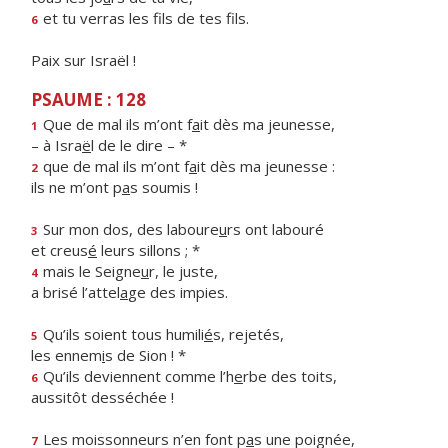
et tu verras les f
ls de tes fils.
6
Paix sur Israël !
PSAUME : 128
Que de mal ils m’ont f
a
it dès ma jeunesse,
1
– à Isra
ë
l de le dire – *
que de mal ils m’ont f
a
it dès ma jeunesse :
2
ils ne m’ont p
a
s soumis !
Sur mon dos, des laboure
u
rs ont labouré
3
et creus
é
leurs sillons ; *
mais le Seigne
u
r, le juste,
4
a brisé l’attel
a
ge des impies.
Qu’ils soient tous humili
é
s, rejetés,
5
les ennem
i
s de Sion ! *
Qu’ils deviennent comme l’h
e
rbe des toits,
6
aussitôt desséchée !
Les moissonneurs n’en font p
a
s une poignée,
7