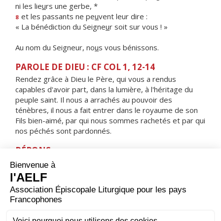
ni les lie
u
rs une gerbe, *
et les passants ne pe
u
vent leur dire :
8
« La bénédiction du Seigne
u
r soit sur vous ! »
Au nom du Seigneur, no
u
s vous bénissons.
PAROLE DE DIEU : CF COL 1, 12-14
Rendez grâce à Dieu le Père, qui vous a rendus
capables d'avoir part, dans la lumière, à l'héritage du
peuple saint. Il nous a arrachés au pouvoir des
ténèbres, il nous a fait entrer dans le royaume de son
Fils bien-aimé, par qui nous sommes rachetés et par qui
nos péchés sont pardonnés.
RÉPONS
V/
Reste avec nous, Seigneur, alléluia,
le soir approche, alléluia.
ORAISON
Dieu qui relèves la nature humaine bien au-dessus de
sa condition originelle, souviens-toi de cette œuvre de