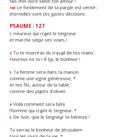
fais-moi v
i
vre selon ton amour !
Le fondement de ta par
o
le est vérité ;
160
éternelles sont tes j
u
stes décisions.
PSAUME : 127
Heureux qui cr
a
int le Seigneur
1
et marche sel
o
n ses voies !
Tu te nourriras du trav
a
il de tes mains :
2
Heureux es-tu ! À t
o
i, le bonheur !
Ta femme sera dans ta maison
3
comme une v
i
gne généreuse, *
et tes fils, autour de la table,
comme des pl
a
nts d’olivier.
Voilà comment sera béni
4
l’homme qui cr
a
int le Seigneur. *
De Sion, que le Seigne
u
r te bénisse !
5
Tu verras le bonheur de Jérusalem
tous les jo
u
rs de ta vie, *