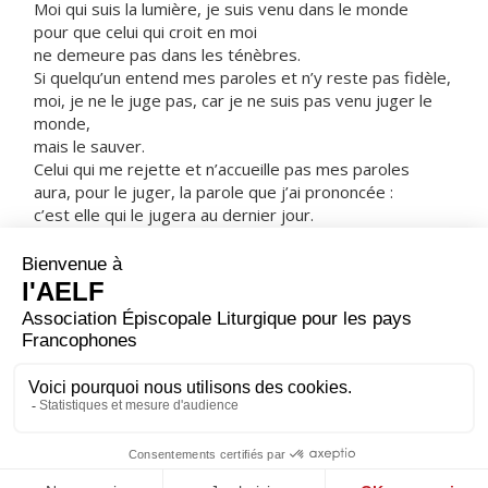
Moi qui suis la lumière, je suis venu dans le monde
pour que celui qui croit en moi
ne demeure pas dans les ténèbres.
Si quelqu’un entend mes paroles et n’y reste pas fidèle,
moi, je ne le juge pas, car je ne suis pas venu juger le
monde,
mais le sauver.
Celui qui me rejette et n’accueille pas mes paroles
aura, pour le juger, la parole que j’ai prononcée :
c’est elle qui le jugera au dernier jour.
Car ce n’est pas de ma propre initiative que j’ai parlé :
le Père lui-même, qui m’a envoyé,
m’a donné son commandement
sur ce que je dois dire et déclarer ;
et je sais que son commandement est vie éternelle.
Donc, ce que je déclare,
je le déclare comme le Père me l’a dit. »
– Acclamons la Parole de Dieu.