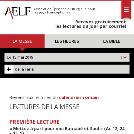
L'AELF
S'abonner
Association Épiscopale Liturgique
pour
les pays Francophones
Calendrier
Recevez gratuitement
Contact
les lectures du jour par courriel
LA MESSE
LES HEURES
LA BIBLE
Le
15 mai 2019
|
de la Férie
Revenir aux lectures du
calendrier romain
.
LECTURES DE LA MESSE
PREMIÈRE LECTURE
« Mettez à part pour moi Barnabé et Saul » (Ac 12, 24
– 13, 5)