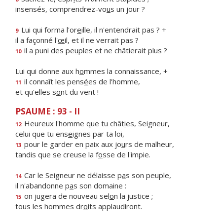
insensés, comprendrez-vo
u
s un jour ?
Lui qui forma l'or
e
ille, il n'entendrait pas ? +
9
il a façonné l'
œ
il, et il ne verrait pas ?
il a puni des pe
u
ples et ne châtierait plus ?
10
Lui qui donne aux h
o
mmes la connaissance, +
il connaît les pens
é
es de l'homme,
11
et qu'elles s
o
nt du vent !
PSAUME : 93 - II
Heureux l'homme que tu chât
i
es, Seigneur,
12
celui que tu ens
e
ignes par ta loi,
pour le garder en paix aux jo
u
rs de malheur,
13
tandis que se creuse la f
o
sse de l'impie.
Car le Seigneur ne délaisse p
a
s son peuple,
14
il n'abandonne p
a
s son domaine :
on jugera de nouveau sel
o
n la justice ;
15
tous les hommes dr
o
its applaudiront.