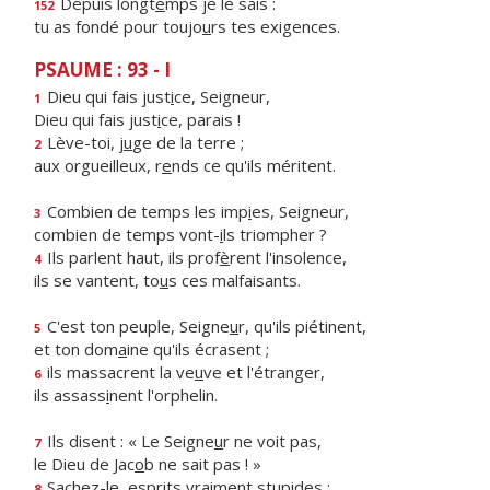
Depuis longt
e
mps je le sais :
152
tu as fondé pour toujo
u
rs tes exigences.
PSAUME : 93 - I
Dieu qui fais just
i
ce, Seigneur,
1
Dieu qui fais just
i
ce, parais !
Lève-toi, j
u
ge de la terre ;
2
aux orgueilleux, r
e
nds ce qu'ils méritent.
Combien de temps les imp
i
es, Seigneur,
3
combien de temps vont-
i
ls triompher ?
Ils parlent haut, ils prof
è
rent l'insolence,
4
ils se vantent, to
u
s ces malfaisants.
C'est ton peuple, Seigne
u
r, qu'ils piétinent,
5
et ton dom
a
ine qu'ils écrasent ;
ils massacrent la ve
u
ve et l'étranger,
6
ils assass
i
nent l'orphelin.
Ils disent : « Le Seigne
u
r ne voit pas,
7
le Dieu de Jac
o
b ne sait pas ! »
Sachez-le, espr
i
ts vraiment stupides ;
8