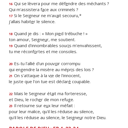
Qui se lèvera pour me déf
e
ndre des méchants ?
16
Qui m'assistera f
a
ce aux criminels ?
Si le Seigneur ne m'av
a
it secouru,*
17
j'allais habit
e
r le silence.
Quand je dis : « Mon pi
e
d trébuche ! »
18
ton amour, Seigne
u
r, me soutient.
Quand d'innombrables souc
i
s m'envahissent,
19
tu me réconf
o
rtes et me consoles.
Es-tu l'allié d'un pouv
o
ir corrompu
20
qui engendre la misère au mépr
i
s des lois ?
On s'attaque à la v
i
e de l'innocent,
21
le juste que l'on tue est déclar
é
coupable.
Mais le Seigneur ét
a
it ma forteresse,
22
et Dieu, le roch
e
r de mon refuge.
Il retourne sur e
u
x leur méfait :
23
pour leur malice, qu'il les réduise au silence,
qu'il les réduise au silence, le Seigne
u
r notre Dieu.