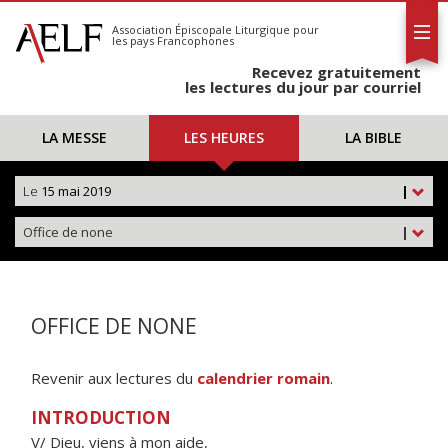
L'AELF
S'abonner
Association Épiscopale Liturgique
pour
les pays Francophones
Calendrier
Recevez gratuitement
Contact
les lectures du jour par courriel
LA MESSE
LES HEURES
LA BIBLE
Le
15 mai 2019
|
Office de none
|
OFFICE DE NONE
Revenir aux lectures du
calendrier romain
.
INTRODUCTION
V/ Dieu, viens à mon aide,