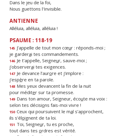
Dans le jeu de la foi,
Nous guettons l'Invisible.
ANTIENNE
Alléluia, alléluia, alléluia !
PSAUME : 118-19
J’appelle de tout mon cœ
u
r : réponds-moi ;
145
je garder
a
i tes commandements.
Je t’appelle, Seigne
u
r, sauve-moi ;
146
j’observer
a
i tes exigences.
Je devance l’aur
o
re et j’implore :
147
j’esp
è
re en ta parole.
Mes yeux devancent la f
n de la nuit
148
pour médit
e
r sur ta promesse.
Dans ton amour, Seigneur, éco
u
te ma voix :
149
selon tes décisi
o
ns fais-moi vivre !
Ceux qui poursuivent le m
a
l s’approchent,
150
ils s’él
o
ignent de ta loi.
Toi, Seigne
u
r, tu es proche,
151
tout dans tes
o
rdres est vérité.