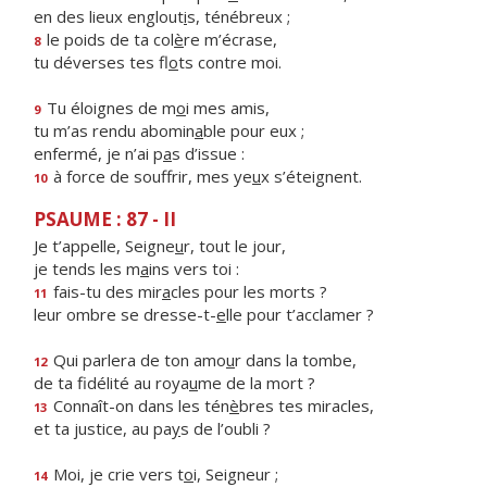
en des lieux englout
i
s, ténébreux ;
le poids de ta col
è
re m’écrase,
8
tu déverses tes fl
o
ts contre moi.
Tu éloignes de m
o
i mes amis,
9
tu m’as rendu abomin
a
ble pour eux ;
enfermé, je n’ai p
a
s d’issue :
à force de souffrir, mes ye
u
x s’éteignent.
10
PSAUME : 87 - II
Je t’appelle, Seigne
u
r, tout le jour,
je tends les m
a
ins vers toi :
fais-tu des mir
a
cles pour les morts ?
11
leur ombre se dresse-t-
e
lle pour t’acclamer ?
Qui parlera de ton amo
u
r dans la tombe,
12
de ta fidélité au roya
u
me de la mort ?
Connaît-on dans les tén
è
bres tes miracles,
13
et ta justice, au pa
y
s de l’oubli ?
Moi, je crie vers t
o
i, Seigneur ;
14