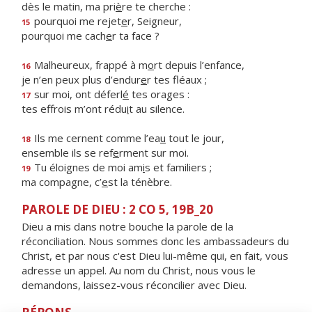
dès le matin, ma pri
è
re te cherche :
pourquoi me rejet
e
r, Seigneur,
15
pourquoi me cach
e
r ta face ?
Malheureux, frappé à m
o
rt depuis l’enfance,
16
je n’en peux plus d’endur
e
r tes fléaux ;
sur moi, ont déferl
é
tes orages :
17
tes effrois m’ont rédu
i
t au silence.
Ils me cernent comme l’ea
u
tout le jour,
18
ensemble ils se ref
e
rment sur moi.
Tu éloignes de moi am
i
s et familiers ;
19
ma compagne, c’
e
st la ténèbre.
PAROLE DE DIEU : 2 CO 5, 19B_20
Dieu a mis dans notre bouche la parole de la
réconciliation. Nous sommes donc les ambassadeurs du
Christ, et par nous c'est Dieu lui-même qui, en fait, vous
adresse un appel. Au nom du Christ, nous vous le
demandons, laissez-vous réconcilier avec Dieu.