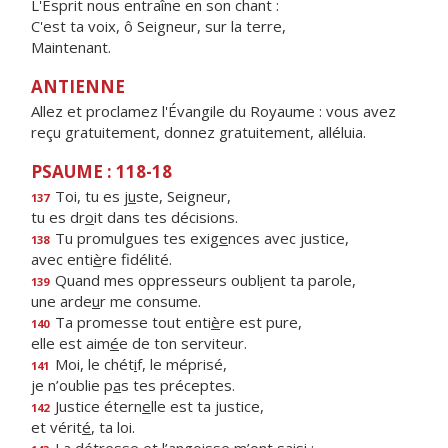
L'Esprit nous entraîne en son chant :
C'est ta voix, ô Seigneur, sur la terre,
Maintenant.
ANTIENNE
Allez et proclamez l'Évangile du Royaume : vous avez
reçu gratuitement, donnez gratuitement, alléluia.
PSAUME : 118-18
Toi, tu es j
u
ste, Seigneur,
137
tu es dr
o
it dans tes décisions.
Tu promulgues tes exig
e
nces avec justice,
138
avec enti
è
re fidélité.
Quand mes oppresseurs oubl
i
ent ta parole,
139
une arde
u
r me consume.
Ta promesse tout enti
è
re est pure,
140
elle est aim
é
e de ton serviteur.
Moi, le chét
i
f, le méprisé,
141
je n’oublie p
a
s tes préceptes.
Justice étern
e
lle est ta justice,
142
et vérit
é
, ta loi.