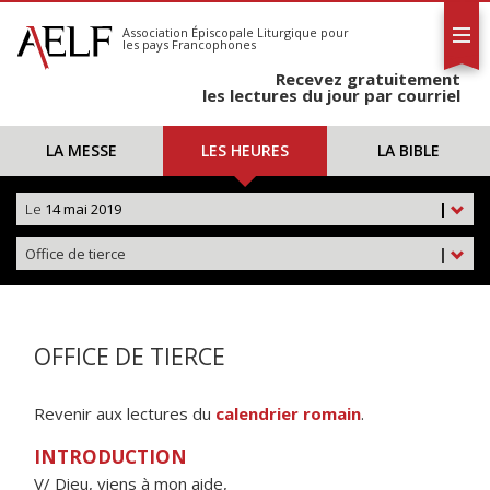
L'AELF
S'abonner
Association Épiscopale Liturgique
pour
les pays Francophones
Calendrier
Recevez gratuitement
Contact
les lectures du jour par courriel
LA MESSE
LES HEURES
LA BIBLE
Le
14 mai 2019
|
Office de tierce
|
OFFICE DE TIERCE
Revenir aux lectures du
calendrier romain
.
INTRODUCTION
V/ Dieu, viens à mon aide,