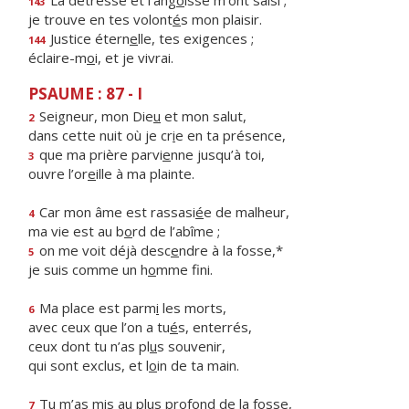
La détresse et l’ang
o
isse m’ont saisi ;
143
je trouve en tes volont
é
s mon plaisir.
Justice étern
e
lle, tes exigences ;
144
éclaire-m
o
i, et je vivrai.
PSAUME : 87 - I
Seigneur, mon Die
u
et mon salut,
2
dans cette nuit où je cr
i
e en ta présence,
que ma prière parvi
e
nne jusqu’à toi,
3
ouvre l’or
e
ille à ma plainte.
Car mon âme est rassasi
é
e de malheur,
4
ma vie est au b
o
rd de l’abîme ;
on me voit déjà desc
e
ndre à la fosse,*
5
je suis comme un h
o
mme fini.
Ma place est parm
i
les morts,
6
avec ceux que l’on a tu
é
s, enterrés,
ceux dont tu n’as pl
u
s souvenir,
qui sont exclus, et l
o
in de ta main.
Tu m’as mis au plus prof
o
nd de la fosse,
7