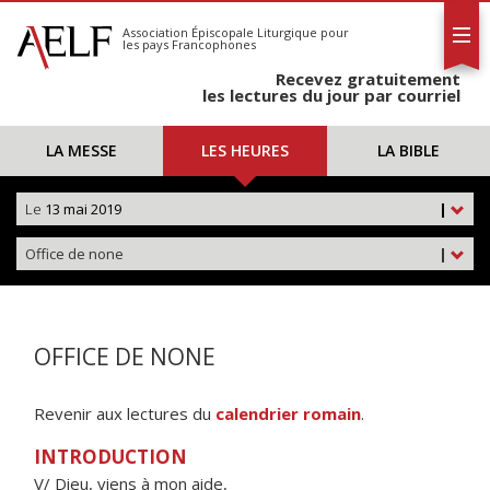
L'AELF
S'abonner
Association Épiscopale Liturgique
pour
les pays Francophones
Calendrier
Recevez gratuitement
Contact
les lectures du jour par courriel
LA MESSE
LES HEURES
LA BIBLE
Le
13 mai 2019
|
Office de none
|
OFFICE DE NONE
Revenir aux lectures du
calendrier romain
.
INTRODUCTION
V/ Dieu, viens à mon aide,