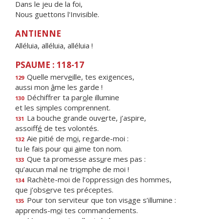
Dans le jeu de la foi,
Nous guettons l'Invisible.
ANTIENNE
Alléluia, alléluia, alléluia !
PSAUME : 118-17
Quelle merv
e
ille, tes exigences,
129
aussi mon
â
me les garde !
Déchiffrer ta par
o
le illumine
130
et les s
i
mples comprennent.
La bouche grande ouv
e
rte, j’aspire,
131
assoiff
é
de tes volontés.
Aie pitié de m
o
i, regarde-moi :
132
tu le fais pour qui
a
ime ton nom.
Que ta promesse ass
u
re mes pas :
133
qu’aucun mal ne tri
o
mphe de moi !
Rachète-moi de l’oppressi
o
n des hommes,
134
que j’obs
e
rve tes préceptes.
Pour ton serviteur que ton vis
a
ge s’illumine :
135
apprends-m
o
i tes commandements.