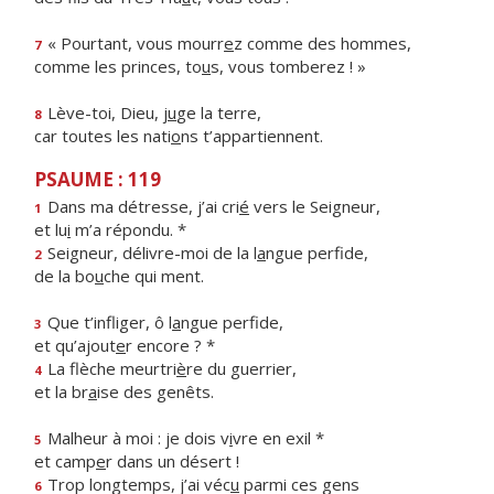
« Pourtant, vous mourr
e
z comme des hommes,
7
comme les princes, to
u
s, vous tomberez ! »
Lève-toi, Dieu, j
u
ge la terre,
8
car toutes les nati
o
ns t’appartiennent.
PSAUME : 119
Dans ma détresse, j’ai cri
é
vers le Seigneur,
1
et lu
i
m’a répondu. *
Seigneur, délivre-moi de la l
a
ngue perfide,
2
de la bo
u
che qui ment.
Que t’infliger, ô l
a
ngue perfide,
3
et qu’ajout
e
r encore ? *
La flèche meurtri
è
re du guerrier,
4
et la br
a
ise des genêts.
Malheur à moi : je dois v
i
vre en exil *
5
et camp
e
r dans un désert !
Trop longtemps, j’ai véc
u
parmi ces gens
6