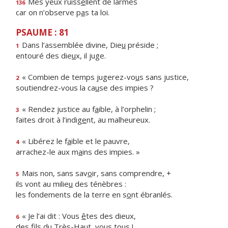
Mes yeux ruiss
e
llent de larmes
136
car on n’observe p
a
s ta loi.
PSAUME : 81
Dans l’assemblée divine, Die
u
préside ;
1
entouré des die
u
x, il juge.
« Combien de temps jugerez-vo
u
s sans justice,
2
soutiendrez-vous la ca
u
se des impies ?
« Rendez justice au f
a
ible, à l’orphelin ;
3
faites droit à l’indig
e
nt, au malheureux.
« Libérez le f
a
ible et le pauvre,
4
arrachez-le aux m
a
ins des impies. »
Mais non, sans sav
o
ir, sans comprendre, +
5
ils vont au milie
u
des ténèbres :
les fondements de la terre en s
o
nt ébranlés.
« Je l’ai dit : Vous
ê
tes des dieux,
6
des fils du Très-Ha
u
t, vous tous !