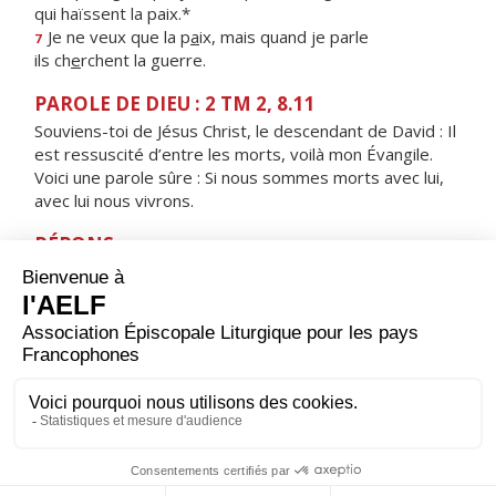
qui haïssent la paix.*
Je ne veux que la p
a
ix, mais quand je parle
7
ils ch
e
rchent la guerre.
PAROLE DE DIEU : 2 TM 2, 8.11
Souviens-toi de Jésus Christ, le descendant de David : Il
est ressuscité d’entre les morts, voilà mon Évangile.
Voici une parole sûre : Si nous sommes morts avec lui,
avec lui nous vivrons.
RÉPONS
V/
Reste avec nous, Seigneur, alléluia,
le soir approche, alléluia.
ORAISON
Dieu qui as relevé le monde par les abaissements de
ton Fils, donne à tes fidèles une joie sainte ; tu les as
tirés de l’esclavage du péché, fais-leur connaître le
bonheur impérissable.