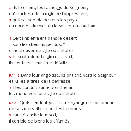
Ils le diront, les rachet
é
s du Seigneur,
2
qu'il racheta de la m
a
in de l'oppresseur,
qu'il rassembla de to
u
s les pays,
3
du nord et du midi, du lev
a
nt et du couchant.
Certains erraient dans le désert
4
sur des chem
i
ns perdus, *
sans trouver de v
i
lle où s'établir :
ils souffraient la f
a
im et la soif,
5
ils sentaient leur
â
me défaillir.
Dans leur angoisse, ils ont cri
é
vers le Seigneur,
R/ 1
6
et lui les a tir
é
s de la détresse :
il les conduit sur le b
o
n chemin,
7
les mène vers une v
i
lle où s'établir.
Qu'ils rendent grâce au Seigne
u
r de son amour,
R/ 2 8
de ses merv
e
illes pour les hommes :
car il ét
a
nche leur soif,
9
il comble de bi
e
ns les affamés !