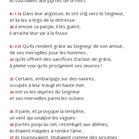
ils touchaient aux p
o
rtes de la mort.
Dans leur angoisse, ils ont cri
é
vers le Seigneur,
R/ 1 19
et lui les a tir
é
s de la détresse :
il envoie sa par
o
le, il les guérit,
20
il arrache leur v
i
e à la fosse.
Qu'ils rendent grâce au Seigne
u
r de son amour,
R/ 2 21
de ses merv
e
illes pour les hommes ;
qu'ils offrent des sacrif
ces d'action de grâce,
22
à pleine voix qu'ils procl
a
ment ses œuvres !
Certains, embarqu
é
s sur des navires,
23
occupés à leur trav
a
il en haute mer,
ont vu les œ
u
vres du Seigneur
24
et ses merveilles parm
i
les océans.
Il parle, et prov
o
que la tempête,
25
un vent qui soul
è
ve les vagues :
portés jusqu'au ciel, retomb
a
nt aux abîmes,
26
ils étaient mal
a
des à rendre l'âme ;
ils tournoyaient, titub
a
ient comme des ivrognes :
27