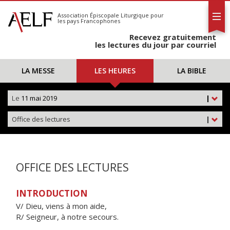
L'AELF
S'abonner
Association Épiscopale Liturgique
pour
les pays Francophones
Calendrier
Recevez gratuitement
Contact
les lectures du jour par courriel
LA MESSE
LES HEURES
LA BIBLE
Le
11 mai 2019
|
Office des lectures
|
OFFICE DES LECTURES
INTRODUCTION
V/ Dieu, viens à mon aide,
R/ Seigneur, à notre secours.