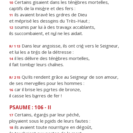
Certains gisaient dans les tén
è
bres mortelles,
10
captifs de la mis
è
re et des fers :
ils avaient bravé les
o
rdres de Dieu
11
et méprisé les dess
e
ins du Très-Haut ;
soumis par lui à des trava
u
x accablants,
12
ils succombaient, et n
u
l ne les aidait.
Dans leur angoisse, ils ont cri
é
vers le Seigneur,
R/ 1 13
et lui les a tir
é
s de la détresse :
il les délivre des tén
è
bres mortelles,
14
il fait tomb
e
r leurs chaînes.
Qu'ils rendent grâce au Seigne
u
r de son amour,
R/ 2 15
de ses merv
e
illes pour les hommes :
car il brise les p
o
rtes de bronze,
16
il casse les b
a
rres de fer !
PSAUME : 106 - II
Certains, égar
é
s par leur péché,
17
ployaient sous le p
o
ids de leurs fautes :
ils avaient toute nourrit
u
re en dégoût,
18