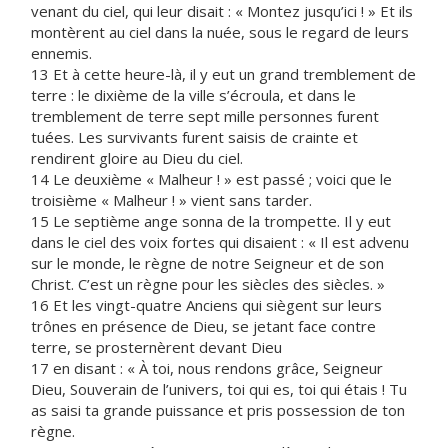
venant du ciel, qui leur disait : « Montez jusqu’ici ! » Et ils
montèrent au ciel dans la nuée, sous le regard de leurs
ennemis.
13 Et à cette heure-là, il y eut un grand tremblement de
terre : le dixième de la ville s’écroula, et dans le
tremblement de terre sept mille personnes furent
tuées. Les survivants furent saisis de crainte et
rendirent gloire au Dieu du ciel.
14 Le deuxième « Malheur ! » est passé ; voici que le
troisième « Malheur ! » vient sans tarder.
15 Le septième ange sonna de la trompette. Il y eut
dans le ciel des voix fortes qui disaient : « Il est advenu
sur le monde, le règne de notre Seigneur et de son
Christ. C’est un règne pour les siècles des siècles. »
16 Et les vingt-quatre Anciens qui siègent sur leurs
trônes en présence de Dieu, se jetant face contre
terre, se prosternèrent devant Dieu
17 en disant : « À toi, nous rendons grâce, Seigneur
Dieu, Souverain de l’univers, toi qui es, toi qui étais ! Tu
as saisi ta grande puissance et pris possession de ton
règne.