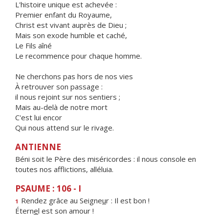
L'histoire unique est achevée :
Premier enfant du Royaume,
Christ est vivant auprès de Dieu ;
Mais son exode humble et caché,
Le Fils aîné
Le recommence pour chaque homme.
Ne cherchons pas hors de nos vies
À retrouver son passage :
il nous rejoint sur nos sentiers ;
Mais au-delà de notre mort
C'est lui encor
Qui nous attend sur le rivage.
ANTIENNE
Béni soit le Père des miséricordes : il nous console en
toutes nos afflictions, alléluia.
PSAUME : 106 - I
Rendez grâce au Seigne
u
r : Il est bon !
1
Étern
e
l est son amour !