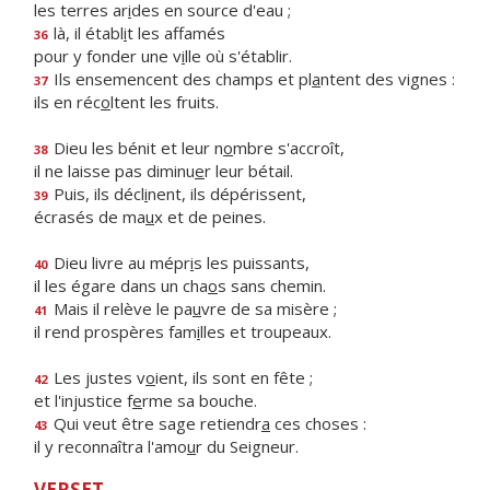
les terres ar
i
des en source d'eau ;
là, il établ
i
t les affamés
36
pour y fonder une v
i
lle où s'établir.
Ils ensemencent des champs et pl
a
ntent des vignes :
37
ils en réc
o
ltent les fruits.
Dieu les bénit et leur n
o
mbre s'accroît,
38
il ne laisse pas diminu
e
r leur bétail.
Puis, ils décl
i
nent, ils dépérissent,
39
écrasés de ma
u
x et de peines.
Dieu livre au mépr
i
s les puissants,
40
il les égare dans un cha
o
s sans chemin.
Mais il relève le pa
u
vre de sa misère ;
41
il rend prospères fam
i
lles et troupeaux.
Les justes v
o
ient, ils sont en fête ;
42
et l'injustice f
e
rme sa bouche.
Qui veut être sage retiendr
a
ces choses :
43
il y reconnaîtra l'amo
u
r du Seigneur.
VERSET