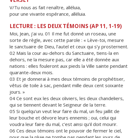
V/Tu nous as fait renaître, alléluia,
pour une vivante espérance, alléluia.
LECTURE : LES DEUX TÉMOINS (AP 11, 1-19)
Moi, Jean, j'ai vu. 01 Il me fut donné un roseau, une
sorte de règle, avec cette parole : « Lève-toi, mesure
le sanctuaire de Dieu, l’autel et ceux qui s’y prosternent.
02 Mais la cour au-dehors du Sanctuaire, tiens-la en
dehors, ne la mesure pas, car elle a été donnée aux
nations : elles fouleront aux pieds la Ville sainte pendant
quarante-deux mois.
03 Et je donnerai à mes deux témoins de prophétiser,
vêtus de toile à sac, pendant mille deux cent soixante
jours. »
04 Ce sont eux les deux oliviers, les deux chandeliers,
qui se tiennent devant le Seigneur de la terre.
05 Si quelqu’un veut leur faire du mal, un feu jaillit de
leur bouche et dévore leurs ennemis ; oui, celui qui
voudra leur faire du mal, c’est ainsi qu’il doit mourir.
06 Ces deux témoins ont le pouvoir de fermer le ciel,
pour que la pluie ne tombe pas pendant les jours de