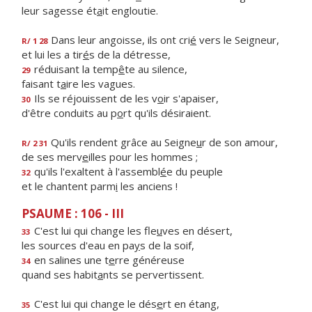
leur sagesse ét
a
it engloutie.
Dans leur angoisse, ils ont cri
é
vers le Seigneur,
R/ 1 28
et lui les a tir
é
s de la détresse,
réduisant la temp
ê
te au silence,
29
faisant t
a
ire les vagues.
Ils se réjouissent de les v
o
ir s'apaiser,
30
d'être conduits au p
o
rt qu'ils désiraient.
Qu'ils rendent grâce au Seigne
u
r de son amour,
R/ 2 31
de ses merv
e
illes pour les hommes ;
qu'ils l'exaltent à l'assembl
é
e du peuple
32
et le chantent parm
i
les anciens !
PSAUME : 106 - III
C'est lui qui change les fle
u
ves en désert,
33
les sources d'eau en pa
y
s de la soif,
en salines une t
e
rre généreuse
34
quand ses habit
a
nts se pervertissent.
C'est lui qui change le dés
e
rt en étang,
35