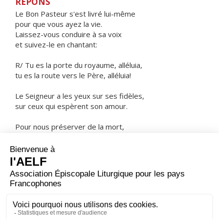
RÉPONS
Le Bon Pasteur s'est livré lui-même
pour que vous ayez la vie.
Laissez-vous conduire à sa voix
et suivez-le en chantant:
R/ Tu es la porte du royaume, alléluia,
tu es la route vers le Père, alléluia!
Le Seigneur a les yeux sur ses fidèles,
sur ceux qui espèrent son amour.
Pour nous préserver de la mort,
nous garder en vie au temps de la famine.
ORAISON
Dieu qui renouvelles par le baptême ceux qui croient en
toi, protège leur naissance dans le Christ ; défends-les
contre les assauts du mal pour qu'ils répondent
fidèlement à ta grâce.