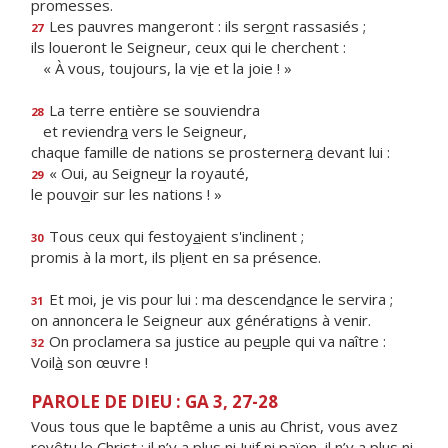
promesses.
Les pauvres mangeront : ils ser
o
nt rassasiés ;
27
ils loueront le Seigneur, ceux qui le cherchent :
« À vous, toujours, la v
i
e et la joie ! »
La terre entière se souviendra
28
et reviendr
a
vers le Seigneur,
chaque famille de nations se prosterner
a
devant lui :
« Oui, au Seigne
u
r la royauté,
29
le pouv
o
ir sur les nations ! »
Tous ceux qui festoy
a
ient s'inclinent ;
30
promis à la mort, ils pl
i
ent en sa présence.
Et moi, je vis pour lui : ma descend
a
nce le servira ;
31
on annoncera le Seigneur aux générati
o
ns à venir.
On proclamera sa justice au pe
u
ple qui va naître :
32
Voil
à
son œuvre !
PAROLE DE DIEU : GA 3, 27-28
Vous tous que le baptême a unis au Christ, vous avez
revêtu le Christ ; il n’y a plus ni Juif ni païen, il n’y a plus ni