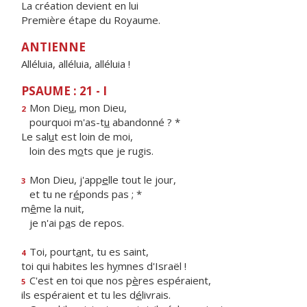
La création devient en lui
Première étape du Royaume.
ANTIENNE
Alléluia, alléluia, alléluia !
PSAUME : 21 - I
Mon Die
u
, mon Dieu,
2
pourquoi m'as-t
u
abandonné ? *
Le sal
u
t est loin de moi,
loin des m
o
ts que je rugis.
Mon Dieu, j'app
e
lle tout le jour,
3
et tu ne r
é
ponds pas ; *
m
ê
me la nuit,
je n'ai p
a
s de repos.
Toi, pourt
a
nt, tu es saint,
4
toi qui habites les h
y
mnes d'Israël !
C'est en toi que nos p
è
res espéraient,
5
ils espéraient et tu les d
é
livrais.