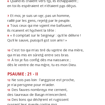
Quand ils criaient vers t
o
i, ils échappaient ;
6
en toi ils espéraient et n'étaient p
a
s déçus.
Et moi, je suis un v
e
r, pas un homme,
7
raillé par les gens, rejet
é
par le peuple.
Tous ceux qui me v
o
ient me bafouent,
8
ils ricanent et h
o
chent la tête :
« Il comptait sur le Seigne
u
r : qu'il le délivre !
9
Qu'il le sauve, puisqu'il
e
st son ami ! »
C'est toi qui m'as tiré du v
e
ntre de ma mère,
10
qui m'as mis en sûret
é
entre ses bras.
À toi je fus confi
é
dès ma naissance ;
11
dès le ventre de ma m
è
re, tu es mon Dieu.
PSAUME : 21 - II
Ne sois pas loin : l'ang
o
isse est proche,
12
je n'ai pers
o
nne pour m'aider.
Des fauves nombre
u
x me cernent,
13
des taureaux de Bas
a
n m'encerclent.
Des lions qui déch
i
rent et rugissent
14
ouvrent leur gue
u
le contre moi.