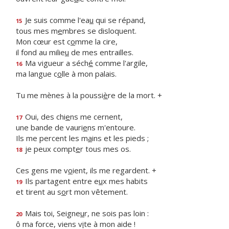
Je suis comme l'ea
u
qui se répand,
15
tous mes m
e
mbres se disloquent.
Mon cœur est c
o
mme la cire,
il fond au milie
u
de mes entrailles.
Ma vigueur a séch
é
comme l'argile,
16
ma langue c
o
lle à mon palais.
Tu me mènes à la poussi
è
re de la mort. +
Oui, des chi
e
ns me cernent,
17
une bande de vauri
e
ns m'entoure.
Ils me percent les m
a
ins et les pieds ;
je peux compt
e
r tous mes os.
18
Ces gens me v
o
ient, ils me regardent. +
Ils partagent entre e
u
x mes habits
19
et tirent au s
o
rt mon vêtement.
Mais toi, Seigne
u
r, ne sois pas loin :
20
ô ma force, viens v
i
te à mon aide !