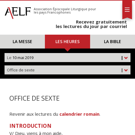
L'AELF
S'abonner
Association Épiscopale Liturgique
pour
les pays Francophones
Calendrier
Recevez gratuitement
Contact
les lectures du jour par courriel
LA MESSE
LES HEURES
LA BIBLE
Le
10 mai 2019
|
Office de sexte
|
OFFICE DE SEXTE
Revenir aux lectures du
calendrier romain
.
INTRODUCTION
V/ Dieu, viens à mon aide,