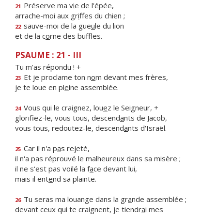
Préserve ma v
i
e de l'épée,
21
arrache-moi aux gr
i
ffes du chien ;
sauve-moi de la gue
u
le du lion
22
et de la c
o
rne des buffles.
PSAUME : 21 - III
Tu m'as répondu ! +
Et je proclame ton n
o
m devant mes frères,
23
je te loue en pl
e
ine assemblée.
Vous qui le craignez, lou
e
z le Seigneur, +
24
glorifiez-le, vous tous, descend
a
nts de Jacob,
vous tous, redoutez-le, descend
a
nts d'Israël.
Car il n'a p
a
s rejeté,
25
il n'a pas réprouvé le malheure
u
x dans sa misère ;
il ne s'est pas voilé la f
a
ce devant lui,
mais il ent
e
nd sa plainte.
Tu seras ma louange dans la gr
a
nde assemblée ;
26
devant ceux qui te craignent, je tiendr
a
i mes