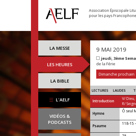
Association Épiscopale Lit
pour les pays Francophon
LA MESSE
9 MAI 2019
jeudi, 3ème Sem
de la Férie
LES HEURES
Dimanche prochain
LA BIBLE
LECTURES
LAUDES
T
V/ Dieu,
L'AELF
Introduction
R/ Seign
Ô seul 
...
Hymne
VIDÉOS &
PODCASTS
118-15 — 
Psaume
78