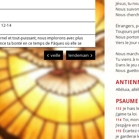
Jésus, tu no
Nous suivon
Nous cherch
, 12-14
Étrangers, p
Toujours prêt
Nous porton
rnel et tout-puissant, nous implorons avec plus
Vers le Jour 
ance ta bonté en ce temps de Pâques où elle se
davantage : puisque tu nous as dégagés de nos
Nous marcho
 fais-nous adhérer plus fermement à la vérité.
veille
lendemain
Tu viens à 
Dans le jeu d
Nous guettons
ANTIEN
Alléluia, allél
PSAUME :
Je hais l
113
j’
a
ime ta loi.
Toi, mon
114
J’esp
è
re en 
Écartez-
115
je garderai 