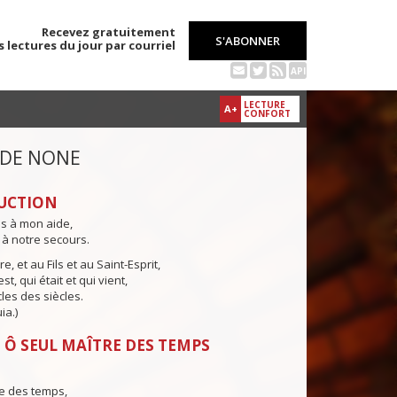
Recevez gratuitement
S'ABONNER
s lectures du jour par courriel
API
LECTURE
A+
CONFORT
 DE NONE
UCTION
ns à mon aide,
 à notre secours.
e, et au Fils et au Saint-Esprit,
st, qui était et qui vient,
cles des siècles.
ia.)
 Ô SEUL MAÎTRE DES TEMPS
e des temps,