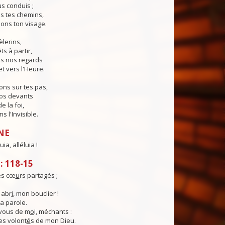
us conduis ;
s tes chemins,
ons ton visage.
èlerins,
s à partir,
s nos regards
et vers l'Heure.
ns sur tes pas,
nos devants
e la foi,
 l'Invisible.
NE
uia, alléluia !
 118-15
es cœ
u
rs partagés ;
 abr
i
, mon bouclier !
ta parole.
vous de m
o
i, méchants :
les volont
é
s de mon Dieu.