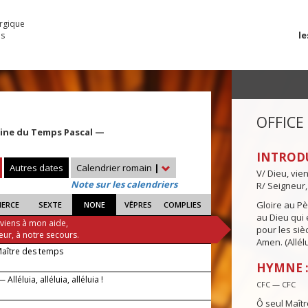
urgique
le
es
OFFICE
aine du Temps Pascal —
INTROD
Autres dates
Calendrier romain
|
V/ Dieu, vie
Note sur les calendriers
R/ Seigneur,
Gloire au Pèr
IERCE
SEXTE
NONE
VÊPRES
COMPLIES
au Dieu qui e
 viens à mon aide,
pour les siè
eur, à notre secours.
Amen. (Allélu
Maître des temps
HYMNE :
Alléluia, alléluia, alléluia !
CFC — CFC
Ô seul Maîtr