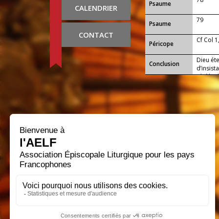
Psaume
CALENDRIER
79
Psaume
CONTACT
Cf Col 1
Péricope
Dieu éte
Conclusion
d’insist
révèle 
erreurs,