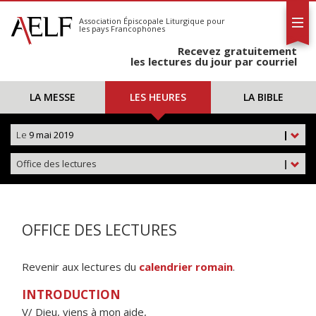
L'AELF
S'abonner
Association Épiscopale Liturgique
pour
les pays Francophones
Calendrier
Recevez gratuitement
Contact
les lectures du jour par courriel
LA MESSE
LES HEURES
LA BIBLE
Le
9 mai 2019
|
Office des lectures
|
OFFICE DES LECTURES
Revenir aux lectures du
calendrier romain
.
INTRODUCTION
V/ Dieu, viens à mon aide,