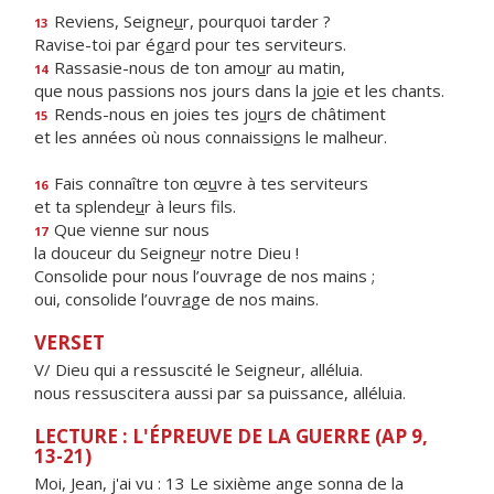
Reviens, Seigne
u
r, pourquoi tarder ?
13
Ravise-toi par ég
a
rd pour tes serviteurs.
Rassasie-nous de ton amo
u
r au matin,
14
que nous passions nos jours dans la j
o
ie et les chants.
Rends-nous en joies tes jo
u
rs de châtiment
15
et les années où nous connaissi
o
ns le malheur.
Fais connaître ton œ
u
vre à tes serviteurs
16
et ta splende
u
r à leurs fils.
Que vienne sur nous
17
la douceur du Seigne
u
r notre Dieu !
Consolide pour nous l’ouvrage de nos mains ;
oui, consolide l’ouvr
a
ge de nos mains.
VERSET
V/ Dieu qui a ressuscité le Seigneur, alléluia.
nous ressuscitera aussi par sa puissance, alléluia.
LECTURE : L'ÉPREUVE DE LA GUERRE (AP 9,
13-21)
Moi, Jean, j'ai vu : 13 Le sixième ange sonna de la