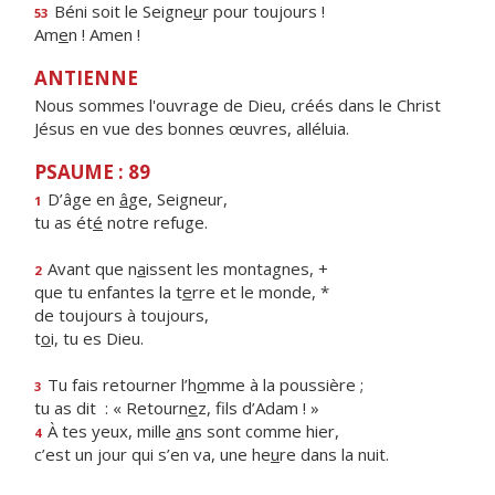
Béni soit le Seigne
u
r pour toujours !
53
Am
e
n ! Amen !
ANTIENNE
Nous sommes l'ouvrage de Dieu, créés dans le Christ
Jésus en vue des bonnes œuvres, alléluia.
PSAUME : 89
D’âge en
â
ge, Seigneur,
1
tu as ét
é
notre refuge.
Avant que n
a
issent les montagnes, +
2
que tu enfantes la t
e
rre et le monde, *
de toujours à toujours,
t
o
i, tu es Dieu.
Tu fais retourner l’h
o
mme à la poussière ;
3
tu as dit : « Retourn
e
z, fils d’Adam ! »
À tes yeux, mille
a
ns sont comme hier,
4
c’est un jour qui s’en va, une he
u
re dans la nuit.