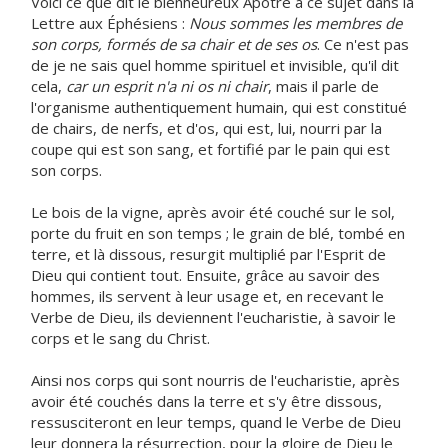
Voici ce que dit le bienheureux Apôtre à ce sujet dans la
Lettre aux Éphésiens :
Nous sommes les membres de
son corps, formés de sa chair et de ses os
. Ce n'est pas
de je ne sais quel homme spirituel et invisible, qu'il dit
cela,
car un esprit n'a ni os ni chair
, mais il parle de
l'organisme authentiquement humain, qui est constitué
de chairs, de nerfs, et d'os, qui est, lui, nourri par la
coupe qui est son sang, et fortifié par le pain qui est
son corps.
Le bois de la vigne, après avoir été couché sur le sol,
porte du fruit en son temps ; le grain de blé, tombé en
terre, et là dissous, resurgit multiplié par l'Esprit de
Dieu qui contient tout. Ensuite, grâce au savoir des
hommes, ils servent à leur usage et, en recevant le
Verbe de Dieu, ils deviennent l'eucharistie, à savoir le
corps et le sang du Christ.
Ainsi nos corps qui sont nourris de l'eucharistie, après
avoir été couchés dans la terre et s'y être dissous,
ressusciteront en leur temps, quand le Verbe de Dieu
leur donnera la résurrection, pour la gloire de Dieu le