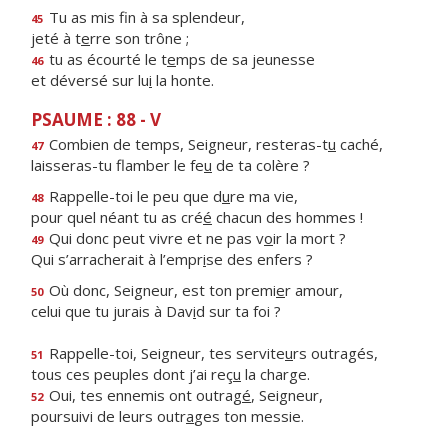
Tu as mis f
n à sa splendeur,
45
jeté à t
e
rre son trône ;
tu as écourté le t
e
mps de sa jeunesse
46
et déversé sur lu
i
la honte.
PSAUME : 88 - V
Combien de temps, Seigneur, resteras-t
u
caché,
47
laisseras-tu flamber le fe
u
de ta colère ?
Rappelle-toi le peu que d
u
re ma vie,
48
pour quel néant tu as cré
é
chacun des hommes !
Qui donc peut vivre et ne pas v
o
ir la mort ?
49
Qui s’arracherait à l’empr
i
se des enfers ?
Où donc, Seigneur, est ton premi
e
r amour,
50
celui que tu jurais à Dav
i
d sur ta foi ?
Rappelle-toi, Seigneur, tes servite
u
rs outragés,
51
tous ces peuples dont j’ai reç
u
la charge.
Oui, tes ennemis ont outrag
é
, Seigneur,
52
poursuivi de leurs outr
a
ges ton messie.