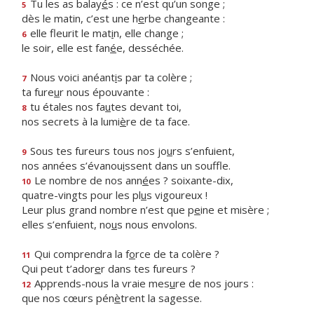
Tu les as balay
é
s : ce n’est qu’un songe ;
5
dès le matin, c’est une h
e
rbe changeante :
elle fleurit le mat
i
n, elle change ;
6
le soir, elle est fan
é
e, desséchée.
Nous voici anéant
i
s par ta colère ;
7
ta fure
u
r nous épouvante :
tu étales nos fa
u
tes devant toi,
8
nos secrets à la lumi
è
re de ta face.
Sous tes fureurs tous nos jo
u
rs s’enfuient,
9
nos années s’évanou
i
ssent dans un souffle.
Le nombre de nos ann
é
es ? soixante-dix,
10
quatre-vingts pour les pl
u
s vigoureux !
Leur plus grand nombre n’est que p
e
ine et misère ;
elles s’enfuient, no
u
s nous envolons.
Qui comprendra la f
o
rce de ta colère ?
11
Qui peut t’ador
e
r dans tes fureurs ?
Apprends-nous la vraie mes
u
re de nos jours :
12
que nos cœurs pén
è
trent la sagesse.