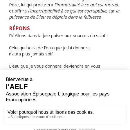
Père, lui qui procurera
l'immortalité à ce qui est mortel
,
et offrira
l'incorruptibilité à ce qui est corruptible
, car
la
puissance de Dieu se déploie dans la faiblesse
.
RÉPONS
R/ Allons dans la joie puiser aux sources du salut !
Celui qui boira de l'eau que je lui donnerai
n'aura plus jamais soif.
L'eau que je vous donnerai deviendra en vous
source jaillissant en vie éternelle.
ORAISON
Dieu éternel et tout-puissant, nous implorons avec plus
d'insistance ta bonté en ce temps de Pâques où elle se
révèle davantage : puisque tu nous as dégagés de nos
erreurs, fais-nous adhérer plus fermement à la vérité.