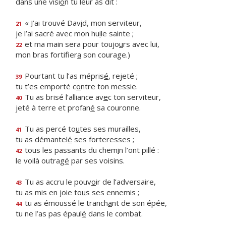
dans une visi
o
n tu leur as dit :
« J’ai trouvé Dav
i
d, mon serviteur,
21
je l’ai sacré avec mon hu
i
le sainte ;
et ma main sera pour toujo
u
rs avec lui,
22
mon bras fortifier
a
son courage.)
Pourtant tu l’as mépris
é
, rejeté ;
39
tu t’es emporté c
o
ntre ton messie.
Tu as brisé l’alliance av
e
c ton serviteur,
40
jeté à terre et profan
é
sa couronne.
Tu as percé to
u
tes ses murailles,
41
tu as démantel
é
ses forteresses ;
tous les passants du chem
i
n l’ont pillé :
42
le voilà outrag
é
par ses voisins.
Tu as accru le pouv
o
ir de l’adversaire,
43
tu as mis en joie to
u
s ses ennemis ;
tu as émoussé le tranch
a
nt de son épée,
44
tu ne l’as pas épaul
é
dans le combat.