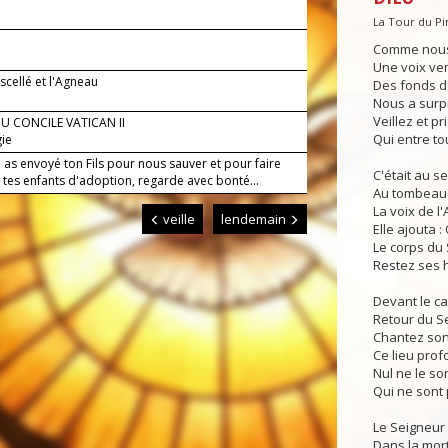
La Tour du P
Comme nous 
Une voix ve
 scellé et l'Agneau
Des fonds 
Nous a surpris
Veillez et pr
U CONCILE VATICAN II
Qui entre to
gie
 as envoyé ton Fils pour nous sauver et pour faire
C'était au s
 tes enfants d'adoption, regarde avec bonté...
Au tombeau 
La voix de l'
veille
lendemain
Elle ajouta 
Le corps du 
Restez ses 
Devant le c
Retour du S
Chantez son
Ce lieu profo
Nul ne le s
Qui ne sont 
Le Seigneur
Dans la mort