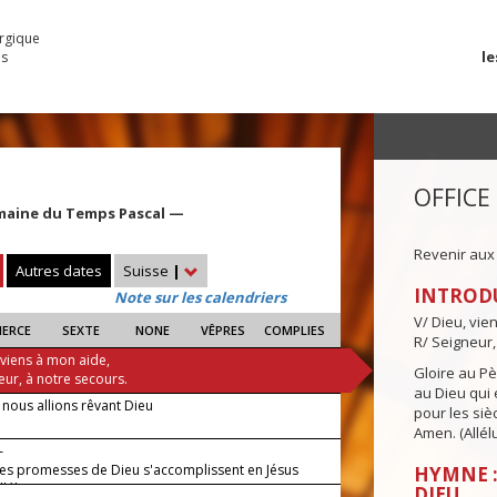
urgique
le
es
OFFICE
maine du Temps Pascal —
Revenir aux
Autres dates
Suisse
|
INTROD
Note sur les calendriers
V/ Dieu, vie
IERCE
SEXTE
NONE
VÊPRES
COMPLIES
R/ Seigneur,
 viens à mon aide,
Gloire au Pèr
eur, à notre secours.
au Dieu qui e
ous allions rêvant Dieu
pour les siè
Amen. (Allélu
—
les promesses de Dieu s'accomplissent en Jésus
HYMNE 
lléluia.
DIEU