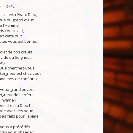
in — CNPL
allions rêvant Dieu,
nue du grand creux
de l'Homme
 : Veillez ici,
iez cette nuit
utes vous est bonne.
ecret de nos cœurs,
vide du Seigneur,
Ange !
: Que cherchez-vous ?
Seigneur est chez vous,
hommes de confiance !
aveau grand ouvert,
eigneur des enfers,
 hymne !
nd, il est à Dieu !
onde avec des yeux
pas faits pour l'abîme.
 vous a précédés
 qui vous obsédait,