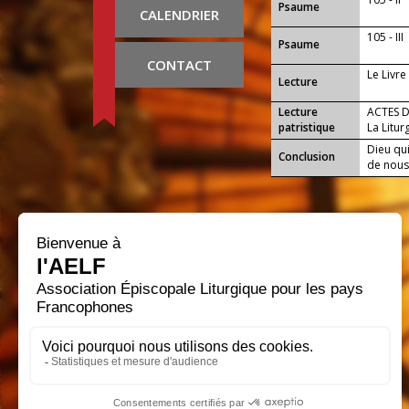
Psaume
CALENDRIER
105 - III
Psaume
CONTACT
Le Livre
Lecture
Lecture
ACTES D
patristique
La Litur
Dieu qui
Conclusion
de nous