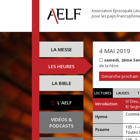
Association Épiscopale Lit
pour les pays Francophon
LA MESSE
4 MAI 2019
samedi, 2ème Se
de la Férie
LES HEURES
Dimanche prochain
LA BIBLE
LECTURES
LAUDES
T
V/ Dieu,
L'AELF
Introduction
R/ Seign
Comme n
...
Hymne
VIDÉOS &
PODCASTS
105 - I 
Psaume
Toutes 
Christ, a
105 - II