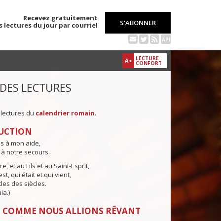
Recevez gratuitement
S'ABONNER
s lectures du jour par courriel
API
LECTURE
A+
CONFORT
 DES LECTURES
 lectures du
calendrier romain
.
UCTION
ns à mon aide,
 à notre secours.
e, et au Fils et au Saint-Esprit,
st, qui était et qui vient,
cles des siècles.
ia.)
: COMME NOUS ALLIONS RÊVANT