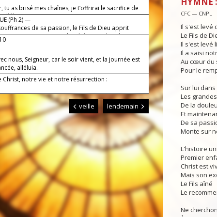
HYMNE :
, tu as brisé mes chaînes, je t’offrirai le sacrifice de
CFC — CNPL
 alléluia.
E (Ph 2) —
Il s'est levé
souffrances de sa passion, le Fils de Dieu apprit
Le Fils de Di
ance. Pour tous ceux qui lui obéissent, il est la source
-10
Il s'est levé
 alléluia.
Il a saisi no
ec nous, Seigneur, car le soir vient, et la journée est
Au cœur du 
ncée, alléluia.
Pour le remp
e Christ, notre vie et notre résurrection :
Sur lui dans
Les grandes
De la douleur
veille
lendemain
Et maintenan
De sa passi
Monte sur n
L'histoire u
Premier enf
Christ est v
Mais son ex
Le Fils aîné
Le recomme
Ne cherchon