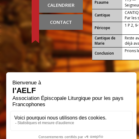
Psaume
CALENDRIER
Seigneur
louange,
CANTIQU
Cantique
Par les 
CONTACT
l’obéiss
1 P 2, 9
Péricope
du salut,
Cantique de
Reste av
Marie
déjà ava
Prions l
Conclusion