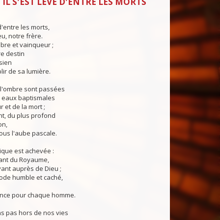
 IL S'EST LEVÉ D'ENTRE LES MORTS
 d'entre les morts,
eu, notre frère.
 libre et vainqueur ;
tre destin
sien
lir de sa lumière.
 l'ombre sont passées
 eaux baptismales
 et de la mort ;
t, du plus profond
on,
ous l'aube pascale.
nique est achevée :
ant du Royaume,
ivant auprès de Dieu ;
ode humble et caché,
nce pour chaque homme.
s pas hors de nos vies