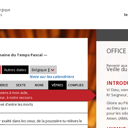
urgique
le
es
OFFICE
maine du Temps Pascal —
Revenir aux
Veille d
Autres dates
Belgique
|
Note sur les calendriers
INTROD
IERCE
SEXTE
NONE
VÊPRES
COMPLIES
V/ Dieu, vie
 viens à mon aide,
R/ Seigneur,
eur, à notre secours.
Gloire au Pèr
 levé d'entre les morts
au Dieu qui e
pour les siè
Amen. (Allélu
 exalté dans les cieux, de la poussière tu relèves le
lléluia.