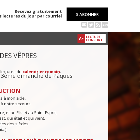
Recevez gratuitement
S'ABONNER
s lectures du jour par courriel
API
LECTURE
A+
CONFORT
 DES VÊPRES
 lectures du
calendrier romain
.
u 3ème dimanche de Pâques
UCTION
ns à mon aide,
 à notre secours.
e, et au Fils et au Saint-Esprit,
st, qui était et qui vient,
cles des siècles.
ia.)