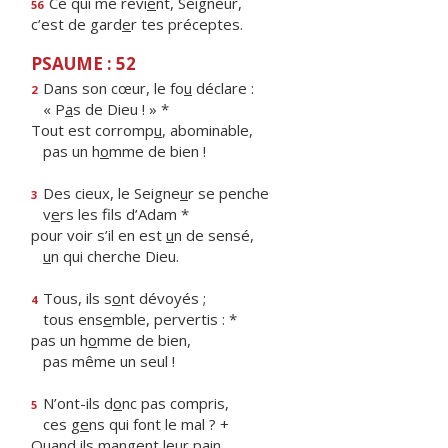
Ce qui me revi
e
nt, Seigneur,
56
c’est de gard
e
r tes préceptes.
PSAUME : 52
Dans son cœur, le fo
u
déclare :
2
« P
a
s de Dieu ! » *
Tout est corromp
u
, abominable,
pas un h
o
mme de bien !
Des cieux, le Seigne
u
r se penche
3
v
e
rs les fils d’Adam *
pour voir s’il en est
u
n de sensé,
u
n qui cherche Dieu.
Tous, ils s
o
nt dévoyés ;
4
tous ens
e
mble, pervertis : *
pas un h
o
mme de bien,
pas même un seul !
N’ont-ils d
o
nc pas compris,
5
ces g
e
ns qui font le mal ? +
Quand ils mangent leur pain,