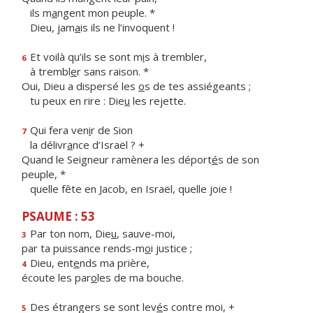
ils m
a
ngent mon peuple. *
Dieu, jam
a
is ils ne l’invoquent !
Et voilà qu’ils se sont m
i
s à trembler,
6
à trembl
e
r sans raison. *
Oui, Dieu a dispersé les
o
s de tes assiégeants ;
tu peux en rire : Die
u
les rejette.
Qui fera ven
i
r de Sion
7
la délivr
a
nce d’Israël ? +
Quand le Seigneur ramènera les déport
é
s de son
peuple, *
quelle fête en Jacob, en Israël, quelle joie !
PSAUME : 53
Par ton nom, Die
u
, sauve-moi,
3
par ta puissance rends-m
o
i justice ;
Dieu, ent
e
nds ma prière,
4
écoute les par
o
les de ma bouche.
Des étrangers se sont lev
é
s contre moi, +
5