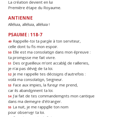
La création devient en lui
Première étape du Royaume.
ANTIENNE
Alléluia, alléluia, alléluia !
PSAUME : 118-7
Rappelle-toi ta par
o
le à ton serviteur,
49
celle dont tu f
s mon espoir.
Elle est ma consolati
o
n dans mon épreuve :
50
ta prom
e
sse me fait vivre.
Des orgueilleux m’ont accabl
é
de railleries,
51
je n’ai pas dévi
é
de ta loi.
Je me rappelle tes décisi
o
ns d’autrefois :
52
voilà ma consolati
o
n, Seigneur.
Face aux impies, la fure
u
r me prend,
53
car ils aband
o
nnent ta loi.
J’ai fait de tes commandem
e
nts mon cantique
54
dans ma deme
u
re d’étranger.
La nuit, je me rapp
e
lle ton nom
55
pour observ
e
r ta loi.