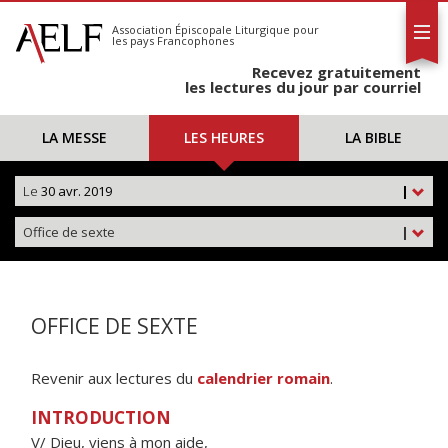
L'AELF
S'abonner
Association Épiscopale Liturgique
pour
les pays Francophones
Calendrier
Recevez gratuitement
Contact
les lectures du jour par courriel
LA MESSE
LES HEURES
LA BIBLE
Le
30 avr. 2019
|
Office de sexte
|
OFFICE DE SEXTE
Revenir aux lectures du
calendrier romain
.
INTRODUCTION
V/ Dieu, viens à mon aide,