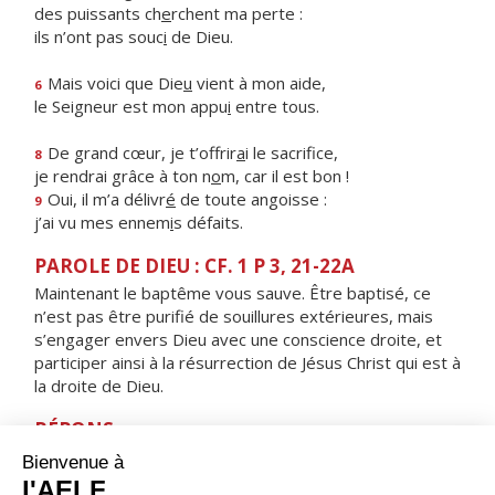
des puissants ch
e
rchent ma perte :
ils n’ont pas souc
i
de Dieu.
Mais voici que Die
u
vient à mon aide,
6
le Seigneur est mon appu
i
entre tous.
De grand cœur, je t’offrir
a
i le sacrifice,
8
je rendrai grâce à ton n
o
m, car il est bon !
Oui, il m’a délivr
é
de toute angoisse :
9
j’ai vu mes ennem
i
s défaits.
PAROLE DE DIEU : CF. 1 P 3, 21-22A
Maintenant le baptême vous sauve. Être baptisé, ce
n’est pas être purifié de souillures extérieures, mais
s’engager envers Dieu avec une conscience droite, et
participer ainsi à la résurrection de Jésus Christ qui est à
la droite de Dieu.
RÉPONS
V/
Les disciples furent remplis de joie, alléluia,
à la vue du Seigneur, alléluia.