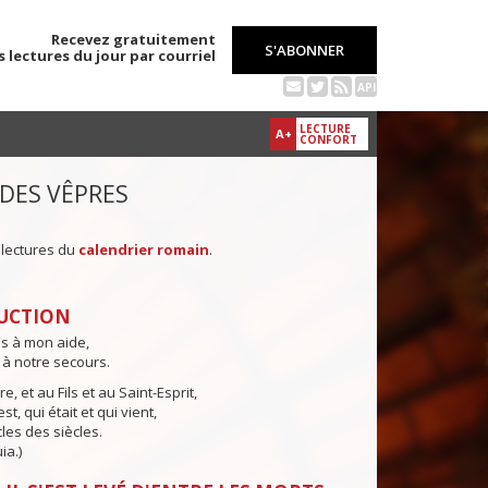
Recevez gratuitement
S'ABONNER
s lectures du jour par courriel
API
LECTURE
A+
CONFORT
 DES VÊPRES
 lectures du
calendrier romain
.
UCTION
ns à mon aide,
 à notre secours.
e, et au Fils et au Saint-Esprit,
st, qui était et qui vient,
cles des siècles.
ia.)