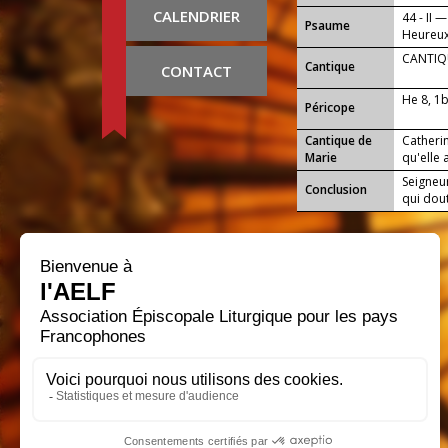
CALENDRIER
44 - II —
Psaume
Heureux 
CANTIQU
Cantique
CONTACT
He 8, 1
Péricope
Cantique de
Catherin
Marie
qu'elle a
Seigneur
Conclusion
qui dout