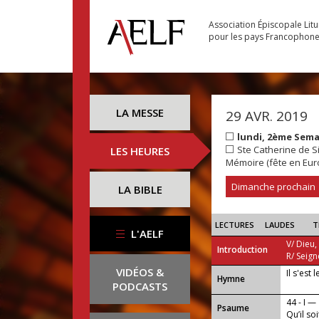
Association Épiscopale Lit
pour les pays Francophon
LA MESSE
29 AVR. 2019
lundi, 2ème Sem
Ste Catherine de Si
LES HEURES
Mémoire (fête en Eur
Dimanche prochain
LA BIBLE
LECTURES
LAUDES
T
L'AELF
V/ Dieu,
Introduction
R/ Seign
VIDÉOS &
Il s'est
...
Hymne
PODCASTS
44 - I —
Psaume
Qu’il so