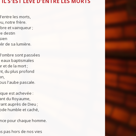
 IL S'EST LEVÉ D'ENTRE LES MORTS
 d'entre les morts,
eu, notre frère.
 libre et vainqueur ;
tre destin
sien
lir de sa lumière.
 l'ombre sont passées
 eaux baptismales
 et de la mort ;
t, du plus profond
on,
ous l'aube pascale.
nique est achevée :
ant du Royaume,
ivant auprès de Dieu ;
ode humble et caché,
nce pour chaque homme.
s pas hors de nos vies