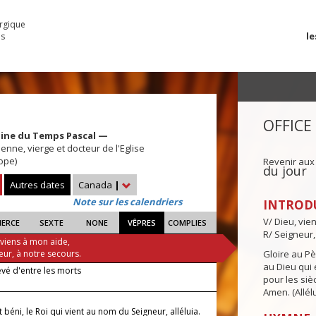
urgique
le
es
OFFICE
aine du Temps Pascal —
enne, vierge et docteur de l'Eglise
ope)
Revenir aux
du jour
Autres dates
Canada
|
Note sur les calendriers
INTROD
V/ Dieu, vie
IERCE
SEXTE
NONE
VÊPRES
COMPLIES
R/ Seigneur,
 viens à mon aide,
eur, à notre secours.
Gloire au Pèr
au Dieu qui e
 levé d'entre les morts
pour les siè
Amen. (Allélu
it béni, le Roi qui vient au nom du Seigneur, alléluia.