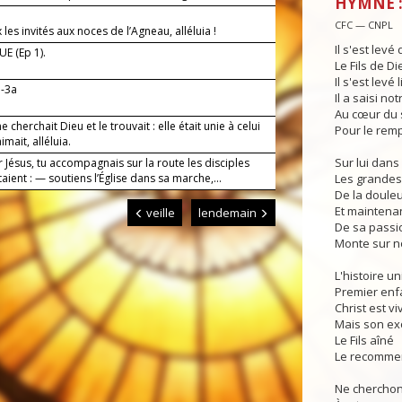
HYMNE :
CFC — CNPL
les invités aux noces de l’Agneau, alléluia !
Il s'est levé
E (Ep 1).
Le Fils de Di
Il s'est levé
b-3a
Il a saisi no
Au cœur du 
e cherchait Dieu et le trouvait : elle était unie à celui
Pour le remp
imait, alléluia.
Sur lui dans
 Jésus, tu accompagnais sur la route les disciples
aient : — soutiens l’Église dans sa marche,...
Les grandes
De la douleur
Et maintenan
veille
lendemain
De sa passi
Monte sur n
L'histoire u
Premier enf
Christ est v
Mais son ex
Le Fils aîné
Le recomme
Ne cherchon