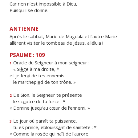
Car rien n’est impossible à Dieu,
Puisqu’il se donne.
ANTIENNE
Après le sabbat, Marie de Magdala et l’autre Marie
allèrent visiter le tombeau de Jésus, alléluia !
PSAUME : 109
Oracle du Seigne
u
r à mon seigneur :
1
« Si
è
ge à ma droite, *
et je fer
a
i de tes ennemis
le marchepi
e
d de ton trône. »
De Sion, le Seigne
u
r te présente
2
le sc
e
ptre de ta force : *
« Domine jusqu'au cœ
u
r de l'ennemi. »
Le jour où par
a
ît ta puissance,
3
tu es prince, éblouiss
a
nt de sainteté : *
« Comme la rosée qui n
a
ît de l'aurore,