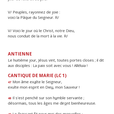
V/ Peuples, rayonnez de joie :
voici la Pâque du Seigneur. R/
V/ Voici le jour où le Christ, notre Dieu,
nous conduit de la mort à la vie. R/
ANTIENNE
Le huitième jour, Jésus vint, toutes portes closes ; il dit
aux disciples : La paix soit avec vous ! Alléluia !
CANTIQUE DE MARIE (LC 1)
Mon âme ex
a
lte le Seigneur,
47
exulte mon esprit en Die
u
, mon Sauveur !
Il s'est penché sur son h
u
mble servante ;
48
désormais, tous les âges me dir
o
nt bienheureuse.
Le Puissant fit pour m
o
i des merveilles ;