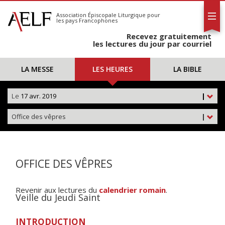
L'AELF
S'abonner
Association Épiscopale Liturgique
pour
les pays Francophones
Calendrier
Recevez gratuitement
Contact
les lectures du jour par courriel
LA MESSE
LES HEURES
LA BIBLE
Le
17 avr. 2019
|
Office des vêpres
|
OFFICE DES VÊPRES
Revenir aux lectures du
calendrier romain
.
Veille du Jeudi Saint
INTRODUCTION