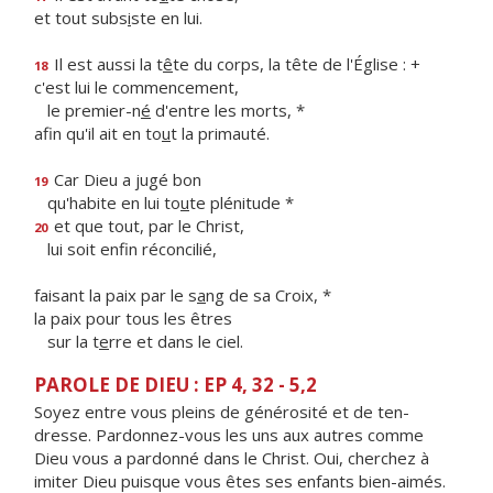
et tout subs
i
ste en lui.
Il est aussi la t
ê
te du corps, la tête de l'Église : +
18
c'est lui le commencement,
le premier-n
é
d'entre les morts, *
afin qu'il ait en to
u
t la primauté.
Car Dieu a jugé bon
19
qu'habite en lui to
u
te plénitude *
et que tout, par le Christ,
20
lui soit enf
n réconcilié,
faisant la paix par le s
a
ng de sa Croix, *
la paix pour tous les êtres
sur la t
e
rre et dans le ciel.
PAROLE DE DIEU : EP 4, 32 - 5,2
Soyez entre vous pleins de générosité et de ten­
dresse. Pardonnez-vous les uns aux autres comme
Dieu vous a pardonné dans le Christ. Oui, cherchez à
imiter Dieu puisque vous êtes ses enfants bien-aimés.