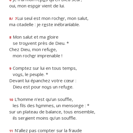
oui, mon esp
o
ir vient de lui.
Lui seul est mon roch
e
r, mon salut,
R/
7
ma citadelle : je r
e
ste inébranlable.
Mon salut et ma gloire
8
se tro
u
vent près de Dieu. *
Chez Dieu, mon refuge,
mon roch
e
r imprenable !
Comptez sur lui en tous temps,
9
vo
u
s, le peuple. *
Devant lui épanchez votre cœur :
Dieu est pour no
u
s un refuge.
L’homme n’est qu’un souffle,
10
les fils des h
o
mmes, un mensonge : *
sur un plateau de balance, tous ensemble,
ils ser
a
ient moins qu’un souffle.
N’allez pas compter sur la fraude
11