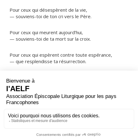
Pour ceux qui désespèrent de la vie,
— souviens-toi de ton cri vers le Père.
Pour ceux qui meurent aujourd’hui,
— souviens-toi de ta mort sur la croix.
Pour ceux qui espèrent contre toute espérance,
— que resplendisse ta résurrection.
NOTRE PÈRE
ORAISON
Puisque tu as voulu, Seigneur, que ton Fils fût crucifié
pour nous afin de nous arracher au pouvoir de Satan,
fais que nous puissions recevoir la grâce de la
résurrection.