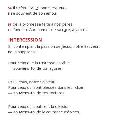
Il relève Isra
ë
l, son serviteur,
54
il se souvi
e
nt de son amour,
de la promesse f
a
ite à nos pères,
55
en faveur d'Abraham et de sa r
a
ce, à jamais.
INTERCESSION
En contemplant la passion de Jésus, notre Sauveur,
nous supplions :
Pour ceux que la tristesse accable,
— souviens-toi de ton agonie,
R/ Ô Jésus, notre Sauveur !
Pour ceux qui sont blessés dans leur chair,
— souviens-toi de tes tortures.
Pour ceux qui souffrent la dérision,
— souviens-toi de la couronne d’épines.