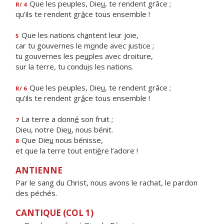
Que les peuples, Die
u
, te rendent grâce ;
R/ 4
qu’ils te rendent gr
â
ce tous ensemble !
Que les nations ch
a
ntent leur joie,
5
car tu gouvernes le m
o
nde avec justice ;
tu gouvernes les pe
u
ples avec droiture,
sur la terre, tu condu
i
s les nations.
Que les peuples, Die
u
, te rendent grâce ;
R/ 6
qu’ils te rendent gr
â
ce tous ensemble !
La terre a donn
é
son fruit ;
7
Dieu, notre Die
u
, nous bénit.
Que Die
u
nous bénisse,
8
et que la terre tout enti
è
re l’adore !
ANTIENNE
Par le sang du Christ, nous avons le rachat, le pardon
des péchés.
CANTIQUE (COL 1)