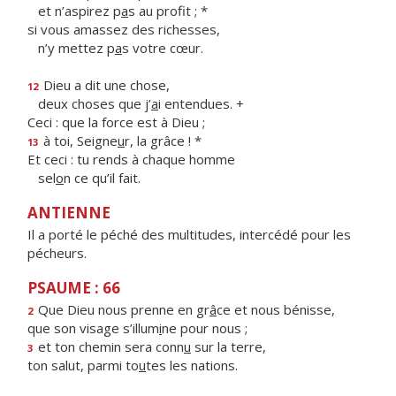
et n’aspirez p
a
s au profit ; *
si vous amassez des richesses,
n’y mettez p
a
s votre cœur.
Dieu a dit une chose,
12
deux choses que j’
a
i entendues. +
Ceci : que la force est à Dieu ;
à toi, Seigne
u
r, la grâce ! *
13
Et ceci : tu rends à chaque homme
sel
o
n ce qu’il fait.
ANTIENNE
Il a porté le péché des multitudes, intercédé pour les
pécheurs.
PSAUME : 66
Que Dieu nous prenne en gr
â
ce et nous bénisse,
2
que son visage s’illum
i
ne pour nous ;
et ton chemin sera conn
u
sur la terre,
3
ton salut, parmi to
u
tes les nations.