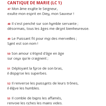
CANTIQUE DE MARIE (LC 1)
Mon âme ex
a
lte le Seigneur,
47
exulte mon esprit en Die
u
, mon Sauveur !
Il s'est penché sur son h
u
mble servante ;
48
désormais, tous les âges me dir
o
nt bienheureuse.
Le Puissant fit pour m
o
i des merveilles ;
49
S
a
int est son nom !
Son amour s'ét
e
nd d'âge en âge
50
sur ce
u
x qui le craignent ;
Déployant la f
o
rce de son bras,
51
il disp
e
rse les superbes.
Il renverse les puiss
a
nts de leurs trônes,
52
il él
è
ve les humbles.
Il comble de bi
e
ns les affamés,
53
renvoie les r
i
ches les mains vides.