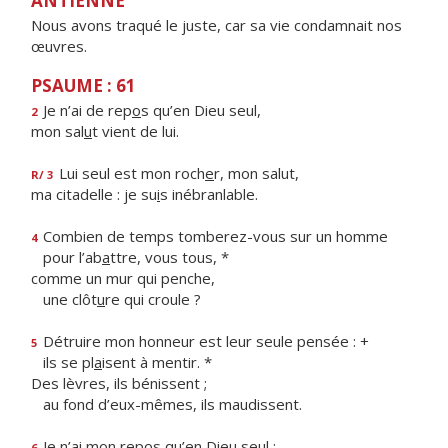
ANTIENNE
Nous avons traqué le juste, car sa vie condamnait nos
œuvres.
PSAUME : 61
Je n’ai de rep
o
s qu’en Dieu seul,
2
mon sal
u
t vient de lui.
Lui seul est mon roch
e
r, mon salut,
R/ 3
ma citadelle : je su
i
s inébranlable.
Combien de temps tomberez-vous sur un homme
4
pour l’ab
a
ttre, vous tous, *
comme un mur qui penche,
une clôt
u
re qui croule ?
Détruire mon honneur est leur seule pensée : +
5
ils se pl
a
isent à mentir. *
Des lèvres, ils bénissent ;
au fond d’eux-mêmes, ils maudissent.
Je n’ai mon rep
o
s qu’en Dieu seul ;
6