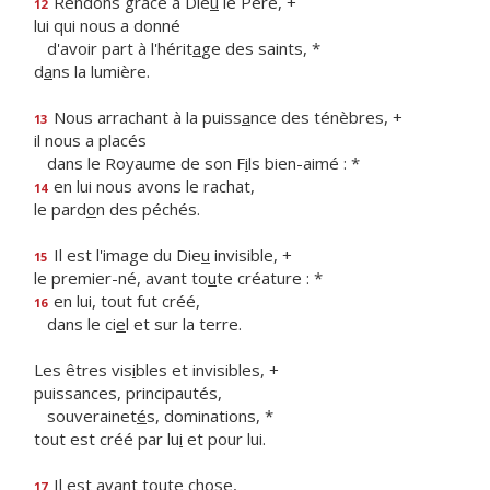
Rendons grâce à Die
u
le Père, +
12
lui qui nous a donné
d'avoir part à l'hérit
a
ge des saints, *
d
a
ns la lumière.
Nous arrachant à la puiss
a
nce des ténèbres, +
13
il nous a placés
dans le Royaume de son F
i
ls bien-aimé : *
en lui nous avons le rachat,
14
le pard
o
n des péchés.
Il est l'image du Die
u
invisible, +
15
le premier-né, avant to
u
te créature : *
en lui, tout fut créé,
16
dans le ci
e
l et sur la terre.
Les êtres vis
i
bles et invisibles, +
puissances, principautés,
souverainet
é
s, dominations, *
tout est créé par lu
i
et pour lui.
Il est avant to
u
te chose,
17