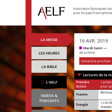
Association Épiscopale Lit
pour les pays Francophon
LA MESSE
16 AVR. 2019
Mardi Saint —
de la Férie
LES HEURES
Dimanche prochain
LA BIBLE
Lectures de la m
L'AELF
Première
« Je fai
lecture
pour qu
Ma bouc
Psaume
VIDÉOS &
PODCASTS
« L’un 
Évangile
chantera