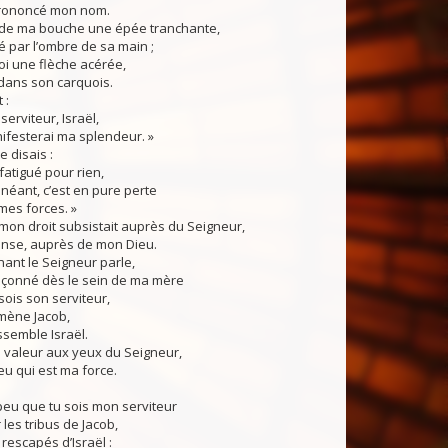
prononcé mon nom.
e ma bouche une épée tranchante,
gé par l’ombre de sa main ;
moi une flèche acérée,
 dans son carquois.
 :
erviteur, Israël,
nifesterai ma splendeur. »
disais :
fatigué pour rien,
 néant, c’est en pure perte
 mes forces. »
 mon droit subsistait auprès du Seigneur,
se, auprès de mon Dieu.
 le Seigneur parle,
façonné dès le sein de ma mère
sois son serviteur,
amène Jacob,
assemble Israël.
 la valeur aux yeux du Seigneur,
eu qui est ma force.
 peu que tu sois mon serviteur
 les tribus de Jacob,
rescapés d’Israël :