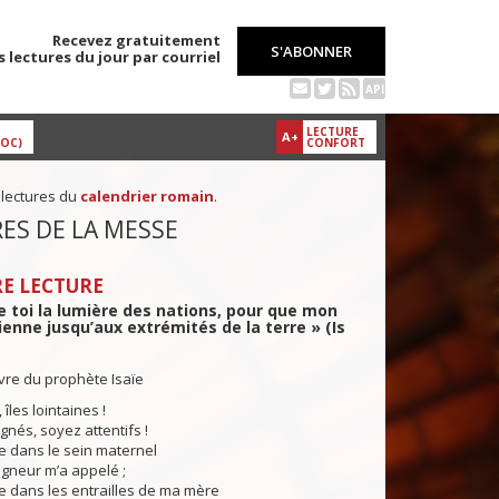
Recevez gratuitement
S'ABONNER
s lectures du jour par courriel
API
LECTURE
A+
DOC)
CONFORT
 lectures du
calendrier romain
.
ES DE LA MESSE
E LECTURE
de toi la lumière des nations, pour que mon
ienne jusqu’aux extrémités de la terre » (Is
ivre du prophète Isaïe
îles lointaines !
gnés, soyez attentifs !
re dans le sein maternel
gneur m’a appelé ;
re dans les entrailles de ma mère