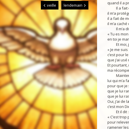
quand il a 
veille
lendemain
Il a fait d
il m’a proté
il a fait de 
il m’a caché
Il m’a dit
« Tu es mon s
en toi je ma
Et moi, je 
« Je me suis 
c’est pour le
que j’ai usé
Et pourtant,
ma récompen
Maintenant
lui qui m’a 
pour que je 
que je lui r
que je lui r
Oui, j’ai de
c’est mon Di
Et il dit :
« C’est trop
pour relever
ramener les 