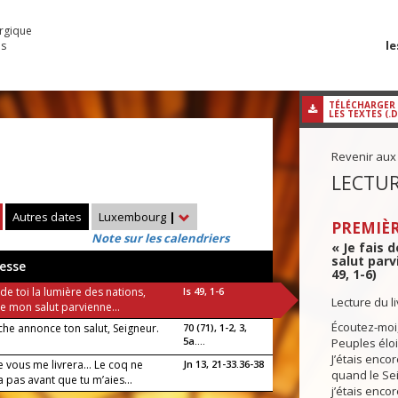
urgique
le
es
TÉLÉCHARGER
LES TEXTES (.
Revenir aux
LECTUR
Autres dates
Luxembourg
|
PREMIÈR
Note sur les calendriers
« Je fais 
salut parv
esse
49, 1-6)
s de toi la lumière des nations,
Is 49, 1-6
Lecture du l
e mon salut parvienne...
Écoutez-moi, 
he annonce ton salut, Seigneur.
70 (71), 1-2, 3,
5a....
Peuples éloi
J’étais enco
de vous me livrera… Le coq ne
Jn 13, 21-33.36-38
quand le Sei
 pas avant que tu m’aies...
j’étais enco