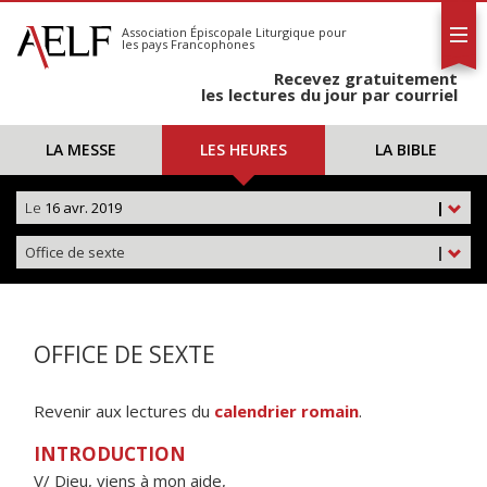
L'AELF
S'abonner
Association Épiscopale Liturgique
pour
les pays Francophones
Calendrier
Recevez gratuitement
Contact
les lectures du jour par courriel
LA MESSE
LES HEURES
LA BIBLE
Le
16 avr. 2019
|
Office de sexte
|
OFFICE DE SEXTE
Revenir aux lectures du
calendrier romain
.
INTRODUCTION
V/ Dieu, viens à mon aide,