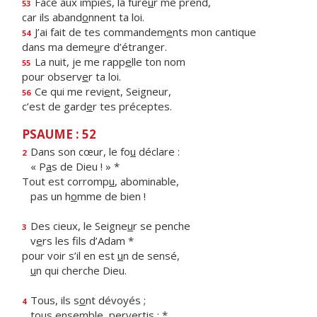
Face aux impies, la fure
u
r me prend,
53
car ils aband
o
nnent ta loi.
J’ai fait de tes commandem
e
nts mon cantique
54
dans ma deme
u
re d’étranger.
La nuit, je me rapp
e
lle ton nom
55
pour observ
e
r ta loi.
Ce qui me revi
e
nt, Seigneur,
56
c’est de gard
e
r tes préceptes.
PSAUME : 52
Dans son cœur, le fo
u
déclare :
2
« P
a
s de Dieu ! » *
Tout est corromp
u
, abominable,
pas un h
o
mme de bien !
Des cieux, le Seigne
u
r se penche
3
v
e
rs les fils d’Adam *
pour voir s’il en est
u
n de sensé,
u
n qui cherche Dieu.
Tous, ils s
o
nt dévoyés ;
4
tous ens
e
mble, pervertis : *