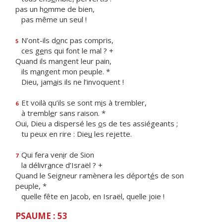
pas un h
o
mme de bien,
pas même un seul !
N’ont-ils d
o
nc pas compris,
5
ces g
e
ns qui font le mal ? +
Quand ils mangent leur pain,
ils m
a
ngent mon peuple. *
Dieu, jam
a
is ils ne l’invoquent !
Et voilà qu’ils se sont m
i
s à trembler,
6
à trembl
e
r sans raison. *
Oui, Dieu a dispersé les
o
s de tes assiégeants ;
tu peux en rire : Die
u
les rejette.
Qui fera ven
i
r de Sion
7
la délivr
a
nce d’Israël ? +
Quand le Seigneur ramènera les déport
é
s de son
peuple, *
quelle fête en Jacob, en Israël, quelle joie !
PSAUME : 53