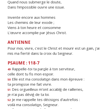
Quand nous submerge le doute,
Dans l'impossible ouvre une issue.
Invente encore aux hommes
Les chemins de leur exode ;
Viens à ton heure et consomme
L'œuvre accomplie par Jésus Christ.
ANTIENNE
Pour moi, vivre, c'est le Christ et mourir est un gain, j'ai
mis ma fierté dans la croix du Seigneur.
PSAUME : 118-7
Rappelle-toi ta par
o
le à ton serviteur,
49
celle dont tu f
s mon espoir.
Elle est ma consolati
o
n dans mon épreuve :
50
ta prom
e
sse me fait vivre.
Des orgueilleux m’ont accabl
é
de railleries,
51
je n’ai pas dévi
é
de ta loi.
Je me rappelle tes décisi
o
ns d’autrefois :
52
voilà ma consolati
o
n, Seigneur.