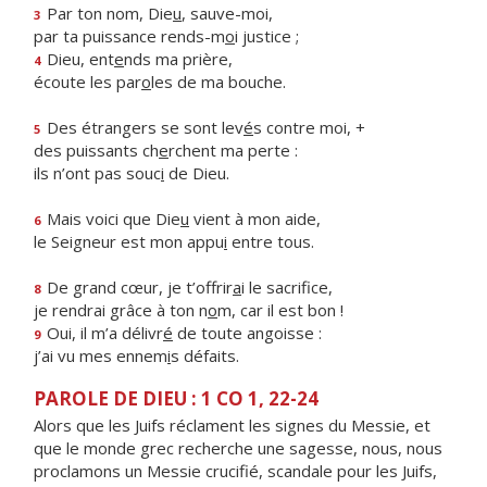
Par ton nom, Die
u
, sauve-moi,
3
par ta puissance rends-m
o
i justice ;
Dieu, ent
e
nds ma prière,
4
écoute les par
o
les de ma bouche.
Des étrangers se sont lev
é
s contre moi, +
5
des puissants ch
e
rchent ma perte :
ils n’ont pas souc
i
de Dieu.
Mais voici que Die
u
vient à mon aide,
6
le Seigneur est mon appu
i
entre tous.
De grand cœur, je t’offrir
a
i le sacrifice,
8
je rendrai grâce à ton n
o
m, car il est bon !
Oui, il m’a délivr
é
de toute angoisse :
9
j’ai vu mes ennem
i
s défaits.
PAROLE DE DIEU : 1 CO 1, 22-24
Alors que les Juifs réclament les signes du Messie, et
que le monde grec recherche une sagesse, nous, nous
proclamons un Messie crucifié, scandale pour les Juifs,