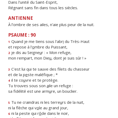
Dans l'unité du Saint-Esprit,
Régnant sans fin dans tous les siècles.
ANTIENNE
À l’ombre de ses ailes, n’aie plus peur de la nuit.
PSAUME : 90
Quand je me tiens sous l'abr
i
du Très-Haut
1
et repose à l'
o
mbre du Puissant,
je dis au Seigne
u
r : « Mon refuge,
2
mon rempart, mon Die
u
, dont je suis sûr ! »
C'est lui qui te sauve des filets du chasseur
3
et de la p
e
ste maléfique ; *
il te co
u
vre et te protège.
4
Tu trouves sous son
a
ile un refuge :
sa fidélité est une arm
u
re, un bouclier.
Tu ne craindras ni les terre
u
rs de la nuit,
5
ni la flèche qui v
o
le au grand jour,
ni la peste qui r
ô
de dans le noir,
6