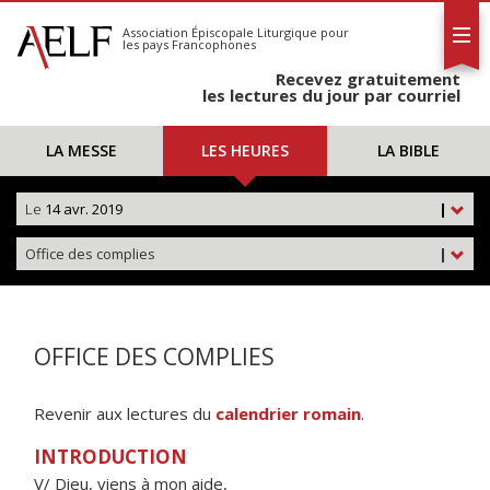
L'AELF
S'abonner
Association Épiscopale Liturgique
pour
les pays Francophones
Calendrier
Recevez gratuitement
Contact
les lectures du jour par courriel
LA MESSE
LES HEURES
LA BIBLE
Le
14 avr. 2019
|
Office des complies
|
OFFICE DES COMPLIES
Revenir aux lectures du
calendrier romain
.
INTRODUCTION
V/ Dieu, viens à mon aide,