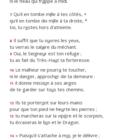
ni le fléau qui fr
a
ppe à midi.
Qu'il en tombe m
i
lle à tes côtés, +
7
qu'il en tombe dix m
i
lle à ta droite, *
toi, tu r
e
stes hors d'atteinte.
Il suffit que tu o
u
vres les yeux,
8
tu verras le sal
a
ire du méchant.
Oui, le Seigne
u
r est ton refuge ;
9
tu as fait du Très-Ha
u
t ta forteresse.
Le malheur ne pourr
a
te toucher,
10
ni le danger, approch
e
r de ta demeure :
il donne missi
o
n à ses anges
11
de te garder sur to
u
s tes chemins.
Ils te porter
o
nt sur leurs mains
12
pour que ton pied ne he
u
rte les pierres ;
tu marcheras sur la vip
è
re et le scorpion,
13
tu écraseras le li
o
n et le Dragon.
« Puisqu'il s'attache à m
o
i, je le délivre ;
14