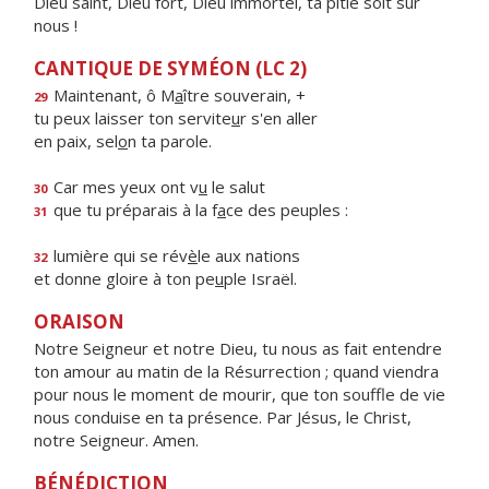
Dieu saint, Dieu fort, Dieu immortel, ta pitié soit sur
nous !
CANTIQUE DE SYMÉON (LC 2)
Maintenant, ô M
a
ître souverain, +
29
tu peux laisser ton servite
u
r s'en aller
en paix, sel
o
n ta parole.
Car mes yeux ont v
u
le salut
30
que tu préparais à la f
a
ce des peuples :
31
lumière qui se rév
è
le aux nations
32
et donne gloire à ton pe
u
ple Israël.
ORAISON
Notre Seigneur et notre Dieu, tu nous as fait entendre
ton amour au matin de la Résurrection ; quand viendra
pour nous le moment de mourir, que ton souffle de vie
nous conduise en ta présence. Par Jésus, le Christ,
notre Seigneur. Amen.
BÉNÉDICTION