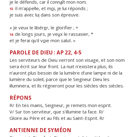
je le défends, car il conn
a
ît mon nom.
Il m'appelle, et m
o
i, je lui réponds ;
15
je suis avec lu
i
dans son épreuve.
« Je veux le libér
e
r, le glorifier ; +
de longs jours, je ve
u
x le rassasier, *
16
et je ferai qu'il v
o
ie mon salut. »
PAROLE DE DIEU : AP 22, 4-5
Les serviteurs de Dieu verront son visage, et son nom
sera écrit sur leur front. La nuit n’existera plus, ils
n’auront plus besoin de la lumière d’une lampe ni de la
lumière du soleil, parce que le Seigneur Dieu les
illuminera, et ils régneront pour les siècles des siècles.
RÉPONS
R/ En tes mains, Seigneur, je remets mon esprit.
V/ Sur ton serviteur, que s’illumine ta face. R/
Gloire au Père et au Fils et au Saint-Esprit. R/
ANTIENNE DE SYMÉON