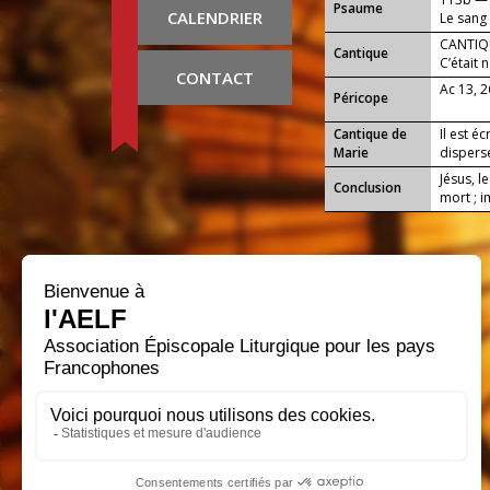
Psaume
CALENDRIER
Le sang 
Dieu viv
CANTIQU
Cantique
C’était 
CONTACT
afin que
Ac 13, 
Péricope
Cantique de
Il est éc
Marie
disperse
Jésus, l
Conclusion
mort ; i