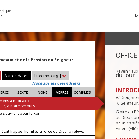
urgique
le
es
OFFICE
meaux et de la Passion du Seigneur —
Revenir aux
du jour
Autres dates
Luxembourg
|
Note sur les calendriers
INTROD
IERCE
SEXTE
NONE
VÊPRES
COMPLIES
V/ Dieu, vie
 viens à mon aide,
R/ Seigneur,
eur, à notre secours.
Gloire au Pèr
e s’ouvrent pour le Roi
au Dieu qui e
pour les siè
Amen. (Allélu
 était frappé, humilié, la force de Dieu l’a relevé.