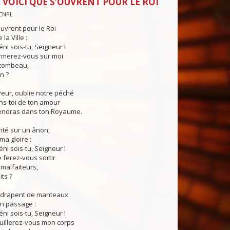
 VOICI QUE S’OUVRENT POUR LE ROI
CNPL
ouvrent pour le Roi
la Ville :
ni sois-tu, Seigneur !
rmerez-vous sur moi
 tombeau,
n ?
eur, oublie notre péché
ns-toi de ton amour
endras dans ton Royaume.
nté sur un ânon,
ma gloire :
ni sois-tu, Seigneur !
 ferez-vous sortir
malfaiteurs,
ts ?
 drapent de manteaux
on passage :
ni sois-tu, Seigneur !
uillerez-vous mon corps