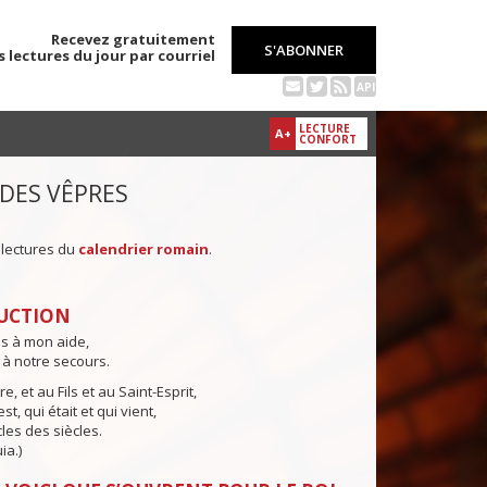
Recevez gratuitement
S'ABONNER
s lectures du jour par courriel
API
LECTURE
A+
CONFORT
 DES VÊPRES
 lectures du
calendrier romain
.
UCTION
ns à mon aide,
 à notre secours.
e, et au Fils et au Saint-Esprit,
st, qui était et qui vient,
cles des siècles.
ia.)