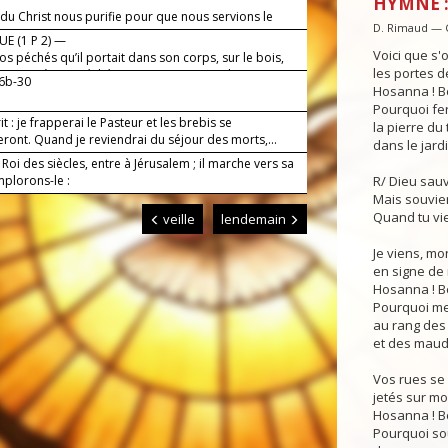
HYMNE :
du Christ nous purifie pour que nous servions le
D. Rimaud — 
ant.
E (1 P 2) —
Voici que s'
nos péchés qu’il portait dans son corps, sur le bois,
les portes de 
, morts à nos péchés, nous vivions pour la justice.
26b-30
Hosanna ! Bé
Pourquoi fe
rit : je frapperai le Pasteur et les brebis se
la pierre du
ront. Quand je reviendrai du séjour des morts,...
dans le jardi
e Roi des siècles, entre à Jérusalem ; il marche vers sa
mplorons-le :
R/ Dieu sauv
Mais souvie
Quand tu vi
veille
lendemain
Je viens, mo
en signe de 
Hosanna ! Bé
Pourquoi me
au rang des 
et des maudi
Vos rues se
jetés sur m
Hosanna ! Bé
Pourquoi so