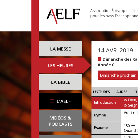
Association Épiscopale Lit
pour les pays Francophon
LA MESSE
14 AVR. 2019
Dimanche des Ra
Année C
LES HEURES
Dimanche prochain
LA BIBLE
LECTURES
LAUDES
T
V/ Dieu,
L'AELF
Introduction
R/ Seign
Voici qu
...
Hymne
VIDÉOS &
PODCASTS
109 —
Psaume
Quand il
113b —