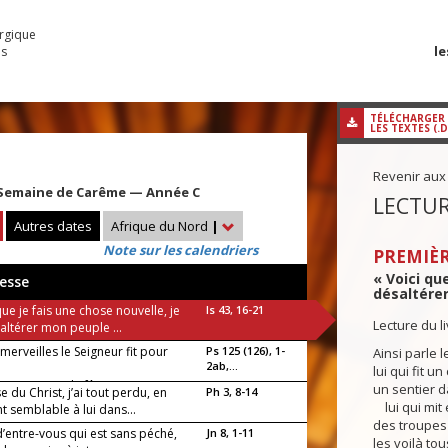
urgique
le
es
TÉLÉCHARGER
LES TEXTES (.
Revenir aux
Semaine de Carême — Année C
LECTUR
Autres dates
Afrique du Nord
|
Note sur les calendriers
PREMIÈR
« Voici qu
esse
désaltérer
que je fais une chose nouvelle, je
Is 43, 16-21
Lecture du l
altérer mon peuple ...
merveilles le Seigneur fit pour
Ps 125 (126), 1-
Ainsi parle l
2ab,...
lui qui fit u
ons en grande fête !
un sentier d
e du Christ, j’ai tout perdu, en
Ph 3, 8-14
lui qui mit
 semblable à lui dans...
des troupes 
d’entre-vous qui est sans péché,
Jn 8, 1-11
les voilà to