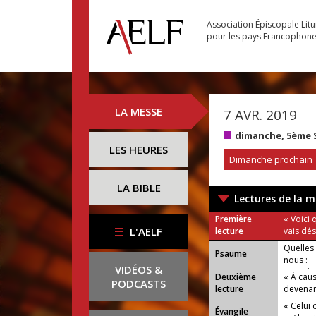
Association Épiscopale Lit
pour les pays Francophon
LA MESSE
7 AVR. 2019
dimanche, 5ème 
LES HEURES
Dimanche prochain
LA BIBLE
Lectures de la m
Première
« Voici 
L'AELF
lecture
vais dés
Quelles 
Psaume
nous :
VIDÉOS &
nous éti
Deuxième
« À caus
PODCASTS
lecture
devenant
« Celui 
Évangile