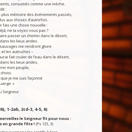
 éteints, consumés comme une mèche.
it :
 plus mémoire des événements passés,
us aux choses d’autrefois.
 fais une chose nouvelle :
éjà, ne la voyez-vous pas ?
 faire passer un chemin dans le désert,
dans les lieux arides.
auvages me rendront gloire
s et les autruches –
urai fait couler de l’eau dans le désert,
dans les lieux arides,
érer mon peuple,
 choisi.
ue je me suis façonné
uange. »
 Seigneur.
6), 1-2ab, 2cd-3, 4-5, 6)
merveilles le Seigneur fit pour nous :
s en grande fête !
(Ps 125, 3)