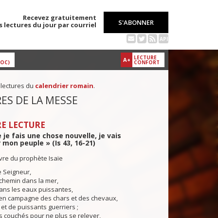
Recevez gratuitement
S'ABONNER
s lectures du jour par courriel
API
LECTURE
A+
DOC)
CONFORT
 lectures du
calendrier romain
.
ES DE LA MESSE
E LECTURE
e je fais une chose nouvelle, je vais
 mon peuple » (Is 43, 16-21)
ivre du prophète Isaïe
e Seigneur,
n chemin dans la mer,
ans les eaux puissantes,
 en campagne des chars et des chevaux,
et de puissants guerriers ;
us couchés pour ne plus se relever,