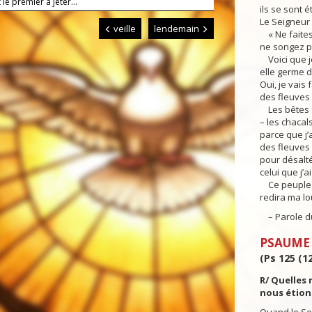
t le premier à jeter...
ils se sont
Le Seigneur d
veille
lendemain
« Ne faites
ne songez pl
Voici que je
elle germe d
Oui, je vais
des fleuves 
Les bêtes s
– les chacal
parce que j’a
des fleuves 
pour désalt
celui que j’ai
Ce peuple q
redira ma lo
– Parole du
PSAUME
(Ps 125 (12
R/ Quelles 
nous étion