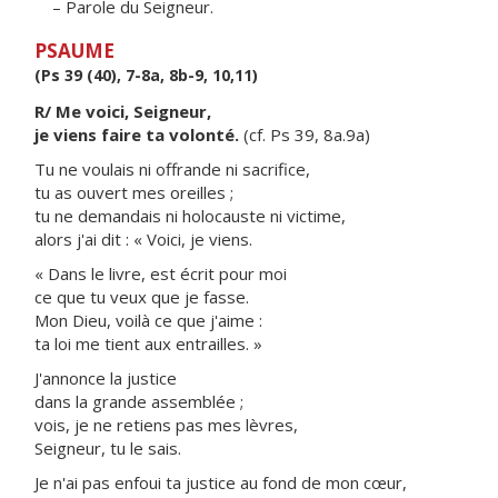
– Parole du Seigneur.
PSAUME
(Ps 39 (40), 7-8a, 8b-9, 10,11)
R/ Me voici, Seigneur,
je viens faire ta volonté.
(cf. Ps 39, 8a.9a)
Tu ne voulais ni offrande ni sacrifice,
tu as ouvert mes oreilles ;
tu ne demandais ni holocauste ni victime,
alors j'ai dit : « Voici, je viens.
« Dans le livre, est écrit pour moi
ce que tu veux que je fasse.
Mon Dieu, voilà ce que j'aime :
ta loi me tient aux entrailles. »
J'annonce la justice
dans la grande assemblée ;
vois, je ne retiens pas mes lèvres,
Seigneur, tu le sais.
Je n'ai pas enfoui ta justice au fond de mon cœur,