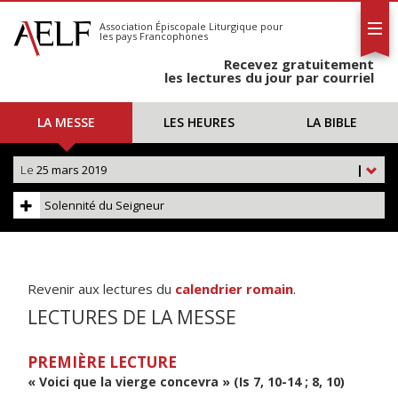
L'AELF
S'abonner
Association Épiscopale Liturgique
pour
les pays Francophones
Calendrier
Recevez gratuitement
Contact
les lectures du jour par courriel
LA MESSE
LES HEURES
LA BIBLE
Le
25 mars 2019
|
Solennité du Seigneur
Revenir aux lectures du
calendrier romain
.
LECTURES DE LA MESSE
PREMIÈRE LECTURE
« Voici que la vierge concevra » (Is 7, 10-14 ; 8, 10)