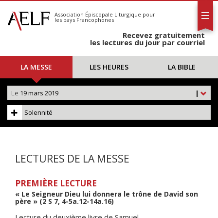
L'AELF
S'abonner
Association Épiscopale Liturgique
pour
les pays Francophones
Calendrier
Recevez gratuitement
Contact
les lectures du jour par courriel
LA MESSE
LES HEURES
LA BIBLE
Le
19 mars 2019
|
Solennité
LECTURES DE LA MESSE
PREMIÈRE LECTURE
« Le Seigneur Dieu lui donnera le trône de David son
père » (2 S 7, 4-5a.12-14a.16)
Lecture du deuxième livre de Samuel