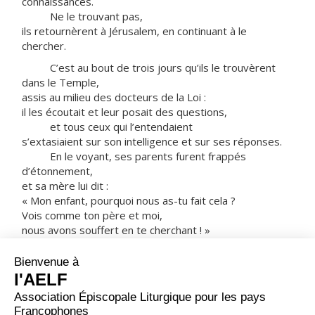
connaissances.
Ne le trouvant pas,
ils retournèrent à Jérusalem, en continuant à le
chercher.
C’est au bout de trois jours qu’ils le trouvèrent
dans le Temple,
assis au milieu des docteurs de la Loi :
il les écoutait et leur posait des questions,
et tous ceux qui l’entendaient
s’extasiaient sur son intelligence et sur ses réponses.
En le voyant, ses parents furent frappés
d’étonnement,
et sa mère lui dit :
« Mon enfant, pourquoi nous as-tu fait cela ?
Vois comme ton père et moi,
nous avons souffert en te cherchant ! »
Il leur dit :
« Comment se fait-il que vous m’ayez cherché ?
Ne saviez-vous pas
qu’il me faut être chez mon Père ? »
Mais ils ne comprirent pas ce qu’il leur disait.