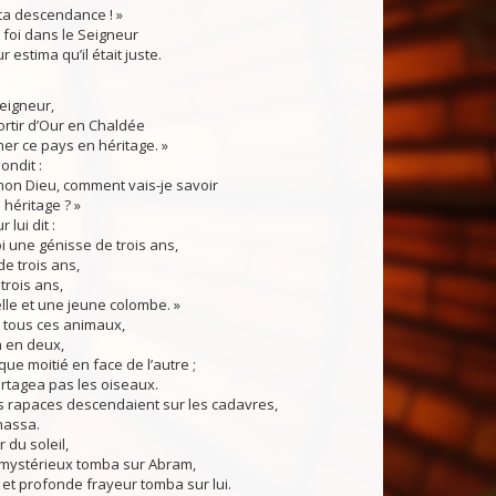
 ta descendance ! »
oi dans le Seigneur
r estima qu’il était juste.
Seigneur,
 sortir d’Our en Chaldée
er ce pays en héritage. »
ndit :
mon Dieu, comment vais-je savoir
n héritage ? »
lui dit :
 une génisse de trois ans,
e trois ans,
trois ans,
lle et une jeune colombe. »
tous ces animaux,
a en deux,
que moitié en face de l’autre ;
artagea pas les oiseaux.
apaces descendaient sur les cadavres,
hassa.
du soleil,
mystérieux tomba sur Abram,
et profonde frayeur tomba sur lui.