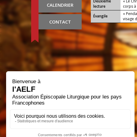
Deuxième
« Le Ch
CALENDRIER
lecture
corps à 
« Pendan
Évangile
visage d
CONTACT