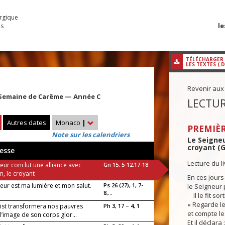
urgique
le
es
TÉLÉCHARGER
LES TEXTES (.
Revenir aux
Semaine de Carême — Année C
LECTUR
Autres dates
Monaco
|
PREMIÈR
Note sur les calendriers
Le Seigneu
croyant (G
esse
Lecture du l
eur conclut une alliance avec
Gn 15, 5-12.17-18
, le croyant
En ces jours-
eur est ma lumière et mon salut.
Ps 26 (27), 1, 7-
le Seigneur 
8,...
Il le fit sorti
« Regarde le 
rist transformera nos pauvres
Ph 3, 17 – 4, 1
et compte les
l’image de son corps glor...
Et il déclara :