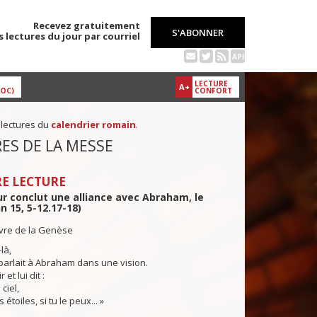
Recevez gratuitement
S'ABONNER
s lectures du jour par courriel
API
LECTURE
A+
DOC)
CONFORT
 lectures du
calendrier romain
.
ES DE LA MESSE
E LECTURE
r conclut une alliance avec Abraham, le
n 15, 5-12.17-18)
ivre de la Genèse
là,
parlait à Abraham dans une vision.
r et lui dit :
ciel,
 étoiles, si tu le peux... »