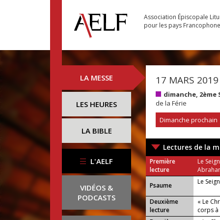
Association Épiscopale Lit
pour les pays Francophon
LA MESSE
17 MARS 2019
dimanche, 2ème 
de la Férie
LES HEURES
Dimanche prochain
LA BIBLE
Lectures de la m
L'AELF
Première
Le Seign
lecture
Abraham
Le Seign
Psaume
VIDÉOS &
PODCASTS
Deuxième
« Le Ch
lecture
corps à 