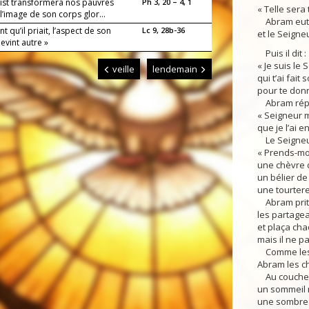
rist transformera nos pauvres
Ph 3, 20 – 4, 1
« Telle sera
l’image de son corps glor...
Abram eut f
t qu’il priait, l’aspect de son
Lc 9, 28b-36
et le Seigneu
evint autre »
Puis il dit :
« Je suis le 
veille
lendemain
qui t’ai fait
pour te donn
Abram répo
« Seigneur 
que je l’ai e
Le Seigneur 
« Prends-moi
une chèvre d
un bélier de 
une tourtere
Abram prit 
les partage
et plaça cha
mais il ne p
Comme les r
Abram les c
Au coucher 
un sommeil 
une sombre 