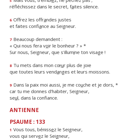
Mais vous, trembl
e
z, ne péchez pas ;
5
réfléchissez dans le secret, f
a
ites silence.
Offrez les offr
a
ndes justes
6
et faites confi
a
nce au Seigneur.
Beaucoup demandent :
7
« Qui nous fera v
o
ir le bonheur ? » *
Sur nous, Seigneur, que s'illum
i
ne ton visage !
Tu mets dans mon cœ
u
r plus de joie
8
que toutes leurs vend
a
nges et leurs moissons.
Dans la paix moi aussi, je me co
u
che et je dors, *
9
car tu me donnes d'habiter, Seigneur,
se
u
l, dans la confiance.
ANTIENNE
PSAUME : 133
Vous tous, béniss
e
z le Seigneur,
1
vous qui serv
e
z le Seigneur,