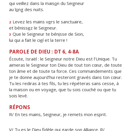
qui veillez dans la mais
o
n du Seigneur
au l
o
ng des nuits.
Levez les mains v
e
rs le sanctuaire,
2
et béniss
e
z le Seigneur.
Que le Seigneur te bén
i
sse de Sion,
3
lui qui a fait le ci
e
l et la terre !
PAROLE DE DIEU : DT 6, 4-8A
Écoute, Israël : le Seigneur notre Dieu est l’Unique. Tu
aimeras le Seigneur ton Dieu de tout ton cœur, de toute
ton âme et de toute ta force. Ces commandements que
je te donne aujourd’hui resteront gravés dans ton cœur.
Tu les rediras à tes fils, tu les répéteras sans cesse, à
la maison ou en voyage, que tu sois couché ou que tu
sois levé.
RÉPONS
R/ En tes mains, Seigneur, je remets mon esprit.
V/ Tu es le Dieu fidèle qui garde son Alliance. R/