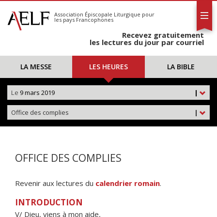
L'AELF
S'abonner
Association Épiscopale Liturgique
pour
les pays Francophones
Calendrier
Recevez gratuitement
Contact
les lectures du jour par courriel
LA MESSE
LES HEURES
LA BIBLE
Le
9 mars 2019
|
Office des complies
|
OFFICE DES COMPLIES
Revenir aux lectures du
calendrier romain
.
INTRODUCTION
V/ Dieu, viens à mon aide,