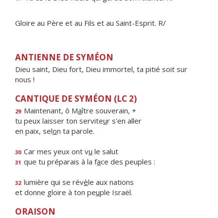
Gloire au Père et au Fils et au Saint-Esprit. R/
ANTIENNE DE SYMÉON
Dieu saint, Dieu fort, Dieu immortel, ta pitié soit sur
nous !
CANTIQUE DE SYMÉON (LC 2)
Maintenant, ô M
a
ître souverain, +
29
tu peux laisser ton servite
u
r s'en aller
en paix, sel
o
n ta parole.
Car mes yeux ont v
u
le salut
30
que tu préparais à la f
a
ce des peuples :
31
lumière qui se rév
è
le aux nations
32
et donne gloire à ton pe
u
ple Israël.
ORAISON