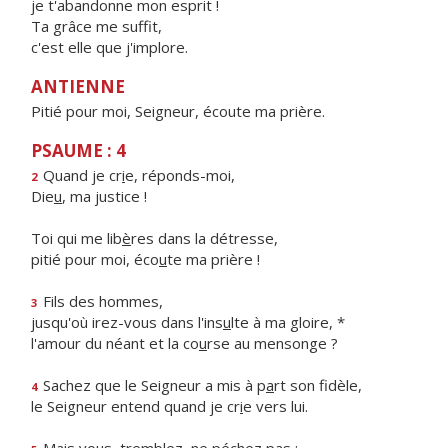
je t'abandonne mon esprit !
Ta grâce me suffit,
c'est elle que j'implore.
ANTIENNE
Pitié pour moi, Seigneur, écoute ma prière.
PSAUME : 4
Quand je cr
i
e, réponds-moi,
2
Die
u
, ma justice !
Toi qui me lib
è
res dans la détresse,
pitié pour moi, éco
u
te ma prière !
Fils des hommes,
3
jusqu'où irez-vous dans l'ins
u
lte à ma gloire, *
l'amour du néant et la co
u
rse au mensonge ?
Sachez que le Seigneur a mis à p
a
rt son fidèle,
4
le Seigneur entend quand je cr
i
e vers lui.