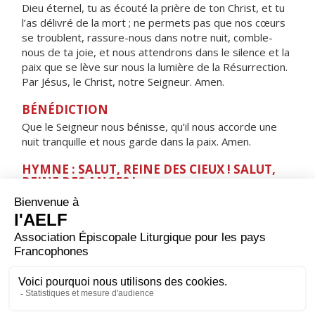
Dieu éternel, tu as écouté la prière de ton Christ, et tu
l’as délivré de la mort ; ne permets pas que nos cœurs
se troublent, rassure-nous dans notre nuit, comble-
nous de ta joie, et nous attendrons dans le silence et la
paix que se lève sur nous la lumière de la Résurrection.
Par Jésus, le Christ, notre Seigneur. Amen.
BÉNÉDICTION
Que le Seigneur nous bénisse, qu’il nous accorde une
nuit tranquille et nous garde dans la paix. Amen.
HYMNE : SALUT, REINE DES CIEUX ! SALUT,
REINE DES ANGES !
Salut, Reine des cieux ! Salut, Reine des anges !
Salut, Tige féconde ! Salut, Porte du ciel !
Par toi, la lumière s'est levée sur le monde.
Réjouis-toi, Vierge glorieuse,
belle entre toutes les femmes !
Salut, splendeur radieuse :
implore le Christ pour nous.