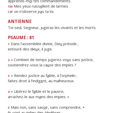
apprends-m
o
i tes commandements.
Mes yeux ruiss
e
llent de larmes
136
car on n’observe p
a
s ta loi.
ANTIENNE
Toi seul, Seigneur, jugeras les vivants et les morts.
PSAUME : 81
Dans l’assemblée divine, Die
u
préside ;
1
entouré des die
u
x, il juge.
« Combien de temps jugerez-vo
u
s sans justice,
2
soutiendrez-vous la ca
u
se des impies ?
« Rendez justice au f
a
ible, à l’orphelin ;
3
faites droit à l’indig
e
nt, au malheureux.
« Libérez le f
a
ible et le pauvre,
4
arrachez-le aux m
a
ins des impies. »
Mais non, sans sav
o
ir, sans comprendre, +
5
ils vont au milie
u
des ténèbres :