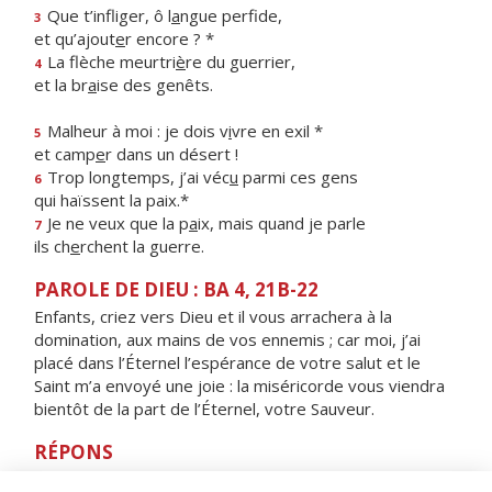
Que t’infliger, ô l
a
ngue perfide,
3
et qu’ajout
e
r encore ? *
La flèche meurtri
è
re du guerrier,
4
et la br
a
ise des genêts.
Malheur à moi : je dois v
i
vre en exil *
5
et camp
e
r dans un désert !
Trop longtemps, j’ai véc
u
parmi ces gens
6
qui haïssent la paix.*
Je ne veux que la p
a
ix, mais quand je parle
7
ils ch
e
rchent la guerre.
PAROLE DE DIEU : BA 4, 21B-22
Enfants, criez vers Dieu et il vous arrachera à la
domination, aux mains de vos ennemis ; car moi, j’ai
placé dans l’Éternel l’espérance de votre salut et le
Saint m’a envoyé une joie : la miséricorde vous viendra
bientôt de la part de l’Éternel, votre Sauveur.
RÉPONS
V/ Rappelle-toi, Seigneur, ta tendresse,