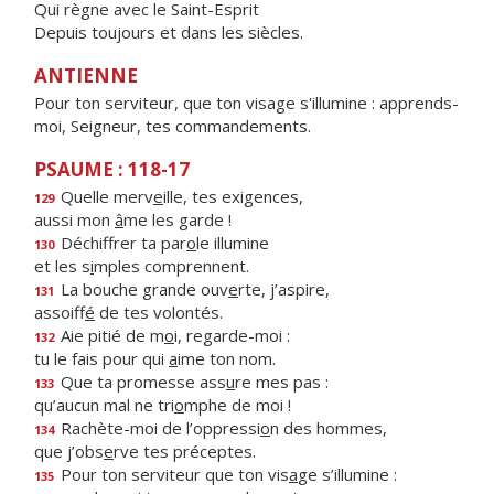
Qui règne avec le Saint-Esprit
Depuis toujours et dans les siècles.
ANTIENNE
Pour ton serviteur, que ton visage s'illumine : apprends-
moi, Seigneur, tes commandements.
PSAUME : 118-17
Quelle merv
e
ille, tes exigences,
129
aussi mon
â
me les garde !
Déchiffrer ta par
o
le illumine
130
et les s
i
mples comprennent.
La bouche grande ouv
e
rte, j’aspire,
131
assoiff
é
de tes volontés.
Aie pitié de m
o
i, regarde-moi :
132
tu le fais pour qui
a
ime ton nom.
Que ta promesse ass
u
re mes pas :
133
qu’aucun mal ne tri
o
mphe de moi !
Rachète-moi de l’oppressi
o
n des hommes,
134
que j’obs
e
rve tes préceptes.
Pour ton serviteur que ton vis
a
ge s’illumine :
135