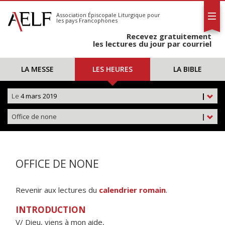
L'AELF
S'abonner
Association Épiscopale Liturgique
pour
les pays Francophones
Calendrier
Recevez gratuitement
Contact
les lectures du jour par courriel
LA MESSE
LES HEURES
LA BIBLE
Le
4 mars 2019
|
Office de none
|
OFFICE DE NONE
Revenir aux lectures du
calendrier romain
.
INTRODUCTION
V/ Dieu, viens à mon aide,