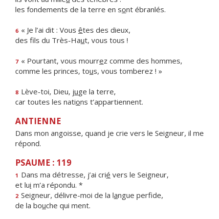
les fondements de la terre en s
o
nt ébranlés.
« Je l’ai dit : Vous
ê
tes des dieux,
6
des fils du Très-Ha
u
t, vous tous !
« Pourtant, vous mourr
e
z comme des hommes,
7
comme les princes, to
u
s, vous tomberez ! »
Lève-toi, Dieu, j
u
ge la terre,
8
car toutes les nati
o
ns t’appartiennent.
ANTIENNE
Dans mon angoisse, quand je crie vers le Seigneur, il me
répond.
PSAUME : 119
Dans ma détresse, j’ai cri
é
vers le Seigneur,
1
et lu
i
m’a répondu. *
Seigneur, délivre-moi de la l
a
ngue perfide,
2
de la bo
u
che qui ment.