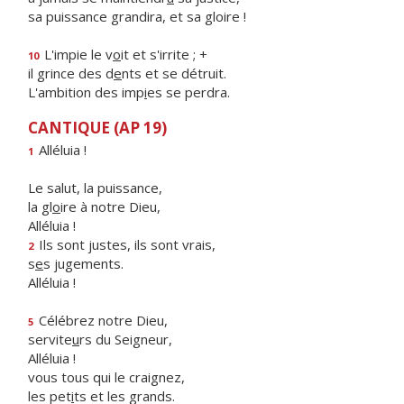
sa puissance grandira, et sa gloire !
L'impie le v
o
it et s'irrite ; +
10
il grince des d
e
nts et se détruit.
L'ambition des imp
i
es se perdra.
CANTIQUE (AP 19)
Alléluia !
1
Le salut, la puissance,
la gl
o
ire à notre Dieu,
Alléluia !
Ils sont justes, ils sont vrais,
2
s
e
s jugements.
Alléluia !
Célébrez notre Dieu,
5
servite
u
rs du Seigneur,
Alléluia !
vous tous qui le craignez,
les pet
i
ts et les grands.