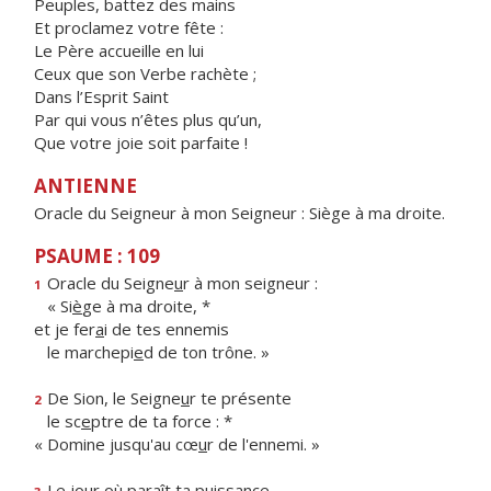
Peuples, battez des mains
Et proclamez votre fête :
Le Père accueille en lui
Ceux que son Verbe rachète ;
Dans l’Esprit Saint
Par qui vous n’êtes plus qu’un,
Que votre joie soit parfaite !
ANTIENNE
Oracle du Seigneur à mon Seigneur : Siège à ma droite.
PSAUME : 109
Oracle du Seigne
u
r à mon seigneur :
1
« Si
è
ge à ma droite, *
et je fer
a
i de tes ennemis
le marchepi
e
d de ton trône. »
De Sion, le Seigne
u
r te présente
2
le sc
e
ptre de ta force : *
« Domine jusqu'au cœ
u
r de l'ennemi. »
Le jour où par
a
ît ta puissance,