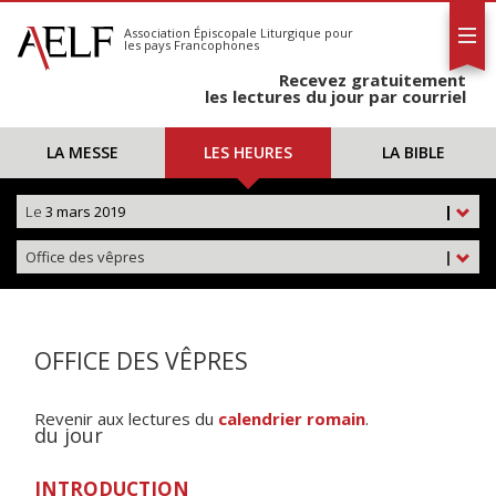
L'AELF
S'abonner
Association Épiscopale Liturgique
pour
les pays Francophones
Calendrier
Recevez gratuitement
Contact
les lectures du jour par courriel
LA MESSE
LES HEURES
LA BIBLE
Le
3 mars 2019
|
Office des vêpres
|
OFFICE DES VÊPRES
Revenir aux lectures du
calendrier romain
.
du jour
INTRODUCTION