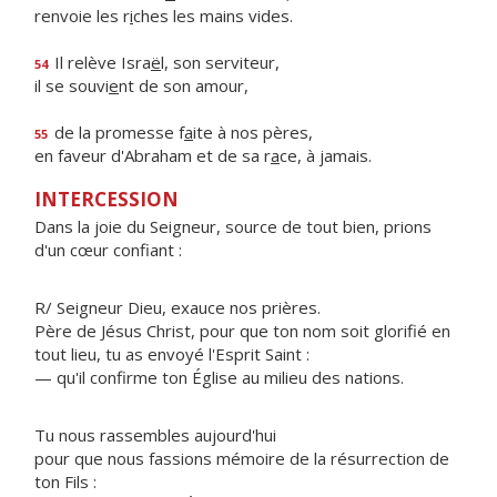
renvoie les r
i
ches les mains vides.
Il relève Isra
ë
l, son serviteur,
54
il se souvi
e
nt de son amour,
de la promesse f
a
ite à nos pères,
55
en faveur d'Abraham et de sa r
a
ce, à jamais.
INTERCESSION
Dans la joie du Seigneur, source de tout bien, prions
d'un cœur confiant :
R/ Seigneur Dieu, exauce nos prières.
Père de Jésus Christ, pour que ton nom soit glorifié en
tout lieu, tu as envoyé l'Esprit Saint :
— qu'il confirme ton Église au milieu des nations.
Tu nous rassembles aujourd'hui
pour que nous fassions mémoire de la résurrection de
ton Fils :