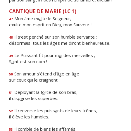
CANTIQUE DE MARIE (LC 1)
Mon âme ex
a
lte le Seigneur,
47
exulte mon esprit en Die
u
, mon Sauveur !
Il s'est penché sur son h
u
mble servante ;
48
désormais, tous les âges me dir
o
nt bienheureuse.
Le Puissant fit pour m
o
i des merveilles ;
49
S
a
int est son nom !
Son amour s'ét
e
nd d'âge en âge
50
sur ce
u
x qui le craignent ;
Déployant la f
o
rce de son bras,
51
il disp
e
rse les superbes.
Il renverse les puiss
a
nts de leurs trônes,
52
il él
è
ve les humbles.
Il comble de bi
e
ns les affamés,
53