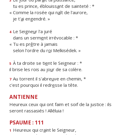
3
tu es prince, éblouiss
a
nt de sainteté : *
« Comme la rosée qui n
a
ît de l'aurore,
je t'
a
i engendré. »
Le Seigne
u
r l'a juré
4
dans un serm
e
nt irrévocable : *
« Tu es pr
ê
tre à jamais
selon l'ordre du r
o
i Melkisédek. »
À ta droite se ti
e
nt le Seigneur : *
5
il brise les rois au jo
u
r de sa colère.
Au torrent il s'abre
u
ve en chemin, *
7
c'est pourquoi il redr
e
sse la tête.
ANTIENNE
Heureux ceux qui ont faim et soif de la justice : ils
seront rassasiés ! Alléluia !
PSAUME : 111
Heureux qui cr
a
int le Seigneur,
1