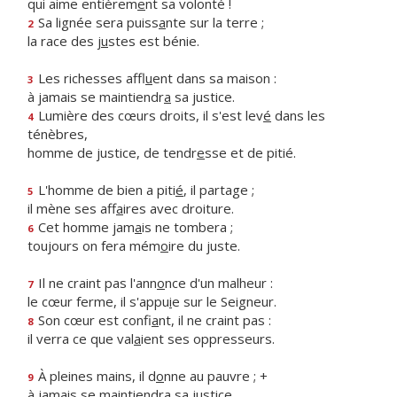
qui aime entièrem
e
nt sa volonté !
Sa lignée sera puiss
a
nte sur la terre ;
2
la race des j
u
stes est bénie.
Les richesses affl
u
ent dans sa maison :
3
à jamais se maintiendr
a
sa justice.
Lumière des cœurs droits, il s'est lev
é
dans les
4
ténèbres,
homme de justice, de tendr
e
sse et de pitié.
L'homme de bien a piti
é
, il partage ;
5
il mène ses aff
a
ires avec droiture.
Cet homme jam
a
is ne tombera ;
6
toujours on fera mém
o
ire du juste.
Il ne craint pas l'ann
o
nce d'un malheur :
7
le cœur ferme, il s'appu
i
e sur le Seigneur.
Son cœur est confi
a
nt, il ne craint pas :
8
il verra ce que val
a
ient ses oppresseurs.
À pleines mains, il d
o
nne au pauvre ; +
9
à jamais se maintiendr
a
sa justice,