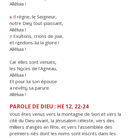
Alléluia !
Il règne, le Seigneur,
6
notre Die
u
tout-puissant,
Alléluia !
Exultons, crions de joie,
7
et r
e
ndons-lui la gloire !
Alléluia !
Car elles sont venues,
les N
o
ces de l'Agneau,
Alléluia !
Et pour lui son épouse
a revêt
u
sa parure.
Alléluia !
PAROLE DE DIEU : HE 12, 22-24
Vous êtes venus vers la montagne de Sion et vers la
cité du Dieu vivant, la Jérusalem céleste, vers des
milliers d’anges en fête, et vers l’assemblée des
premiers-nés dont les noms sont inscrits dans les