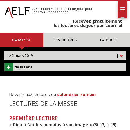
L'AELF
S'abonner
Association Épiscopale Liturgique
pour
les pays Francophones
Calendrier
Recevez gratuitement
Contact
les lectures du jour par courriel
LA MESSE
LES HEURES
LA BIBLE
Le
2 mars 2019
|
de la Férie
Revenir aux lectures du
calendrier romain
.
LECTURES DE LA MESSE
PREMIÈRE LECTURE
« Dieu a fait les humains à son image » (Si 17, 1-15)