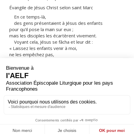
Évangile de Jésus Christ selon saint Marc
En ce temps-là,
des gens présentaient à Jésus des enfants
pour qu’il pose la main sur eux ;
mais les disciples les écartèrent vivement.
Voyant cela, Jésus se fâcha et leur dit :
« Laissez les enfants venir à moi,
ne les empêchez pas,
car le royaume de Dieu est à ceux qui leur ressemblent.
Amen, je vous le dis :
celui qui n’accueille pas le royaume de Dieu
à la manière d’un enfant
n’y entrera pas. »
Il les embrassait
et les bénissait en leur imposant les mains.
– Acclamons la Parole de Dieu.