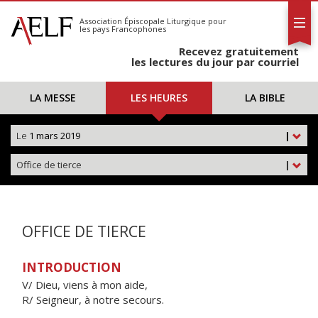
L'AELF
S'abonner
Association Épiscopale Liturgique
pour
les pays Francophones
Calendrier
Recevez gratuitement
Contact
les lectures du jour par courriel
LA MESSE
LES HEURES
LA BIBLE
Le
1 mars 2019
|
Office de tierce
|
OFFICE DE TIERCE
INTRODUCTION
V/ Dieu, viens à mon aide,
R/ Seigneur, à notre secours.