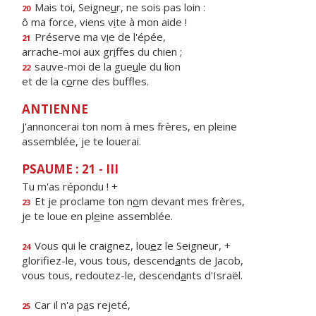
Mais toi, Seigne
u
r, ne sois pas loin :
20
ô ma force, viens v
i
te à mon aide !
Préserve ma v
i
e de l'épée,
21
arrache-moi aux gr
i
ffes du chien ;
sauve-moi de la gue
u
le du lion
22
et de la c
o
rne des buffles.
ANTIENNE
J'annoncerai ton nom à mes frères, en pleine
assemblée, je te louerai.
PSAUME : 21 - III
Tu m'as répondu ! +
Et je proclame ton n
o
m devant mes frères,
23
je te loue en pl
e
ine assemblée.
Vous qui le craignez, lou
e
z le Seigneur, +
24
glorifiez-le, vous tous, descend
a
nts de Jacob,
vous tous, redoutez-le, descend
a
nts d'Israël.
Car il n'a p
a
s rejeté,
25