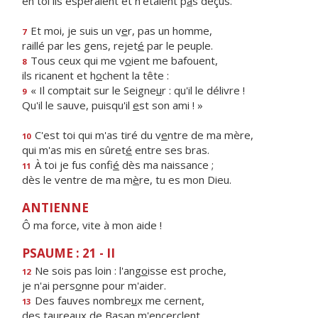
en toi ils espéraient et n'étaient p
a
s déçus.
Et moi, je suis un v
e
r, pas un homme,
7
raillé par les gens, rejet
é
par le peuple.
Tous ceux qui me v
o
ient me bafouent,
8
ils ricanent et h
o
chent la tête :
« Il comptait sur le Seigne
u
r : qu'il le délivre !
9
Qu'il le sauve, puisqu'il
e
st son ami ! »
C'est toi qui m'as tiré du v
e
ntre de ma mère,
10
qui m'as mis en sûret
é
entre ses bras.
À toi je fus confi
é
dès ma naissance ;
11
dès le ventre de ma m
è
re, tu es mon Dieu.
ANTIENNE
Ô ma force, vite à mon aide !
PSAUME : 21 - II
Ne sois pas loin : l'ang
o
isse est proche,
12
je n'ai pers
o
nne pour m'aider.
Des fauves nombre
u
x me cernent,
13
des taureaux de Bas
a
n m'encerclent.