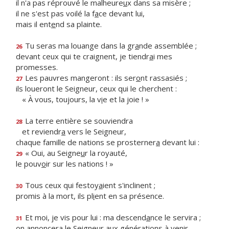
il n'a pas réprouvé le malheure
u
x dans sa misère ;
il ne s'est pas voilé la f
a
ce devant lui,
mais il ent
e
nd sa plainte.
Tu seras ma louange dans la gr
a
nde assemblée ;
26
devant ceux qui te craignent, je tiendr
a
i mes
promesses.
Les pauvres mangeront : ils ser
o
nt rassasiés ;
27
ils loueront le Seigneur, ceux qui le cherchent :
« À vous, toujours, la v
i
e et la joie ! »
La terre entière se souviendra
28
et reviendr
a
vers le Seigneur,
chaque famille de nations se prosterner
a
devant lui :
« Oui, au Seigne
u
r la royauté,
29
le pouv
o
ir sur les nations ! »
Tous ceux qui festoy
a
ient s'inclinent ;
30
promis à la mort, ils pl
i
ent en sa présence.
Et moi, je vis pour lui : ma descend
a
nce le servira ;
31
on annoncera le Seigneur aux générati
o
ns à venir.