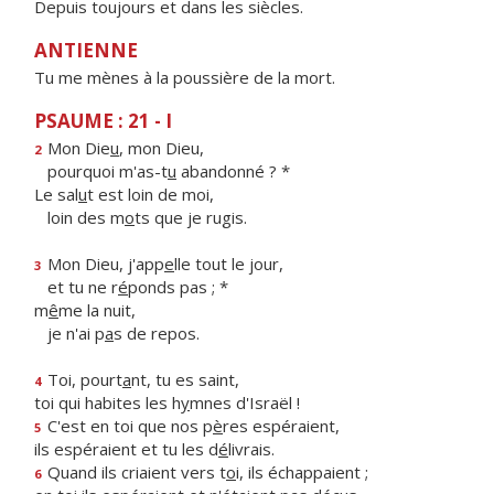
Depuis toujours et dans les siècles.
ANTIENNE
Tu me mènes à la poussière de la mort.
PSAUME : 21 - I
Mon Die
u
, mon Dieu,
2
pourquoi m'as-t
u
abandonné ? *
Le sal
u
t est loin de moi,
loin des m
o
ts que je rugis.
Mon Dieu, j'app
e
lle tout le jour,
3
et tu ne r
é
ponds pas ; *
m
ê
me la nuit,
je n'ai p
a
s de repos.
Toi, pourt
a
nt, tu es saint,
4
toi qui habites les h
y
mnes d'Israël !
C'est en toi que nos p
è
res espéraient,
5
ils espéraient et tu les d
é
livrais.
Quand ils criaient vers t
o
i, ils échappaient ;
6