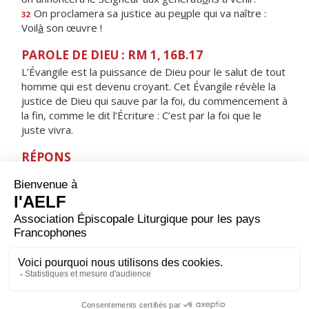
On proclamera sa justice au pe
u
ple qui va naître :
32
Voil
à
son œuvre !
PAROLE DE DIEU : RM 1, 16B.17
L’Évangile est la puissance de Dieu pour le salut de tout
homme qui est devenu croyant. Cet Évangile révèle la
justice de Dieu qui sauve par la foi, du commencement à
la fin, comme le dit l’Écriture : C’est par la foi que le
juste vivra.
RÉPONS
V/ La joie de notre cœur vient de Dieu,
notre confiance est dans son nom très saint.
ORAISON
Nous te supplions instamment, Seigneur Jésus, à l'heure
où tu fus conduit à la croix pour le salut du monde :
pardonne-nous les fautes commises et protège-nous
pour l'avenir. Toi qui règnes.