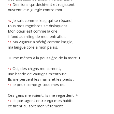
Des lions qui déch
i
rent et rugissent
14
ouvrent leur gue
u
le contre moi.
Je suis comme l'ea
u
qui se répand,
15
tous mes m
e
mbres se disloquent.
Mon cœur est c
o
mme la cire,
il fond au milie
u
de mes entrailles.
Ma vigueur a séch
é
comme l'argile,
16
ma langue c
o
lle à mon palais.
Tu me mènes à la poussi
è
re de la mort. +
Oui, des chi
e
ns me cernent,
17
une bande de vauri
e
ns m'entoure.
Ils me percent les m
a
ins et les pieds ;
je peux compt
e
r tous mes os.
18
Ces gens me v
o
ient, ils me regardent. +
Ils partagent entre e
u
x mes habits
19
et tirent au s
o
rt mon vêtement.