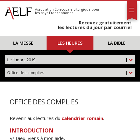
L'AELF
S'abonner
Association Épiscopale Liturgique
pour
les pays Francophones
Calendrier
Recevez gratuitement
Contact
les lectures du jour par courriel
LA MESSE
LES HEURES
LA BIBLE
Le
1 mars 2019
|
Office des complies
|
OFFICE DES COMPLIES
Revenir aux lectures du
calendrier romain
.
INTRODUCTION
V/ Dieu, viens à mon aide,