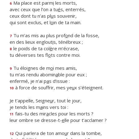
Ma place est parm
i
les morts,
6
avec ceux que l’on a tu
é
s, enterrés,
ceux dont tu n’as pl
u
s souvenir,
qui sont exclus, et l
o
in de ta main.
Tu m’as mis au plus prof
o
nd de la fosse,
7
en des lieux englout
i
s, ténébreux ;
le poids de ta col
è
re m’écrase,
8
tu déverses tes fl
o
ts contre moi.
Tu éloignes de m
o
i mes amis,
9
tu m’as rendu abomin
a
ble pour eux ;
enfermé, je n’ai p
a
s d’issue :
à force de souffrir, mes ye
u
x s’éteignent.
10
Je t’appelle, Seigne
u
r, tout le jour,
je tends les m
a
ins vers toi :
fais-tu des mir
a
cles pour les morts ?
11
leur ombre se dresse-t-
e
lle pour t’acclamer ?
Qui parlera de ton amo
u
r dans la tombe,
12