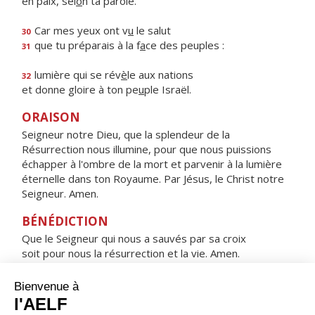
en paix, sel
o
n ta parole.
Car mes yeux ont v
u
le salut
30
que tu préparais à la f
a
ce des peuples :
31
lumière qui se rév
è
le aux nations
32
et donne gloire à ton pe
u
ple Israël.
ORAISON
Seigneur notre Dieu, que la splendeur de la
Résurrection nous illumine, pour que nous puissions
échapper à l'ombre de la mort et parvenir à la lumière
éternelle dans ton Royaume. Par Jésus, le Christ notre
Seigneur. Amen.
BÉNÉDICTION
Que le Seigneur qui nous a sauvés par sa croix
soit pour nous la résurrection et la vie. Amen.
HYMNE : SOUS L'ABRI DE TA MISÉRICORDE
Sous l'abri de ta miséricorde,
nous nous réfugions, Sainte Mère de Dieu.