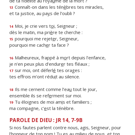
de ta fidélité au roya
u
me de la mort ?
Connaît-on dans les tén
è
bres tes miracles,
13
et ta justice, au pa
y
s de l’oubli ?
Moi, je crie vers t
o
i, Seigneur ;
14
dès le matin, ma pri
è
re te cherche :
pourquoi me rejet
e
r, Seigneur,
15
pourquoi me cach
e
r ta face ?
Malheureux, frappé à m
o
rt depuis l’enfance,
16
je n’en peux plus d’endur
e
r tes fléaux ;
sur moi, ont déferl
é
tes orages :
17
tes effrois m’ont rédu
i
t au silence.
Ils me cernent comme l’ea
u
tout le jour,
18
ensemble ils se ref
e
rment sur moi.
Tu éloignes de moi am
i
s et familiers ;
19
ma compagne, c’
e
st la ténèbre.
PAROLE DE DIEU : JR 14, 7-9B
Si nos fautes parlent contre nous, agis, Seigneur, pour
l’honneur de ton nom ! Tu es au milieu de nous, et ton