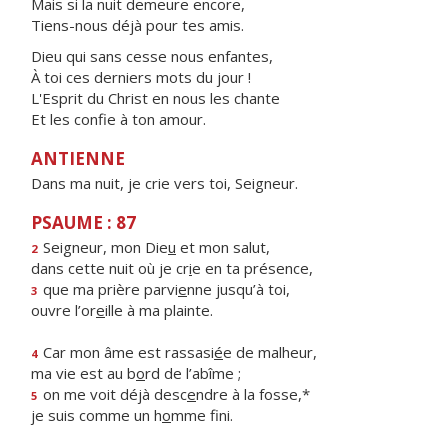
Mais si la nuit demeure encore,
Tiens-nous déjà pour tes amis.
Dieu qui sans cesse nous enfantes,
À toi ces derniers mots du jour !
L'Esprit du Christ en nous les chante
Et les confie à ton amour.
ANTIENNE
Dans ma nuit, je crie vers toi, Seigneur.
PSAUME : 87
Seigneur, mon Die
u
et mon salut,
2
dans cette nuit où je cr
i
e en ta présence,
que ma prière parvi
e
nne jusqu’à toi,
3
ouvre l’or
e
ille à ma plainte.
Car mon âme est rassasi
é
e de malheur,
4
ma vie est au b
o
rd de l’abîme ;
on me voit déjà desc
e
ndre à la fosse,*
5
je suis comme un h
o
mme fini.