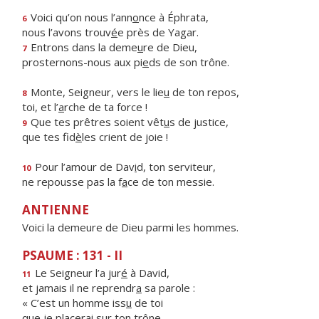
Voici qu’on nous l’ann
o
nce à Éphrata,
6
nous l’avons trouv
é
e près de Yagar.
Entrons dans la deme
u
re de Dieu,
7
prosternons-nous aux pi
e
ds de son trône.
Monte, Seigneur, vers le lie
u
de ton repos,
8
toi, et l’
a
rche de ta force !
Que tes prêtres soient vêt
u
s de justice,
9
que tes fid
è
les crient de joie !
Pour l’amour de Dav
i
d, ton serviteur,
10
ne repousse pas la f
a
ce de ton messie.
ANTIENNE
Voici la demeure de Dieu parmi les hommes.
PSAUME : 131 - II
Le Seigneur l’a jur
é
à David,
11
et jamais il ne reprendr
a
sa parole :
« C’est un homme iss
u
de toi
que je placer
a
i sur ton trône.