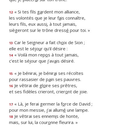
« Si tes fils g
a
rdent mon alliance,
12
les volontés que je leur f
a
is connaître,
leurs fils, eux auss
i
, à tout jamais,
siègeront sur le trône dress
é
pour toi. »
Car le Seigneur a fait ch
o
ix de Sion ;
13
elle est le séjo
u
r qu’il désire :
« Voilà mon rep
o
s à tout jamais,
14
c’est le séjour que j’av
a
is désiré.
« Je bénirai, je bénir
a
i ses récoltes
15
pour rassasier de p
a
in ses pauvres.
Je vêtirai de gl
o
ire ses prêtres,
16
et ses fidèles crieront, crier
o
nt de joie.
« Là, je ferai germer la f
o
rce de David ;
17
pour mon messie, j’ai allum
é
une lampe.
Je vêtirai ses ennem
i
s de honte,
18
mais, sur lui, la cour
o
nne fleurira. »