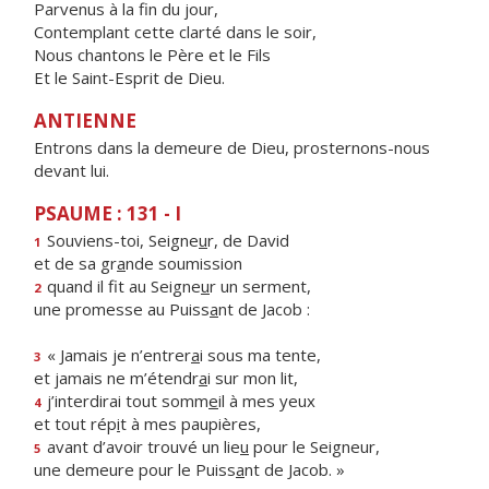
Parvenus à la fin du jour,
Contemplant cette clarté dans le soir,
Nous chantons le Père et le Fils
Et le Saint-Esprit de Dieu.
ANTIENNE
Entrons dans la demeure de Dieu, prosternons-nous
devant lui.
PSAUME : 131 - I
Souviens-toi, Seigne
u
r, de David
1
et de sa gr
a
nde soumission
quand il fit au Seigne
u
r un serment,
2
une promesse au Puiss
a
nt de Jacob :
« Jamais je n’entrer
a
i sous ma tente,
3
et jamais ne m’étendr
a
i sur mon lit,
j’interdirai tout somm
e
il à mes yeux
4
et tout rép
i
t à mes paupières,
avant d’avoir trouvé un lie
u
pour le Seigneur,
5
une demeure pour le Puiss
a
nt de Jacob. »