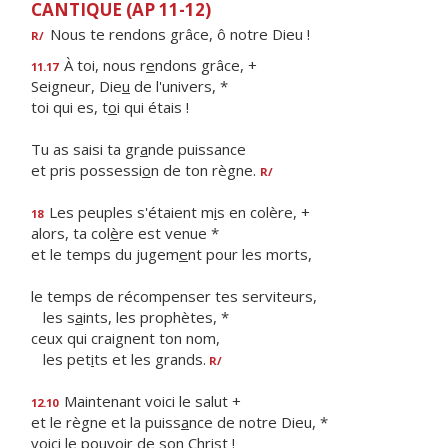
CANTIQUE (AP 11-12)
Nous te rendons grâce, ô notre Dieu !
R/
À toi, nous r
e
ndons grâce, +
11.17
Seigneur, Die
u
de l'univers, *
toi qui es, t
o
i qui étais !
Tu as saisi ta gr
a
nde puissance
et pris possessi
o
n de ton règne.
R/
Les peuples s'étaient m
i
s en colère, +
18
alors, ta col
è
re est venue *
et le temps du jugem
e
nt pour les morts,
le temps de récompenser tes serviteurs,
les s
a
ints, les prophètes, *
ceux qui craignent ton nom,
les pet
i
ts et les grands.
R/
Maintenant voici le salut +
12.10
et le règne et la puiss
a
nce de notre Dieu, *
voici le pouv
o
ir de son Christ !