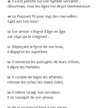
Il s'est penché sur son h
u
mble servante ;
48
désormais, tous les âges me dir
o
nt bienheureuse.
Le Puissant fit pour m
o
i des merveilles ;
49
S
a
int est son nom !
Son amour s'ét
e
nd d'âge en âge
50
sur ce
u
x qui le craignent ;
Déployant la f
o
rce de son bras,
51
il disp
e
rse les superbes.
Il renverse les puiss
a
nts de leurs trônes,
52
il él
è
ve les humbles.
Il comble de bi
e
ns les affamés,
53
renvoie les r
i
ches les mains vides.
Il relève Isra
ë
l, son serviteur,
54
il se souvi
e
nt de son amour,
de la promesse f
a
ite à nos pères,
55