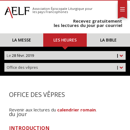
L'AELF
S'abonner
Association Épiscopale Liturgique
pour
les pays Francophones
Calendrier
Recevez gratuitement
Contact
les lectures du jour par courriel
LA MESSE
LES HEURES
LA BIBLE
Le
28 févr. 2019
|
Office des vêpres
|
OFFICE DES VÊPRES
Revenir aux lectures du
calendrier romain
.
du jour
INTRODUCTION