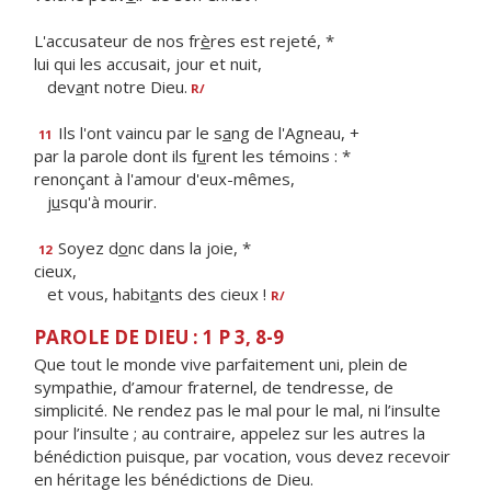
L'accusateur de nos fr
è
res est rejeté, *
lui qui les accusait, jour et nuit,
dev
a
nt notre Dieu.
R/
Ils l'ont vaincu par le s
a
ng de l'Agneau, +
11
par la parole dont ils f
u
rent les témoins : *
renonçant à l'amour d'eux-mêmes,
j
u
squ'à mourir.
Soyez d
o
nc dans la joie, *
12
cieux,
et vous, habit
a
nts des cieux !
R/
PAROLE DE DIEU : 1 P 3, 8-9
Que tout le monde vive parfaitement uni, plein de
sympathie, d’amour fraternel, de tendresse, de
simplicité. Ne rendez pas le mal pour le mal, ni l’insulte
pour l’insulte ; au contraire, appelez sur les autres la
bénédiction puisque, par vocation, vous devez recevoir
en héritage les bénédictions de Dieu.