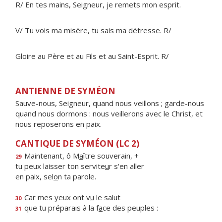
R/ En tes mains, Seigneur, je remets mon esprit.
V/ Tu vois ma misère, tu sais ma détresse. R/
Gloire au Père et au Fils et au Saint-Esprit. R/
ANTIENNE DE SYMÉON
Sauve-nous, Seigneur, quand nous veillons ; garde-nous
quand nous dormons : nous veillerons avec le Christ, et
nous reposerons en paix.
CANTIQUE DE SYMÉON (LC 2)
Maintenant, ô M
a
ître souverain, +
29
tu peux laisser ton servite
u
r s'en aller
en paix, sel
o
n ta parole.
Car mes yeux ont v
u
le salut
30
que tu préparais à la f
a
ce des peuples :
31