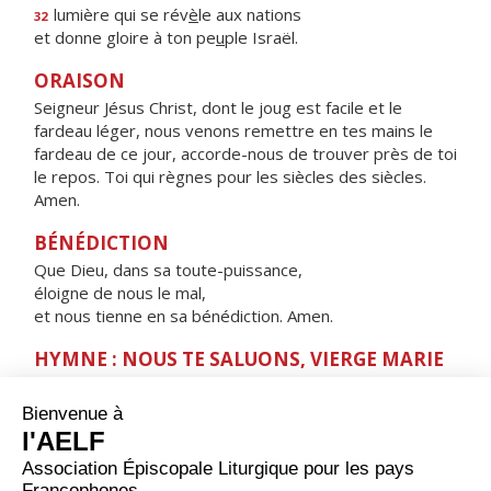
lumière qui se rév
è
le aux nations
32
et donne gloire à ton pe
u
ple Israël.
ORAISON
Seigneur Jésus Christ, dont le joug est facile et le
fardeau léger, nous venons remettre en tes mains le
fardeau de ce jour, accorde-nous de trouver près de toi
le repos. Toi qui règnes pour les siècles des siècles.
Amen.
BÉNÉDICTION
Que Dieu, dans sa toute-puissance,
éloigne de nous le mal,
et nous tienne en sa bénédiction. Amen.
HYMNE : NOUS TE SALUONS, VIERGE MARIE
Nous te saluons, Vierge Marie,
servante du Seigneur.
Ta foi nous a donné
l'Enfant de la promesse,
la source de la vie.