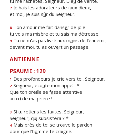
tu me rachètes, Seigneur, Die
u
de vérité.
Je hais les adorate
u
rs de faux dieux,
7
et moi, je suis s
û
r du Seigneur.
Ton amour me fait dans
e
r de joie :
8
tu vois ma misère et tu s
a
is ma détresse.
Tu ne m'as pas livré aux m
a
ins de l'ennemi ;
9
devant moi, tu as ouv
e
rt un passage.
ANTIENNE
PSAUME : 129
Des profondeurs je crie vers t
o
i, Seigneur,
1
Seigneur, éco
u
te mon appel ! *
2
Que ton oreille se f
a
sse attentive
au cr
i
de ma prière !
Si tu retiens les fa
u
tes, Seigneur,
3
Seigneur, qu
i
subsistera ? *
Mais près de toi se tro
u
ve le pardon
4
pour que l’h
o
mme te craigne.