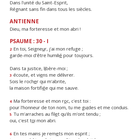
Dans l'unité du Saint-Esprit,
Régnant sans fin dans tous les siècles.
ANTIENNE
Dieu, ma forteresse et mon abri !
PSAUME : 30 - I
En toi, Seigne
u
r, j'ai mon refuge ;
2
garde-moi d'être humili
é
pour toujours.
Dans ta justice, l
i
bère-moi ;
écoute, et vi
e
ns me délivrer.
3
Sois le roch
e
r qui m'abrite,
la maison fortifi
é
e qui me sauve.
Ma forteresse et mon r
o
c, c'est toi :
4
pour l'honneur de ton nom, tu me gu
i
des et me conduis.
Tu m'arraches au fil
e
t qu'ils m'ont tendu ;
5
oui, c'est t
o
i mon abri.
En tes mains je rem
e
ts mon esprit ;
6