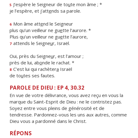
J’espère le Seigneur de to
u
te mon âme ; *
5
je l’espère, et j’att
e
nds sa parole.
Mon âme att
e
nd le Seigneur
6
plus qu’un veilleur ne gu
e
tte l’aurore. *
Plus qu’un veilleur ne gu
e
tte l’aurore,
attends le Seigne
u
r, Israël.
7
Oui, près du Seigne
u
r, est l’amour ;
près de lui, ab
o
nde le rachat. *
C’est lui qui rachèter
a
Israël
8
de to
u
tes ses fautes.
PAROLE DE DIEU : EP 4, 30.32
En vue de votre délivrance, vous avez reçu en vous la
marque du Saint-Esprit de Dieu : ne le contristez pas.
Soyez entre vous pleins de générosité et de
tendresse. Pardonnez-vous les uns aux autres, comme
Dieu vous a pardonné dans le Christ.
RÉPONS