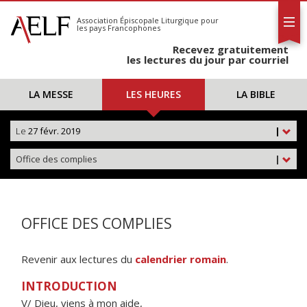
L'AELF
S'abonner
Association Épiscopale Liturgique
pour
les pays Francophones
Calendrier
Recevez gratuitement
Contact
les lectures du jour par courriel
LA MESSE
LES HEURES
LA BIBLE
Le
27 févr. 2019
|
Office des complies
|
OFFICE DES COMPLIES
Revenir aux lectures du
calendrier romain
.
INTRODUCTION
V/ Dieu, viens à mon aide,