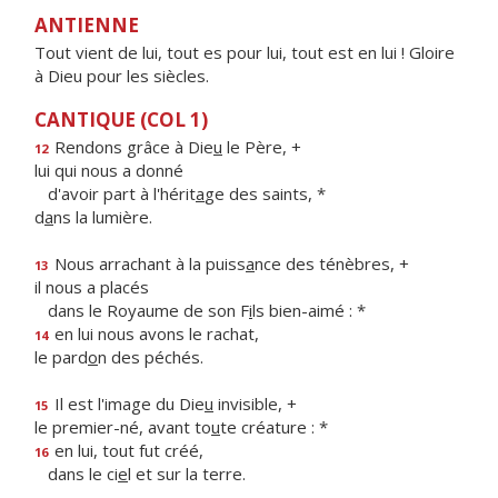
ANTIENNE
Tout vient de lui, tout es pour lui, tout est en lui ! Gloire
à Dieu pour les siècles.
CANTIQUE (COL 1)
Rendons grâce à Die
u
le Père, +
12
lui qui nous a donné
d'avoir part à l'hérit
a
ge des saints, *
d
a
ns la lumière.
Nous arrachant à la puiss
a
nce des ténèbres, +
13
il nous a placés
dans le Royaume de son F
i
ls bien-aimé : *
en lui nous avons le rachat,
14
le pard
o
n des péchés.
Il est l'image du Die
u
invisible, +
15
le premier-né, avant to
u
te créature : *
en lui, tout fut créé,
16
dans le ci
e
l et sur la terre.