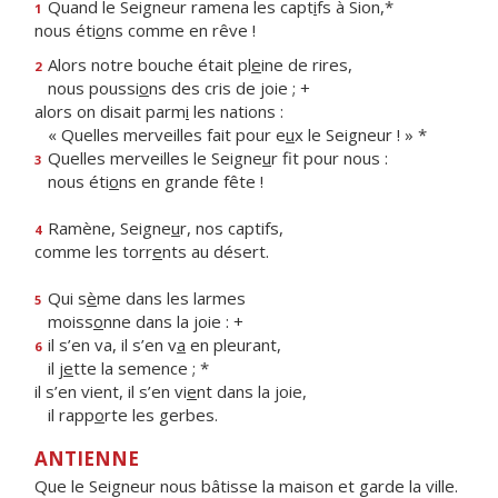
Quand le Seigneur ramena les capt
i
fs à Sion,*
1
nous éti
o
ns comme en rêve !
Alors notre bouche était pl
e
ine de rires,
2
nous poussi
o
ns des cris de joie ; +
alors on disait parm
i
les nations :
« Quelles merveilles fait pour e
u
x le Seigneur ! » *
Quelles merveilles le Seigne
u
r fit pour nous :
3
nous éti
o
ns en grande fête !
Ramène, Seigne
u
r, nos captifs,
4
comme les torr
e
nts au désert.
Qui s
è
me dans les larmes
5
moiss
o
nne dans la joie : +
il s’en va, il s’en v
a
en pleurant,
6
il j
e
tte la semence ; *
il s’en vient, il s’en vi
e
nt dans la joie,
il rapp
o
rte les gerbes.
ANTIENNE
Que le Seigneur nous bâtisse la maison et garde la ville.