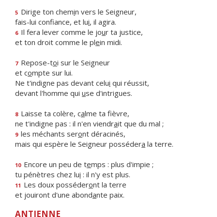
Dirige ton chem
i
n vers le Seigneur,
5
fais-lui confiance, et lu
i
, il agira.
Il fera lever comme le jo
u
r ta justice,
6
et ton droit comme le pl
e
in midi.
Repose-t
o
i sur le Seigneur
7
et c
o
mpte sur lui.
Ne t'indigne pas devant celu
i
qui réussit,
devant l'homme qui
u
se d'intrigues.
Laisse ta colère, c
a
lme ta fièvre,
8
ne t'indigne pas : il n'en viendr
a
it que du mal ;
les méchants ser
o
nt déracinés,
9
mais qui espère le Seigneur posséder
a
la terre.
Encore un peu de t
e
mps : plus d'impie ;
10
tu pénètres chez lu
i
: il n'y est plus.
Les doux posséder
o
nt la terre
11
et jouiront d'une abond
a
nte paix.
ANTIENNE