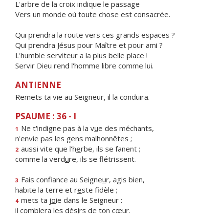
L'arbre de la croix indique le passage
Vers un monde où toute chose est consacrée.
Qui prendra la route vers ces grands espaces ?
Qui prendra Jésus pour Maître et pour ami ?
L'humble serviteur a la plus belle place !
Servir Dieu rend l'homme libre comme lui.
ANTIENNE
Remets ta vie au Seigneur, il la conduira.
PSAUME : 36 - I
Ne t'indigne pas à la v
u
e des méchants,
1
n'envie pas les g
e
ns malhonnêtes ;
aussi vite que l'h
e
rbe, ils se fanent ;
2
comme la verd
u
re, ils se flétrissent.
Fais confiance au Seigne
u
r, agis bien,
3
habite la terre et r
e
ste fidèle ;
mets ta j
o
ie dans le Seigneur :
4
il comblera les dés
i
rs de ton cœur.