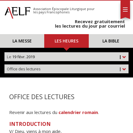
L'AELF
S'abonner
Association Épiscopale Liturgique
pour
les pays Francophones
Calendrier
Recevez gratuitement
Contact
les lectures du jour par courriel
LA MESSE
LES HEURES
LA BIBLE
Le
19 févr. 2019
|
Office des lectures
|
OFFICE DES LECTURES
Revenir aux lectures du
calendrier romain
.
INTRODUCTION
V/ Dieu, viens à mon aide,