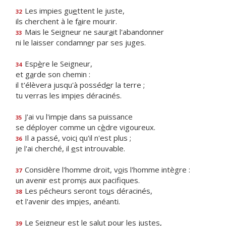
Les impies gu
e
ttent le juste,
32
ils cherchent à le f
a
ire mourir.
Mais le Seigneur ne saur
a
it l'abandonner
33
ni le laisser condamn
e
r par ses juges.
Esp
è
re le Seigneur,
34
et g
a
rde son chemin :
il t'élèvera jusqu'à posséd
e
r la terre ;
tu verras les imp
i
es déracinés.
J'ai vu l'imp
i
e dans sa puissance
35
se déployer comme un c
è
dre vigoureux.
Il a passé, voic
i
qu'il n'est plus ;
36
je l'ai cherché, il
e
st introuvable.
Considère l'homme droit, v
o
is l'homme intègre :
37
un avenir est prom
i
s aux pacifiques.
Les pécheurs seront to
u
s déracinés,
38
et l'avenir des imp
i
es, anéanti.
Le Seigneur est le sal
u
t pour les justes,
39