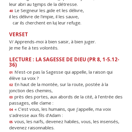
leur abri au t
e
mps de la détresse.
Le Seigneur les
a
ide et les délivre,
40
il les délivre de l'impie, il les sauve,
car ils cherchent en lu
i
leur refuge.
VERSET
V/ Apprends-moi à bien saisir, à bien juger.
Je me fie à tes volontés.
LECTURE : LA SAGESSE DE DIEU (PR 8, 1-5.12-
36)
N’est-ce pas la Sagesse qui appelle, la raison qui
01
élève sa voix ?
En haut de la montée, sur la route, postée à la
02
jonction des chemins,
près des portes, aux abords de la cité, à l’entrée des
03
passages, elle clame :
« C’est vous, les humains, que j’appelle, ma voix
04
s’adresse aux fils d’Adam :
vous, les naïfs, devenez habiles, vous, les insensés,
05
devenez raisonnables.