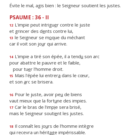
Évite le mal, agis bien : le Seigneur soutient les justes.
PSAUME : 36 - II
L'impie peut intrigu
e
r contre le juste
12
et grincer des d
e
nts contre lui,
le Seigneur se m
o
que du méchant
13
car il voit son jo
u
r qui arrive.
L'impie a tiré son épée, il a tend
u
son arc
14
pour abattre le pauvre et le faible,
pour tu
e
r l'homme droit.
Mais l'épée lui entrer
a
dans le cœur,
15
et son
a
rc se brisera.
Pour le juste, avoir pe
u
de biens
16
vaut mieux que la fort
u
ne des impies.
Car le bras de l'imp
i
e sera brisé,
17
mais le Seigneur souti
e
nt les justes.
Il connaît les jo
u
rs de l'homme intègre
18
qui recevra un hérit
a
ge impérissable.