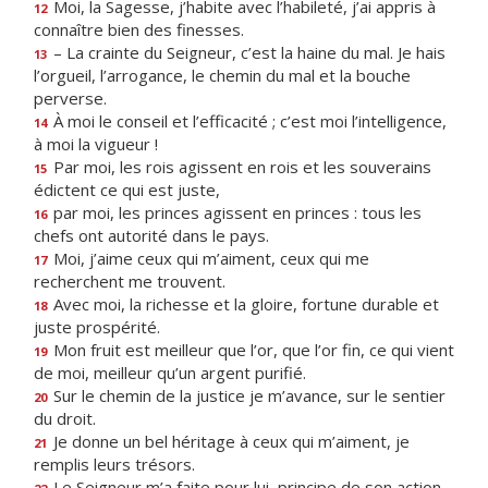
Moi, la Sagesse, j’habite avec l’habileté, j’ai appris à
12
connaître bien des finesses.
– La crainte du Seigneur, c’est la haine du mal. Je hais
13
l’orgueil, l’arrogance, le chemin du mal et la bouche
perverse.
À moi le conseil et l’efficacité ; c’est moi l’intelligence,
14
à moi la vigueur !
Par moi, les rois agissent en rois et les souverains
15
édictent ce qui est juste,
par moi, les princes agissent en princes : tous les
16
chefs ont autorité dans le pays.
Moi, j’aime ceux qui m’aiment, ceux qui me
17
recherchent me trouvent.
Avec moi, la richesse et la gloire, fortune durable et
18
juste prospérité.
Mon fruit est meilleur que l’or, que l’or fin, ce qui vient
19
de moi, meilleur qu’un argent purifié.
Sur le chemin de la justice je m’avance, sur le sentier
20
du droit.
Je donne un bel héritage à ceux qui m’aiment, je
21
remplis leurs trésors.
Le Seigneur m’a faite pour lui, principe de son action,