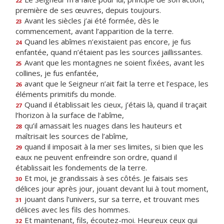
22
première de ses œuvres, depuis toujours.
Avant les siècles j’ai été formée, dès le
23
commencement, avant l’apparition de la terre.
Quand les abîmes n’existaient pas encore, je fus
24
enfantée, quand n’étaient pas les sources jaillissantes.
Avant que les montagnes ne soient fixées, avant les
25
collines, je fus enfantée,
avant que le Seigneur n’ait fait la terre et l’espace, les
26
éléments primitifs du monde.
Quand il établissait les cieux, j’étais là, quand il traçait
27
l’horizon à la surface de l’abîme,
qu’il amassait les nuages dans les hauteurs et
28
maîtrisait les sources de l’abîme,
quand il imposait à la mer ses limites, si bien que les
29
eaux ne peuvent enfreindre son ordre, quand il
établissait les fondements de la terre.
Et moi, je grandissais à ses côtés. Je faisais ses
30
délices jour après jour, jouant devant lui à tout moment,
jouant dans l’univers, sur sa terre, et trouvant mes
31
délices avec les fils des hommes.
Et maintenant, fils, écoutez-moi. Heureux ceux qui
32