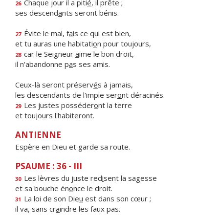
Chaque jour il a piti
é
, il prête ;
26
ses descend
a
nts seront bénis.
Évite le mal, f
a
is ce qui est bien,
27
et tu auras une habitati
o
n pour toujours,
car le Seigneur
a
ime le bon droit,
28
il n'abandonne p
a
s ses amis.
Ceux-là seront préserv
é
s à jamais,
les descendants de l'impie ser
o
nt déracinés.
Les justes posséder
o
nt la terre
29
et toujo
u
rs l'habiteront.
ANTIENNE
Espère en Dieu et garde sa route.
PSAUME : 36 - III
Les lèvres du juste red
i
sent la sagesse
30
et sa bouche én
o
nce le droit.
La loi de son Die
u
est dans son cœur ;
31
il va, sans cr
a
indre les faux pas.