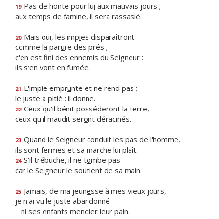
Pas de honte pour lu
i
aux mauvais jours ;
19
aux temps de famine, il ser
a
rassasié.
Mais oui, les imp
i
es disparaîtront
20
comme la par
u
re des prés ;
c'en est fini des ennem
i
s du Seigneur :
ils s'en v
o
nt en fumée.
L'impie empr
u
nte et ne rend pas ;
21
le juste a piti
é
: il donne.
Ceux qu'il bénit posséder
o
nt la terre,
22
ceux qu'il maudit ser
o
nt déracinés.
Quand le Seigneur condu
i
t les pas de l'homme,
23
ils sont fermes et sa m
a
rche lui plaît.
S'il trébuche, il ne t
o
mbe pas
24
car le Seigneur le souti
e
nt de sa main.
Jamais, de ma jeun
e
sse à mes vieux jours,
25
je n'ai vu le juste abandonné
ni ses enfants mendi
e
r leur pain.