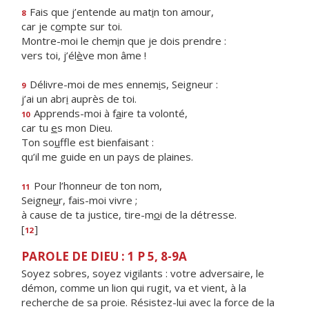
Fais que j’entende au mat
i
n ton amour,
8
car je c
o
mpte sur toi.
Montre-moi le chem
i
n que je dois prendre :
vers toi, j’él
è
ve mon âme !
Délivre-moi de mes ennem
i
s, Seigneur :
9
j’ai un abr
i
auprès de toi.
Apprends-moi à f
a
ire ta volonté,
10
car tu
e
s mon Dieu.
Ton so
u
ffle est bienfaisant :
qu’il me guide en un pays de plaines.
Pour l’honneur de ton nom,
11
Seigne
u
r, fais-moi vivre ;
à cause de ta justice, tire-m
o
i de la détresse.
[
]
12
PAROLE DE DIEU : 1 P 5, 8-9A
Soyez sobres, soyez vigilants : votre adversaire, le
démon, comme un lion qui rugit, va et vient, à la
recherche de sa proie. Résistez-lui avec la force de la