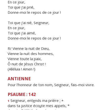
En ce jour,
Toi que j'ai prié,
Donne-moi le repos de ce jour !
Toi que j'ai nié, Seigneur,
En ce jour,
Toi que j'ai aimé,
Donne-moi le repos de ce jour !
R/ Vienne la nuit de Dieu,
Vienne la nuit des hommes,
Vienne toute la paix,
Ô nuit de Jésus Christ !
(Alléluia ! Amen !)
ANTIENNE
Pour l’honneur de ton nom, Seigneur, fais-moi vivre.
PSAUME : 142
Seigneur, ent
e
nds ma prière ; +
1
dans ta justice éco
u
te mes appels, *