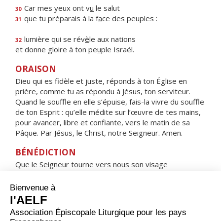
Car mes yeux ont v
u
le salut
30
que tu préparais à la f
a
ce des peuples :
31
lumière qui se rév
è
le aux nations
32
et donne gloire à ton pe
u
ple Israël.
ORAISON
Dieu qui es fidèle et juste, réponds à ton Église en
prière, comme tu as répondu à Jésus, ton serviteur.
Quand le souffle en elle s’épuise, fais-la vivre du souffle
de ton Esprit : qu’elle médite sur l’œuvre de tes mains,
pour avancer, libre et confiante, vers le matin de sa
Pâque. Par Jésus, le Christ, notre Seigneur. Amen.
BÉNÉDICTION
Que le Seigneur tourne vers nous son visage
et nous apporte la paix. Amen.
HYMNE : HEUREUSE ES-TU, VIERGE MARIE !
Heureuse es-tu, Vierge Marie !
Par toi, le salut est entré dans le monde.