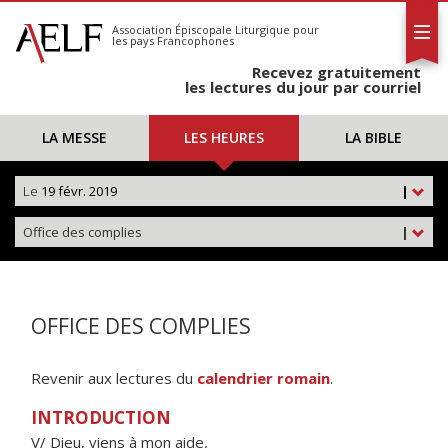
L'AELF
S'abonner
Association Épiscopale Liturgique
pour
les pays Francophones
Calendrier
Recevez gratuitement
Contact
les lectures du jour par courriel
LA MESSE
LES HEURES
LA BIBLE
Le
19 févr. 2019
|
Office des complies
|
OFFICE DES COMPLIES
Revenir aux lectures du
calendrier romain
.
INTRODUCTION
V/ Dieu, viens à mon aide,