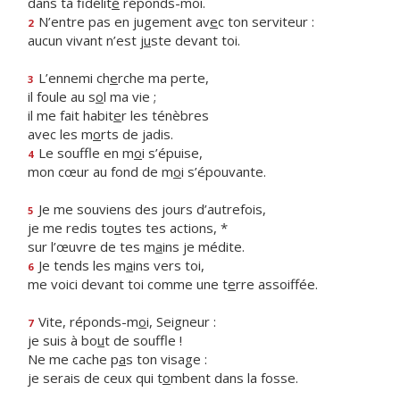
dans ta fidélit
é
réponds-moi.
N’entre pas en jugement av
e
c ton serviteur :
2
aucun vivant n’est j
u
ste devant toi.
L’ennemi ch
e
rche ma perte,
3
il foule au s
o
l ma vie ;
il me fait habit
e
r les ténèbres
avec les m
o
rts de jadis.
Le souffle en m
o
i s’épuise,
4
mon cœur au fond de m
o
i s’épouvante.
Je me souviens des jours d’autrefois,
5
je me redis to
u
tes tes actions, *
sur l’œuvre de tes m
a
ins je médite.
Je tends les m
a
ins vers toi,
6
me voici devant toi comme une t
e
rre assoiffée.
Vite, réponds-m
o
i, Seigneur :
7
je suis à bo
u
t de souffle !
Ne me cache p
a
s ton visage :
je serais de ceux qui t
o
mbent dans la fosse.