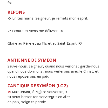
foi.
RÉPONS
R/ En tes mains, Seigneur, je remets mon esprit.
V/ Écoute et viens me délivrer. R/
Gloire au Père et au Fils et au Saint-Esprit. R/
ANTIENNE DE SYMÉON
Sauve-nous, Seigneur, quand nous veillons ; garde-nous
quand nous dormons : nous veillerons avec le Christ, et
nous reposerons en paix.
CANTIQUE DE SYMÉON (LC 2)
Maintenant, ô M
a
ître souverain, +
29
tu peux laisser ton servite
u
r s'en aller
en paix, sel
o
n ta parole.