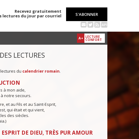
Recevez gratuitement
S'ABONNER
s lectures du jour par courriel
API
LECTURE
A+
CONFORT
 DES LECTURES
 lectures du
calendrier romain
.
UCTION
ns à mon aide,
 à notre secours.
e, et au Fils et au Saint-Esprit,
st, qui était et qui vient,
cles des siècles.
ia.)
 ESPRIT DE DIEU, TRÈS PUR AMOUR