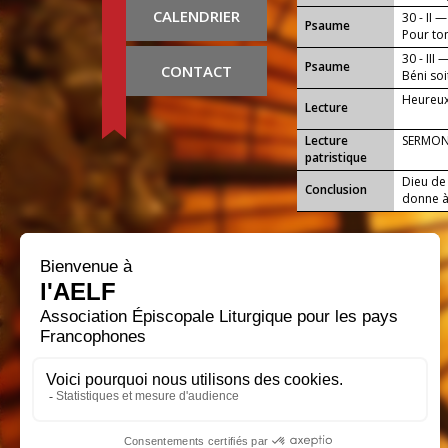
CALENDRIER
30 - II —
Psaume
Pour ton
30 - III 
Psaume
CONTACT
Béni soi
!
Heureux
Lecture
Lecture
SERMON
patristique
Dieu de 
Conclusion
donne à 