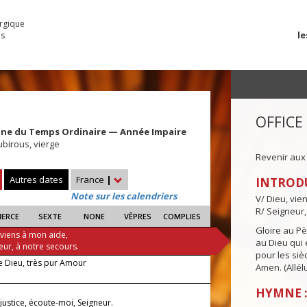
urgique
le
es
OFFICE
ine du Temps Ordinaire — Année Impaire
birous, vierge
Revenir aux
Autres dates
France
|
INTROD
Note sur les calendriers
V/ Dieu, vie
R/ Seigneur,
IERCE
SEXTE
NONE
VÊPRES
COMPLIES
Gloire au Pèr
 viens à mon aide,
au Dieu qui e
eur, à notre secours.
pour les siè
de Dieu, très pur Amour
Amen. (Allélu
HYMNE :
justice, écoute-moi, Seigneur.