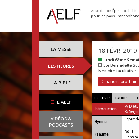
Association Épiscopale Lit
pour les pays Francophon
LA MESSE
18 FÉVR. 2019
lundi 6ème Sema
Ste Bernadette Sou
LES HEURES
Mémoire facultative
Dimanche prochain
LA BIBLE
LECTURES
LAUDES
T
L'AELF
V/ Dieu,
Introduction
R/ Seign
VIDÉOS &
Esprit 
...
Hymne
PODCASTS
30 - I —
Psaume
Dans ta 