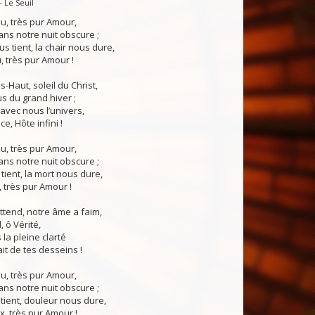
— Le Seuil
eu, très pur Amour,
ns notre nuit obscure ;
s tient, la chair nous dure,
, très pur Amour !
-Haut, soleil du Christ,
s du grand hiver ;
vec nous l’univers,
e, Hôte infini !
eu, très pur Amour,
ns notre nuit obscure ;
 tient, la mort nous dure,
, très pur Amour !
tend, notre âme a faim,
 ô Vérité,
 la pleine clarté
ait de tes desseins !
eu, très pur Amour,
ns notre nuit obscure ;
tient, douleur nous dure,
x, très pur Amour !