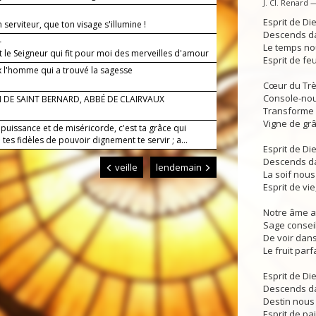
J. Cl. Renard 
Esprit de Di
 serviteur, que ton visage s'illumine !
Descends da
—
Le temps nou
t le Seigneur qui fit pour moi des merveilles d'amour
Esprit de feu
 l'homme qui a trouvé la sagesse
Cœur du Très
Console-nou
 DE SAINT BERNARD, ABBÉ DE CLAIRVAUX
Transforme a
Vigne de grâc
puissance et de miséricorde, c'est ta grâce qui
tes fidèles de pouvoir dignement te servir ; a...
Esprit de Di
Descends da
veille
lendemain
La soif nous
Esprit de vie
Notre âme at
Sage conseil,
De voir dans
Le fruit parf
Esprit de Di
Descends da
Destin nous 
Esprit de pai