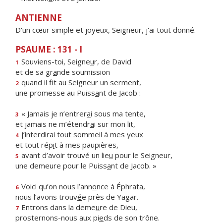
ANTIENNE
D'un cœur simple et joyeux, Seigneur, j'ai tout donné.
PSAUME : 131 - I
Souviens-toi, Seigne
u
r, de David
1
et de sa gr
a
nde soumission
quand il fit au Seigne
u
r un serment,
2
une promesse au Puiss
a
nt de Jacob :
« Jamais je n’entrer
a
i sous ma tente,
3
et jamais ne m’étendr
a
i sur mon lit,
j’interdirai tout somm
e
il à mes yeux
4
et tout rép
i
t à mes paupières,
avant d’avoir trouvé un lie
u
pour le Seigneur,
5
une demeure pour le Puiss
a
nt de Jacob. »
Voici qu’on nous l’ann
o
nce à Éphrata,
6
nous l’avons trouv
é
e près de Yagar.
Entrons dans la deme
u
re de Dieu,
7
prosternons-nous aux pi
e
ds de son trône.