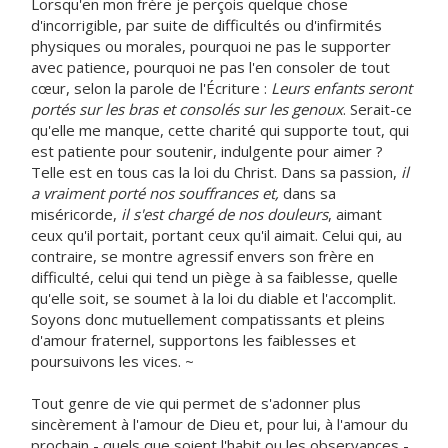
Lorsqu'en mon frère je perçois quelque chose
d'incorrigible, par suite de difficultés ou d'infirmités
physiques ou morales, pourquoi ne pas le supporter
avec patience, pourquoi ne pas l'en consoler de tout
cœur, selon la parole de l'Écriture :
Leurs enfants seront
portés sur les bras et consolés sur les genoux
. Serait-ce
qu'elle me manque, cette charité qui supporte tout, qui
est patiente pour soutenir, indulgente pour aimer ?
Telle est en tous cas la loi du Christ. Dans sa passion,
il
a vraiment porté nos souffrances et,
dans sa
miséricorde,
il s'est chargé de nos douleurs
, aimant
ceux qu'il portait, portant ceux qu'il aimait. Celui qui, au
contraire, se montre agressif envers son frère en
difficulté, celui qui tend un piège à sa faiblesse, quelle
qu'elle soit, se soumet à la loi du diable et l'accomplit.
Soyons donc mutuellement compatissants et pleins
d'amour fraternel, supportons les faiblesses et
poursuivons les vices. ~
Tout genre de vie qui permet de s'adonner plus
sincèrement à l'amour de Dieu et, pour lui, à l'amour du
prochain - quels que soient l'habit ou les observances -,