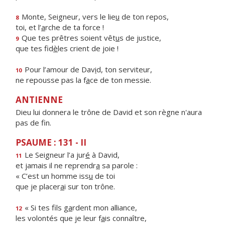
Monte, Seigneur, vers le lie
u
de ton repos,
8
toi, et l’
a
rche de ta force !
Que tes prêtres soient vêt
u
s de justice,
9
que tes fid
è
les crient de joie !
Pour l’amour de Dav
i
d, ton serviteur,
10
ne repousse pas la f
a
ce de ton messie.
ANTIENNE
Dieu lui donnera le trône de David et son règne n'aura
pas de fin.
PSAUME : 131 - II
Le Seigneur l’a jur
é
à David,
11
et jamais il ne reprendr
a
sa parole :
« C’est un homme iss
u
de toi
que je placer
a
i sur ton trône.
« Si tes fils g
a
rdent mon alliance,
12
les volontés que je leur f
a
is connaître,