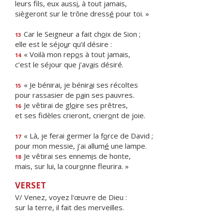
leurs fils, eux auss
i
, à tout jamais,
siègeront sur le trône dress
é
pour toi. »
Car le Seigneur a fait ch
o
ix de Sion ;
13
elle est le séjo
u
r qu’il désire :
« Voilà mon rep
o
s à tout jamais,
14
c’est le séjour que j’av
a
is désiré.
« Je bénirai, je bénir
a
i ses récoltes
15
pour rassasier de p
a
in ses pauvres.
Je vêtirai de gl
o
ire ses prêtres,
16
et ses fidèles crieront, crier
o
nt de joie.
« Là, je ferai germer la f
o
rce de David ;
17
pour mon messie, j’ai allum
é
une lampe.
Je vêtirai ses ennem
i
s de honte,
18
mais, sur lui, la cour
o
nne fleurira. »
VERSET
V/ Venez, voyez l'œuvre de Dieu :
sur la terre, il fait des merveilles.