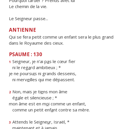
Pourquoi tarder ? Prends avec lui
Le chemin de la vie.
Le Seigneur passe...
ANTIENNE
Qui se fera petit comme un enfant sera le plus grand
dans le Royaume des cieux.
PSAUME : 130
Seigneur, je n’ai p
a
s le cœur fier
1
ni le reg
a
rd ambitieux ; *
je ne poursu
i
s ni grands desseins,
ni merv
e
illes qui me dépassent.
Non, mais je ti
e
ns mon âme
2
ég
a
le et silencieuse ; *
mon âme est en m
o
i comme un enfant,
comme un petit enf
a
nt contre sa mère.
Attends le Seigne
u
r, Israël, *
3
mainten
a
nt et à jamais.