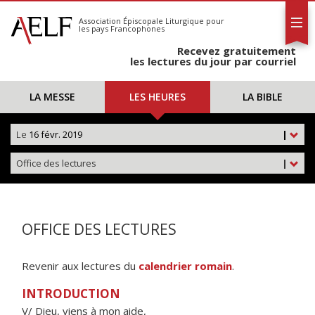
L'AELF
S'abonner
Association Épiscopale Liturgique
pour
les pays Francophones
Calendrier
Recevez gratuitement
Contact
les lectures du jour par courriel
LA MESSE
LES HEURES
LA BIBLE
Le
16 févr. 2019
|
Office des lectures
|
OFFICE DES LECTURES
Revenir aux lectures du
calendrier romain
.
INTRODUCTION
V/ Dieu, viens à mon aide,