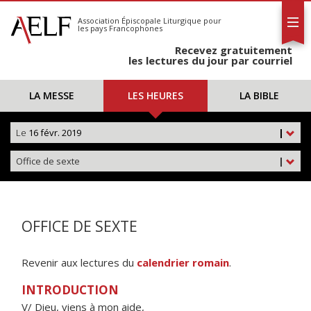
L'AELF
S'abonner
Association Épiscopale Liturgique
pour
les pays Francophones
Calendrier
Recevez gratuitement
Contact
les lectures du jour par courriel
LA MESSE
LES HEURES
LA BIBLE
Le
16 févr. 2019
|
Office de sexte
|
OFFICE DE SEXTE
Revenir aux lectures du
calendrier romain
.
INTRODUCTION
V/ Dieu, viens à mon aide,