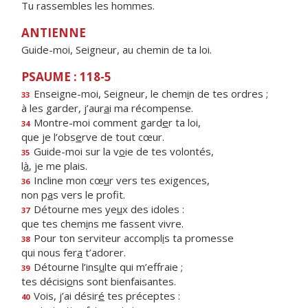
Tu rassembles les hommes.
ANTIENNE
Guide-moi, Seigneur, au chemin de ta loi.
PSAUME : 118-5
Enseigne-moi, Seigneur, le chem
i
n de tes ordres ;
33
à les garder, j’aur
a
i ma récompense.
Montre-moi comment gard
e
r ta loi,
34
que je l’obs
e
rve de tout cœur.
Guide-moi sur la v
o
ie de tes volontés,
35
l
à
, je me plais.
Incline mon cœ
u
r vers tes exigences,
36
non p
a
s vers le profit.
Détourne mes ye
u
x des idoles :
37
que tes chem
i
ns me fassent vivre.
Pour ton serviteur accompl
i
s ta promesse
38
qui nous fer
a
t’adorer.
Détourne l’ins
u
lte qui m’effraie ;
39
tes décisi
o
ns sont bienfaisantes.
Vois, j’ai désir
é
tes préceptes :
40