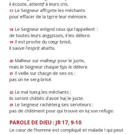
il écoute, attent
i
f à leurs cris.
Le Seigneur affr
o
nte les méchants
17
pour effacer de la t
e
rre leur mémoire.
Le Seigneur ent
e
nd ceux qui l'appellent :
18
de toutes leurs ang
o
isses, il les délivre.
Il est proche du cœ
u
r brisé,
19
il sauve l'espr
i
t abattu.
Malheur sur malhe
u
r pour le juste,
20
mais le Seigneur chaque f
o
is le délivre.
Il veille sur chac
u
n de ses os :
21
pas un ne ser
a
brisé.
Le mal tuer
a
les méchants ;
22
ils seront châtiés d'avoir ha
ï
le juste.
Le Seigneur rachèter
a
ses serviteurs :
23
pas de châtiment pour qui trouve en lu
i
son refuge.
PAROLE DE DIEU : JR 17, 9-10
Le cœur de l’homme est compliqué et malade ! qui peut