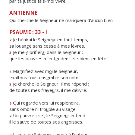
par ta just
i
ce fais-moi vivre.
ANTIENNE
Qui cherche le Seigneur ne manquera d’aucun bien.
PSAUME : 33 - I
Je bénirai le Seigne
u
r en tout temps,
2
sa louange sans c
e
sse à mes lèvres.
Je me glorifier
a
i dans le Seigneur :
3
que les pauvres m'ent
e
ndent et soient en fête !
Magnifiez avec m
o
i le Seigneur,
4
exaltons tous ens
e
mble son nom.
Je cherche le Seigne
u
r, il me répond :
5
de toutes mes fraye
u
rs, il me délivre.
Qui regarde vers lu
i
resplendira,
6
sans ombre ni tro
u
ble au visage.
Un pauvre crie ; le Seigne
u
r entend :
7
il le sauve de to
u
tes ses angoisses.
L'ange du Seigneur c
a
mpe à l'entour
8