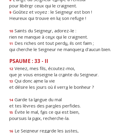
pour libér
e
r ceux qui le craignent.
Goûtez et voyez : le Seigne
u
r est bon !
9
Heureux qui trouve en lu
i
son refuge !
Saints du Seigne
u
r, adorez-le :
10
rien ne manque à ce
u
x qui le craignent.
Des riches ont tout perd
u
, ils ont faim ;
11
qui cherche le Seigneur ne manquer
a
d'aucun bien.
PSAUME : 33 - II
Venez, mes f
ls, écoutez-moi,
12
que je vous enseigne la cr
a
inte du Seigneur.
Qui donc a
i
me la vie
13
et désire les jours où il verr
a
le bonheur ?
Garde ta l
a
ngue du mal
14
et tes lèvres des par
o
les perfides.
Évite le mal, f
a
is ce qui est bien,
15
poursuis la p
a
ix, recherche-la.
Le Seigneur reg
a
rde les justes,
16