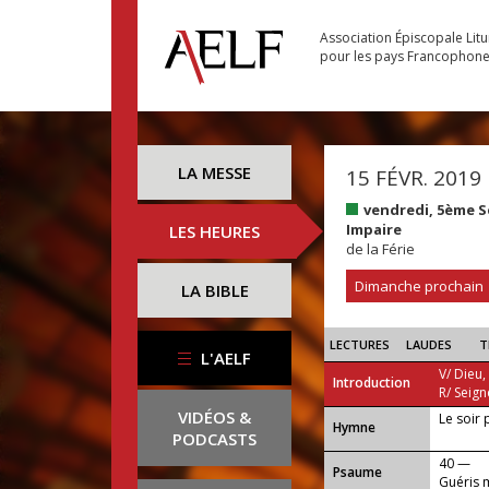
Association Épiscopale Lit
pour les pays Francophon
LA MESSE
15 FÉVR. 2019
vendredi, 5ème 
Impaire
LES HEURES
de la Férie
Dimanche prochain
LA BIBLE
LECTURES
LAUDES
T
L'AELF
V/ Dieu,
Introduction
R/ Seign
VIDÉOS &
Le soir 
...
Hymne
PODCASTS
40 —
Psaume
Guéris m