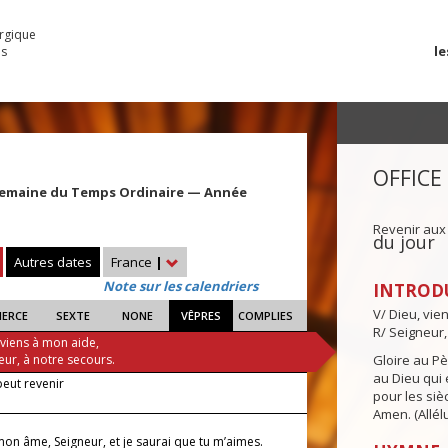
urgique
le
es
OFFICE
Semaine du Temps Ordinaire — Année
Revenir aux
du jour
Autres dates
France
|
Note sur les calendriers
INTROD
V/ Dieu, vie
IERCE
SEXTE
NONE
VÊPRES
COMPLIES
R/ Seigneur,
 viens à mon aide,
eur, à notre secours.
Gloire au Pèr
au Dieu qui e
peut revenir
pour les siè
Amen. (Allélu
on âme, Seigneur, et je saurai que tu m’aimes.