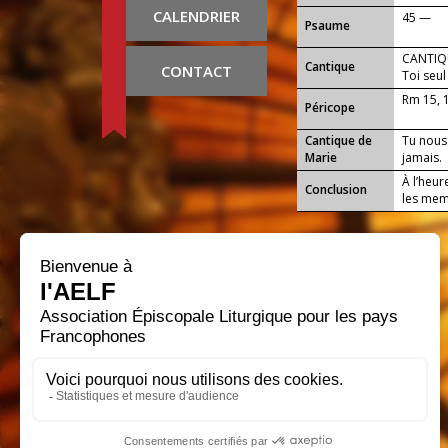
CALENDRIER
45 —
Psaume
CANTIQ
Cantique
CONTACT
Toi seul
Rm 15, 
Péricope
Cantique de
Tu nous
Marie
jamais.
À l’heur
Conclusion
les mem