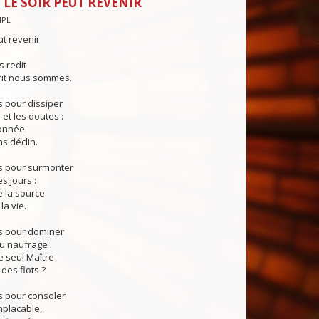
 LE SOIR PEUT REVENIR
NPL
ut revenir
s redit
rit nous sommes.
 pour dissiper
 et les doutes :
donnée
ns déclin.
s pour surmonter
s jours :
de la source
la vie.
s pour dominer
u naufrage :
le seul Maître
des flots ?
s pour consoler
mplacable,