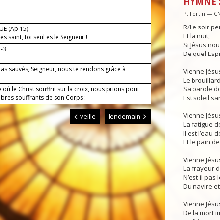
HYMNE :
P. Fertin — C
R/Le soir pe
UE (Ap 15) —
Et la nuit,
 es saint, toi seul es le Seigneur !
Si Jésus nou
1-3
De quel Esp
 as sauvés, Seigneur, nous te rendons grâce à
Vienne Jésus
Le brouillard
Sa parole 
e où le Christ souffrit sur la croix, nous prions pour
bres souffrants de son Corps :
Est soleil sa
Vienne Jésu
veille
lendemain
La fatigue de
Il est l’eau 
Et le pain de 
Vienne Jésu
La frayeur d
N’est-il pas 
Du navire et 
Vienne Jésu
De la mort i