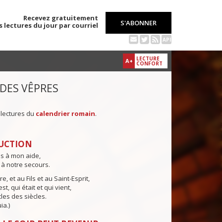
Recevez gratuitement
S'ABONNER
s lectures du jour par courriel
API
LECTURE
A+
CONFORT
 DES VÊPRES
 lectures du
calendrier romain
.
UCTION
ns à mon aide,
 à notre secours.
e, et au Fils et au Saint-Esprit,
st, qui était et qui vient,
cles des siècles.
ia.)