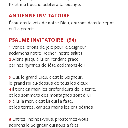
R/ et ma bouche publiera ta louange.
ANTIENNE INVITATOIRE
Écoutons la voix de notre Dieu, entrons dans le repos
qu’il a promis.
PSAUME INVITATOIRE : (94)
Venez, crions de j
o
ie pour le Seigneur,
1
acclamons notre Roch
e
r, notre salut !
Allons jusqu'à lu
i
en rendant grâce,
2
par nos hymnes de f
ê
te acclamons-le !
Oui, le grand Die
u
, c'est le Seigneur,
3
le grand roi au-dess
u
s de tous les dieux :
il tient en main les profonde
u
rs de la terre,
4
et les sommets des mont
a
gnes sont à lui ;
à lui la mer, c'est lu
i
qui l'a faite,
5
et les terres, car ses m
a
ins les ont pétries.
Entrez, inclinez-vo
u
s, prosternez-vous,
6
adorons le Seigne
u
r qui nous a faits.