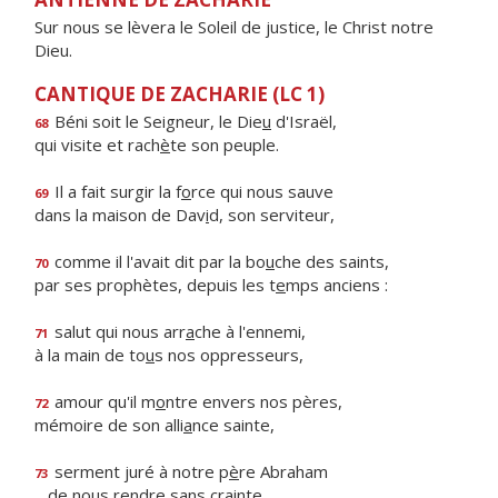
Sur nous se lèvera le Soleil de justice, le Christ notre
Dieu.
CANTIQUE DE ZACHARIE (LC 1)
Béni soit le Seigneur, le Die
u
d'Israël,
68
qui visite et rach
è
te son peuple.
Il a fait surgir la f
o
rce qui nous sauve
69
dans la maison de Dav
i
d, son serviteur,
comme il l'avait dit par la bo
u
che des saints,
70
par ses prophètes, depuis les t
e
mps anciens :
salut qui nous arr
a
che à l'ennemi,
71
à la main de to
u
s nos oppresseurs,
amour qu'il m
o
ntre envers nos pères,
72
mémoire de son alli
a
nce sainte,
serment juré à notre p
è
re Abraham
73
de nous r
e
ndre sans crainte,