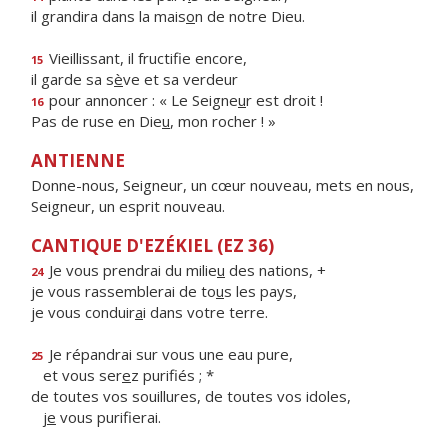
il grandira dans la mais
o
n de notre Dieu.
Vieillissant, il fructif
e encore,
15
il garde sa s
è
ve et sa verdeur
pour annoncer : « Le Seigne
u
r est droit !
16
Pas de ruse en Die
u
, mon rocher ! »
ANTIENNE
Donne-nous, Seigneur, un cœur nouveau, mets en nous,
Seigneur, un esprit nouveau.
CANTIQUE D'EZÉKIEL (EZ 36)
Je vous prendrai du milie
u
des nations, +
24
je vous rassemblerai de to
u
s les pays,
je vous conduir
a
i dans votre terre.
Je répandrai sur vous une eau pure,
25
et vous ser
e
z purifiés ; *
de toutes vos souillures, de toutes vos idoles,
j
e
vous purifierai.