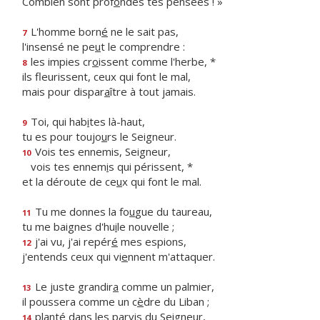
Combien sont prof
o
ndes tes pensées ! »
L'homme born
é
ne le sait pas,
7
l'insensé ne pe
u
t le comprendre :
les impies cr
o
issent comme l'herbe, *
8
ils fleurissent, ceux qui font le mal,
mais pour dispar
a
ître à tout jamais.
Toi, qui hab
i
tes là-haut,
9
tu es pour toujo
u
rs le Seigneur.
Vois tes ennemis, Seigneur,
10
vois tes ennem
i
s qui périssent, *
et la déroute de ce
u
x qui font le mal.
Tu me donnes la fo
u
gue du taureau,
11
tu me baignes d'hu
i
le nouvelle ;
j'ai vu, j'ai repér
é
mes espions,
12
j'entends ceux qui vi
e
nnent m'attaquer.
Le juste grandir
a
comme un palmier,
13
il poussera comme un c
è
dre du Liban ;
planté dans les parv
i
s du Seigneur,
14