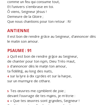
comme un feu qui consume tout,
Et l’univers s’embrase en toi.
Ô viens, Seigneur Jésus !
Demeure de la Gloire ;
Que nous chantions pour ton retour : R/
ANTIENNE
Il est bon de rendre grâce au Seigneur, d’annoncer dès
le matin son amour.
PSAUME : 91
Qu'il est bon de rendre gr
â
ce au Seigneur,
2
de chanter pour ton n
o
m, Dieu Très-Haut,
d'annoncer dès le mat
i
n ton amour,
3
ta fidélit
é
, au long des nuits,
sur la lyre à dix c
o
rdes et sur la harpe,
4
sur un murm
u
re de cithare.
Tes œuvres me c
o
mblent de joie ;
5
devant l'ouvrage de tes m
a
ins, je m'écrie :
« Que tes œuvres sont gr
a
ndes, Seigneur !
6