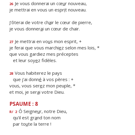
Je vous donnerai un cœ
u
r nouveau,
26
je mettrai en vous un espr
i
t nouveau.
J'ôterai de votre ch
a
ir le cœur de pierre,
je vous donner
a
i un cœur de chair.
Je mettrai en vo
u
s mon esprit, +
27
je ferai que vous marchi
e
z selon mes lois, *
que vous gardiez mes préceptes
et leur soy
e
z fidèles.
Vous habiterez le pays
28
que j'ai donn
é
à vos pères : +
vous, vous ser
e
z mon peuple, *
et moi, je ser
a
i votre Dieu.
PSAUME : 8
Ô Seigne
u
r, notre Dieu,
R/
2
qu'il est gr
a
nd ton nom
par to
u
te la terre !