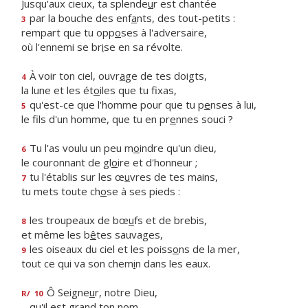
Jusqu'aux cieux, ta splende
u
r est chantée
par la bouche des enf
a
nts, des tout-petits :
3
rempart que tu opp
o
ses à l'adversaire,
où l'ennemi se br
i
se en sa révolte.
À voir ton ciel, ouvr
a
ge de tes doigts,
4
la lune et les ét
o
iles que tu fixas,
qu'est-ce que l'homme pour que tu p
e
nses à lui,
5
le fils d'un homme, que tu en pr
e
nnes souci ?
Tu l'as voulu un peu m
o
indre qu'un dieu,
6
le couronnant de gl
o
ire et d'honneur ;
tu l'établis sur les œ
u
vres de tes mains,
7
tu mets toute ch
o
se à ses pieds :
les troupeaux de bœ
u
fs et de brebis,
8
et même les b
ê
tes sauvages,
les oiseaux du ciel et les poiss
o
ns de la mer,
9
tout ce qui va son chem
i
n dans les eaux.
Ô Seigne
u
r, notre Dieu,
R/
10
qu'il est gr
a
nd ton nom