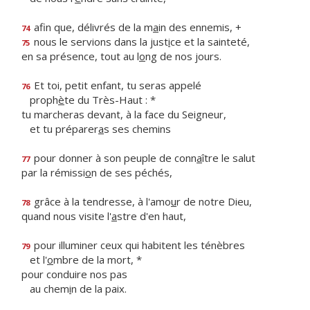
afin que, délivrés de la m
a
in des ennemis, +
74
nous le servions dans la just
i
ce et la sainteté,
75
en sa présence, tout au l
o
ng de nos jours.
Et toi, petit enfant, tu seras appelé
76
proph
è
te du Très-Haut : *
tu marcheras devant, à la face du Seigneur,
et tu préparer
a
s ses chemins
pour donner à son peuple de conn
a
ître le salut
77
par la rémissi
o
n de ses péchés,
grâce à la tendresse, à l'amo
u
r de notre Dieu,
78
quand nous visite l'
a
stre d'en haut,
pour illuminer ceux qui habitent les ténèbres
79
et l'
o
mbre de la mort, *
pour conduire nos pas
au chem
i
n de la paix.