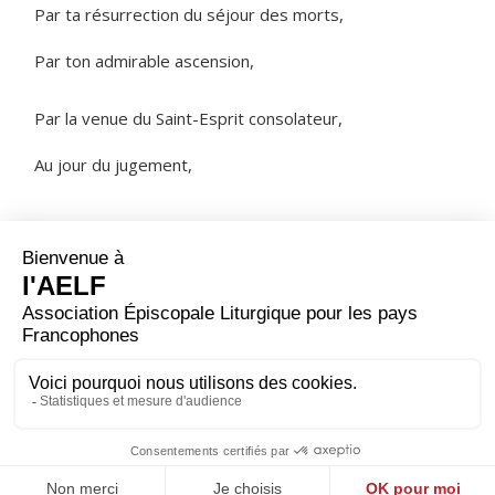
Par ta résurrection du séjour des morts,
Par ton admirable ascension,
Par la venue du Saint-Esprit consolateur,
Au jour du jugement,
NOTRE PÈRE
ORAISON
Dieu éternel et tout-puissant, tu es la lumière de toutes
les lumières, et le jour qui ne finit pas ; dès le matin de
ce jour nouveau nous te prions : que la clarté de ta
présence, en chassant la nuit du péché, illumine nos
cœurs.