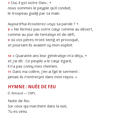
Oui, il
e
st notre Dieu ; +
7
nous sommes le pe
u
ple qu'il conduit,
le troupeau guid
é
par sa main.
Aujourd'hui écouterez-vo
u
s sa parole ? +
« Ne fermez pas votre cœ
u
r comme au désert,
8
comme au jour de tentati
o
n et de défi,
où vos pères m'ont tent
é
et provoqué,
9
et pourtant ils avaient v
u
mon exploit.
« Quarante ans leur générati
o
n m'a déçu, +
10
et j'ai dit : Ce peuple a le cœ
u
r égaré,
il n'a pas conn
u
mes chemins.
Dans ma colère, j'en ai f
a
it le serment :
11
Jamais ils n'entrer
o
nt dans mon repos. »
HYMNE : NUÉE DE FEU
D. Rimaud — CNPL
Nuée de feu
Sur ceux qui marchent dans la nuit,
Tu es venu