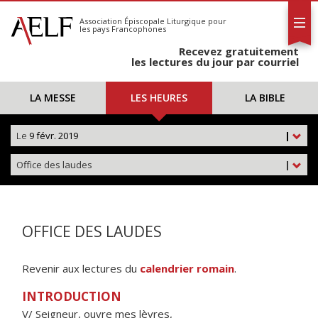
L'AELF
S'abonner
Association Épiscopale Liturgique
pour
les pays Francophones
Calendrier
Recevez gratuitement
Contact
les lectures du jour par courriel
LA MESSE
LES HEURES
LA BIBLE
Le
9 févr. 2019
|
Office des laudes
|
OFFICE DES LAUDES
Revenir aux lectures du
calendrier romain
.
INTRODUCTION
V/ Seigneur, ouvre mes lèvres,