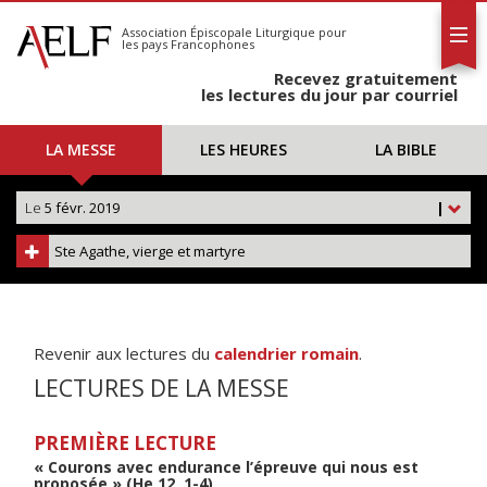
L'AELF
S'abonner
Association Épiscopale Liturgique
pour
les pays Francophones
Calendrier
Recevez gratuitement
Contact
les lectures du jour par courriel
LA MESSE
LES HEURES
LA BIBLE
Le
5 févr. 2019
|
Ste Agathe, vierge et martyre
Revenir aux lectures du
calendrier romain
.
LECTURES DE LA MESSE
PREMIÈRE LECTURE
« Courons avec endurance l’épreuve qui nous est
proposée » (He 12, 1-4)