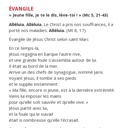
ÉVANGILE
« Jeune fille, je te le dis, lève-toi ! » (Mc 5, 21-43)
Alléluia. Alléluia.
Le Christ a pris nos souffrances, il a
porté nos maladies.
Alléluia.
(Mt 8, 17)
Évangile de Jésus Christ selon saint Marc
En ce temps-là,
Jésus regagna en barque l’autre rive,
et une grande foule s’assembla autour de lui.
Il était au bord de la mer.
Arrive un des chefs de synagogue, nommé Jaïre.
Voyant Jésus, il tombe à ses pieds
et le supplie instamment :
« Ma fille, encore si jeune, est à la dernière extrémité.
Viens lui imposer les mains
pour qu’elle soit sauvée et qu’elle vive. »
Jésus partit avec lui,
et la foule qui le suivait
était si nombreuse qu’elle l’écrasait.