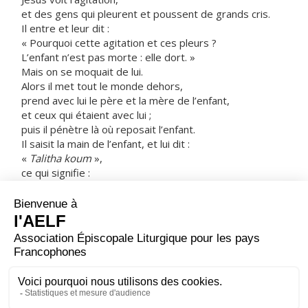
et des gens qui pleurent et poussent de grands cris.
Il entre et leur dit :
« Pourquoi cette agitation et ces pleurs ?
L’enfant n’est pas morte : elle dort. »
Mais on se moquait de lui.
Alors il met tout le monde dehors,
prend avec lui le père et la mère de l’enfant,
et ceux qui étaient avec lui ;
puis il pénètre là où reposait l’enfant.
Il saisit la main de l’enfant, et lui dit :
«
Talitha koum
»,
ce qui signifie :
« Jeune fille, je te le dis, lève-toi ! »
Aussitôt la jeune fille se leva et se mit à marcher
– elle avait en effet douze ans.
Ils furent frappés d’une grande stupeur.
Et Jésus leur ordonna fermement
de ne le faire savoir à personne ;
puis il leur dit de la faire manger.
– Acclamons la Parole de Dieu.