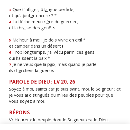
Que t’infliger, ô l
a
ngue perfide,
3
et qu’ajout
e
r encore ? *
La flèche meurtri
è
re du guerrier,
4
et la br
a
ise des genêts.
Malheur à moi : je dois v
i
vre en exil *
5
et camp
e
r dans un désert !
Trop longtemps, j’ai véc
u
parmi ces gens
6
qui haïssent la paix.*
Je ne veux que la p
a
ix, mais quand je parle
7
ils ch
e
rchent la guerre.
PAROLE DE DIEU : LV 20, 26
Soyez à moi, saints car je suis saint, moi, le Seigneur ; et
je vous ai distingués du milieu des peuples pour que
vous soyez à moi.
RÉPONS
V/ Heureux le peuple dont le Seigneur est le Dieu,
heureuse la nation qu'il s'est choisie comme domaine.