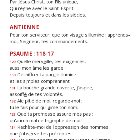
Par Jésus Christ, ton Fils unique,
Qui règne avec le Saint-Esprit
Depuis toujours et dans les siècles.
ANTIENNE
Pour ton serviteur, que ton visage s'illumine : apprends-
moi, Seigneur, tes commandements.
PSAUME : 118-17
Quelle merv
e
ille, tes exigences,
129
aussi mon
â
me les garde !
Déchiffrer ta par
o
le illumine
130
et les s
i
mples comprennent.
La bouche grande ouv
e
rte, j’aspire,
131
assoiff
é
de tes volontés.
Aie pitié de m
o
i, regarde-moi :
132
tu le fais pour qui
a
ime ton nom.
Que ta promesse ass
u
re mes pas :
133
qu’aucun mal ne tri
o
mphe de moi !
Rachète-moi de l’oppressi
o
n des hommes,
134
que j’obs
e
rve tes préceptes.