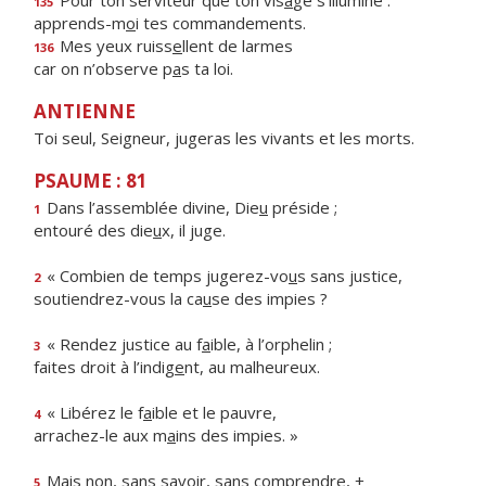
Pour ton serviteur que ton vis
a
ge s’illumine :
135
apprends-m
o
i tes commandements.
Mes yeux ruiss
e
llent de larmes
136
car on n’observe p
a
s ta loi.
ANTIENNE
Toi seul, Seigneur, jugeras les vivants et les morts.
PSAUME : 81
Dans l’assemblée divine, Die
u
préside ;
1
entouré des die
u
x, il juge.
« Combien de temps jugerez-vo
u
s sans justice,
2
soutiendrez-vous la ca
u
se des impies ?
« Rendez justice au f
a
ible, à l’orphelin ;
3
faites droit à l’indig
e
nt, au malheureux.
« Libérez le f
a
ible et le pauvre,
4
arrachez-le aux m
a
ins des impies. »
Mais non, sans sav
o
ir, sans comprendre, +
5