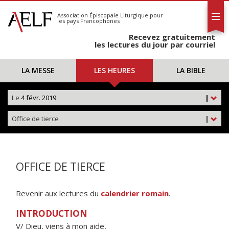
L'AELF
S'abonner
Association Épiscopale Liturgique
pour
les pays Francophones
Calendrier
Recevez gratuitement
Contact
les lectures du jour par courriel
LA MESSE
LES HEURES
LA BIBLE
Le
4 févr. 2019
|
Office de tierce
|
OFFICE DE TIERCE
Revenir aux lectures du
calendrier romain
.
INTRODUCTION
V/ Dieu, viens à mon aide,