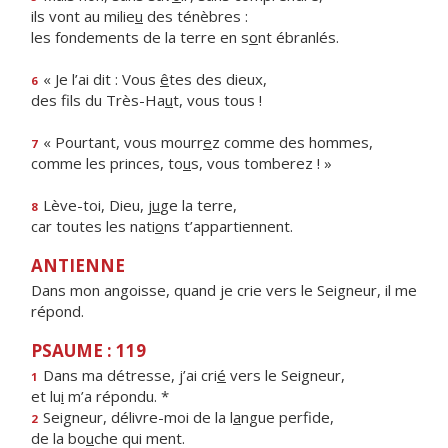
ils vont au milie
u
des ténèbres :
les fondements de la terre en s
o
nt ébranlés.
« Je l’ai dit : Vous
ê
tes des dieux,
6
des fils du Très-Ha
u
t, vous tous !
« Pourtant, vous mourr
e
z comme des hommes,
7
comme les princes, to
u
s, vous tomberez ! »
Lève-toi, Dieu, j
u
ge la terre,
8
car toutes les nati
o
ns t’appartiennent.
ANTIENNE
Dans mon angoisse, quand je crie vers le Seigneur, il me
répond.
PSAUME : 119
Dans ma détresse, j’ai cri
é
vers le Seigneur,
1
et lu
i
m’a répondu. *
Seigneur, délivre-moi de la l
a
ngue perfide,
2
de la bo
u
che qui ment.