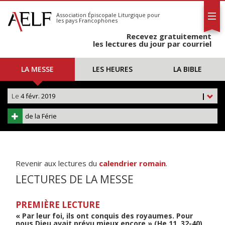
L'AELF
S'abonner
Association Épiscopale Liturgique
pour
les pays Francophones
Calendrier
Recevez gratuitement
Contact
les lectures du jour par courriel
LA MESSE
LES HEURES
LA BIBLE
Le
4 févr. 2019
|
de la Férie
Revenir aux lectures du
calendrier romain
.
LECTURES DE LA MESSE
PREMIÈRE LECTURE
« Par leur foi, ils ont conquis des royaumes. Pour
nous Dieu avait prévu mieux encore » (He 11, 32-40)