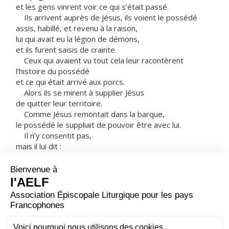
et les gens vinrent voir ce qui s’était passé.
Ils arrivent auprès de Jésus, ils voient le possédé
assis, habillé, et revenu à la raison,
lui qui avait eu la légion de démons,
et ils furent saisis de crainte.
Ceux qui avaient vu tout cela leur racontèrent
l’histoire du possédé
et ce qui était arrivé aux porcs.
Alors ils se mirent à supplier Jésus
de quitter leur territoire.
Comme Jésus remontait dans la barque,
le possédé le suppliait de pouvoir être avec lui.
Il n’y consentit pas,
mais il lui dit :
« Rentre à la maison, auprès des tiens,
annonce-leur tout ce que le Seigneur
a fait pour toi dans sa miséricorde. »
Alors l’homme s’en alla,
il se mit à proclamer dans la région de la Décapole
ce que Jésus avait fait pour lui,
et tout le monde était dans l’admiration.